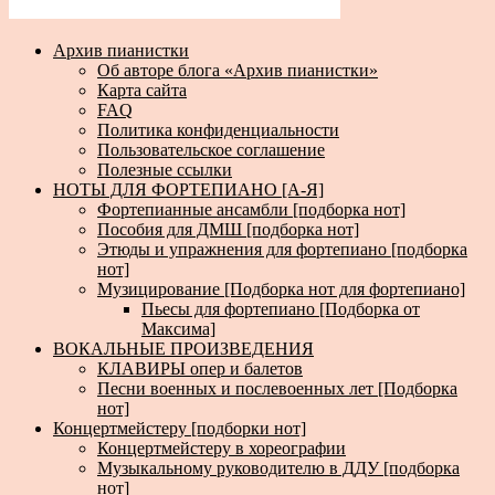
Архив пианистки
Об авторе блога «Архив пианистки»
Карта сайта
FAQ
Политика конфиденциальности
Пользовательское соглашение
Полезные ссылки
НОТЫ ДЛЯ ФОРТЕПИАНО [А-Я]
Фортепианные ансамбли [подборка нот]
Пособия для ДМШ [подборка нот]
Этюды и упражнения для фортепиано [подборка
нот]
Музицирование [Подборка нот для фортепиано]
Пьесы для фортепиано [Подборка от
Максима]
ВОКАЛЬНЫЕ ПРОИЗВЕДЕНИЯ
КЛАВИРЫ опер и балетов
Песни военных и послевоенных лет [Подборка
нот]
Концертмейстеру [подборки нот]
Концертмейстеру в хореографии
Музыкальному руководителю в ДДУ [подборка
нот]