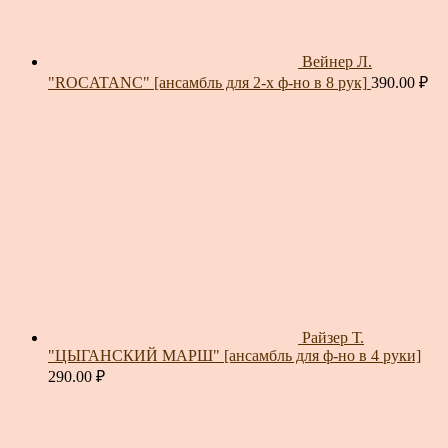
Вейнер Л.
"ROCATANC" [ансамбль для 2-х ф-но в 8 рук]
390.00
₽
Райзер Т.
"ЦЫГАНСКИЙ МАРШ" [ансамбль для ф-но в 4 руки]
290.00
₽