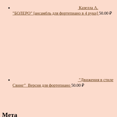
Казелла А.
"БОЛЕРО" [ансамбль для фортепиано в 4 руки]
50.00
₽
"Движения в стиле
Свинг"_Версия для фортепиано
50.00
₽
Мета