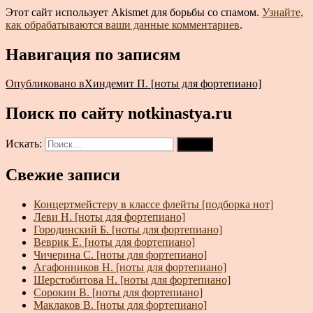
Этот сайт использует Akismet для борьбы со спамом.
Узнайте,
как обрабатываются ваши данные комментариев
.
Навигация по записям
Опубликовано в
Хиндемит П. [ноты для фортепиано]
Поиск по сайту notkinastya.ru
Искать:
Поиск
Свежие записи
Концертмейстеру в классе флейты [подборка нот]
Леви Н. [ноты для фортепиано]
Городинский Б. [ноты для фортепиано]
Веврик Е. [ноты для фортепиано]
Чичерина С. [ноты для фортепиано]
Агафонников Н. [ноты для фортепиано]
Шерстобитова Н. [ноты для фортепиано]
Сорокин В. [ноты для фортепиано]
Маклаков В. [ноты для фортепиано]