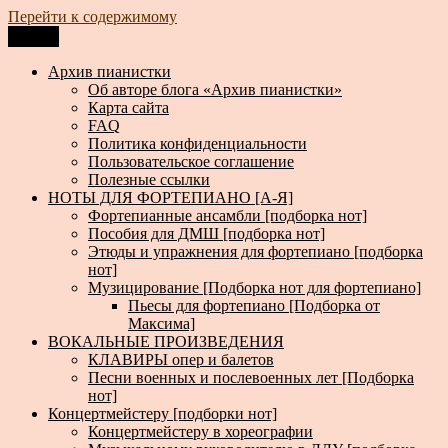
Перейти к содержимому
Меню
Архив пианистки
Всё для пианистов: ноты, книги, музыка, статьи…
Архив пианистки
Об авторе блога «Архив пианистки»
Карта сайта
FAQ
Политика конфиденциальности
Пользовательское соглашение
Полезные ссылки
НОТЫ ДЛЯ ФОРТЕПИАНО [А-Я]
Фортепианные ансамбли [подборка нот]
Пособия для ДМШ [подборка нот]
Этюды и упражнения для фортепиано [подборка
нот]
Музицирование [Подборка нот для фортепиано]
Пьесы для фортепиано [Подборка от
Максима]
ВОКАЛЬНЫЕ ПРОИЗВЕДЕНИЯ
КЛАВИРЫ опер и балетов
Песни военных и послевоенных лет [Подборка
нот]
Концертмейстеру [подборки нот]
Концертмейстеру в хореографии