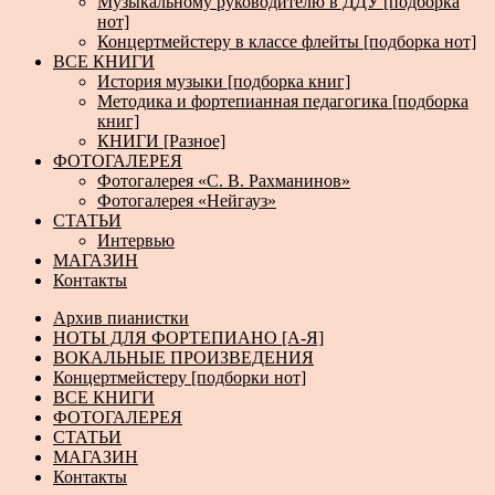
Музыкальному руководителю в ДДУ [подборка
нот]
Концертмейстеру в классе флейты [подборка нот]
ВСЕ КНИГИ
История музыки [подборка книг]
Методика и фортепианная педагогика [подборка
книг]
КНИГИ [Разное]
ФОТОГАЛЕРЕЯ
Фотогалерея «С. В. Рахманинов»
Фотогалерея «Нейгауз»
СТАТЬИ
Интервью
МАГАЗИН
Контакты
Архив пианистки
НОТЫ ДЛЯ ФОРТЕПИАНО [А-Я]
ВОКАЛЬНЫЕ ПРОИЗВЕДЕНИЯ
Концертмейстеру [подборки нот]
ВСЕ КНИГИ
ФОТОГАЛЕРЕЯ
СТАТЬИ
МАГАЗИН
Контакты