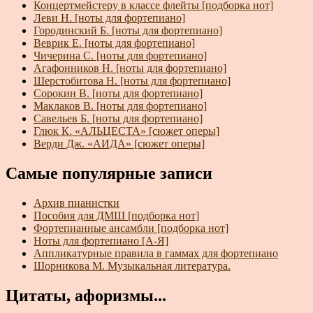
Концертмейстеру в классе флейты [подборка нот]
Леви Н. [ноты для фортепиано]
Городинский Б. [ноты для фортепиано]
Веврик Е. [ноты для фортепиано]
Чичерина С. [ноты для фортепиано]
Агафонников Н. [ноты для фортепиано]
Шерстобитова Н. [ноты для фортепиано]
Сорокин В. [ноты для фортепиано]
Маклаков В. [ноты для фортепиано]
Савельев Б. [ноты для фортепиано]
Глюк К. «АЛЬЦЕСТА» [сюжет оперы]
Верди Дж. «АИДА» [сюжет оперы]
Самые популярные записи
Архив пианистки
Пособия для ДМШ [подборка нот]
Фортепианные ансамбли [подборка нот]
Ноты для фортепиано [А-Я]
Аппликатурные правила в гаммах для фортепиано
Шорникова М. Музыкальная литература.
Цитаты, афоризмы...