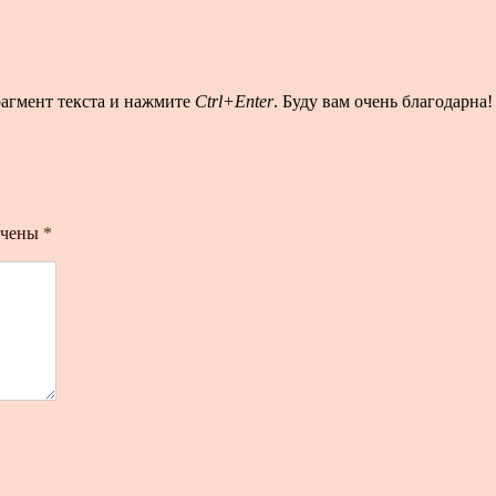
рагмент текста и нажмите
Ctrl+Enter
. Буду вам очень благодарна!
ечены
*