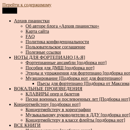
Перейти к содержимому
Меню
Архив пианистки
Всё для пианистов: ноты, книги, музыка, статьи…
Архив пианистки
Об авторе блога «Архив пианистки»
Карта сайта
FAQ
Политика конфиденциальности
Пользовательское соглашение
Полезные ссылки
НОТЫ ДЛЯ ФОРТЕПИАНО [А-Я]
Фортепианные ансамбли [подборка нот]
Пособия для ДМШ [подборка нот]
Этюды и упражнения для фортепиано [подборка но
Музицирование [Подборка нот для фортепиано]
Пьесы для фортепиано [Подборка от Максима
ВОКАЛЬНЫЕ ПРОИЗВЕДЕНИЯ
КЛАВИРЫ опер и балетов
Песни военных и послевоенных лет [Подборка нот]
Концертмейстеру [подборки нот]
Концертмейстеру в хореографии
Музыкальному руководителю в ДДУ [подборка нот
Концертмейстеру в классе флейты [подборка нот]
ВСЕ КНИГИ