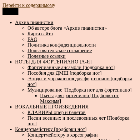
Перейти к содержимому
Меню
Архив пианистки
Всё для пианистов: ноты, книги, музыка, статьи…
Архив пианистки
Об авторе блога «Архив пианистки»
Карта сайта
FAQ
Политика конфиденциальности
Пользовательское соглашение
Полезные ссылки
НОТЫ ДЛЯ ФОРТЕПИАНО [А-Я]
Фортепианные ансамбли [подборка нот]
Пособия для ДМШ [подборка нот]
Этюды и упражнения для фортепиано [подборка
нот]
Музицирование [Подборка нот для фортепиано]
Пьесы для фортепиано [Подборка от
Максима]
ВОКАЛЬНЫЕ ПРОИЗВЕДЕНИЯ
КЛАВИРЫ опер и балетов
Песни военных и послевоенных лет [Подборка
нот]
Концертмейстеру [подборки нот]
Концертмейстеру в хореографии