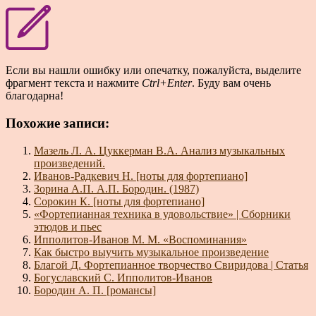
Если вы нашли ошибку или опечатку, пожалуйста, выделите
фрагмент текста и нажмите
Ctrl+Enter
. Буду вам очень
благодарна!
Похожие записи:
Мазель Л. А. Цуккерман В.А. Анализ музыкальных
произведений.
Иванов-Радкевич Н. [ноты для фортепиано]
Зорина А.П. А.П. Бородин. (1987)
Сорокин К. [ноты для фортепиано]
«Фортепианная техника в удовольствие» | Сборники
этюдов и пьес
Ипполитов-Иванов М. М. «Воспоминания»
Как быстро выучить музыкальное произведение
Благой Д. Фортепианное творчество Свиридова | Статья
Богуславский С. Ипполитов-Иванов
Бородин А. П. [романсы]