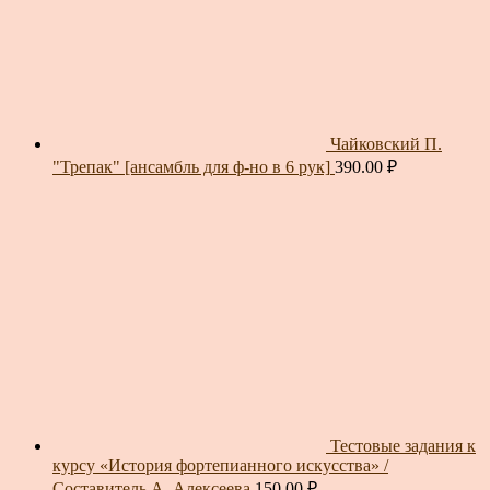
Чайковский П.
"Трепак" [ансамбль для ф-но в 6 рук]
390.00
₽
Тестовые задания к
курсу «История фортепианного искусства» /
Составитель А. Алексеева
150.00
₽