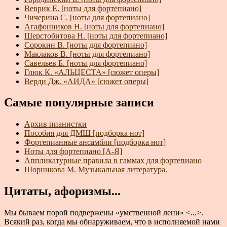
Веврик Е. [ноты для фортепиано]
Чичерина С. [ноты для фортепиано]
Агафонников Н. [ноты для фортепиано]
Шерстобитова Н. [ноты для фортепиано]
Сорокин В. [ноты для фортепиано]
Маклаков В. [ноты для фортепиано]
Савельев Б. [ноты для фортепиано]
Глюк К. «АЛЬЦЕСТА» [сюжет оперы]
Верди Дж. «АИДА» [сюжет оперы]
Самые популярные записи
Архив пианистки
Пособия для ДМШ [подборка нот]
Фортепианные ансамбли [подборка нот]
Ноты для фортепиано [А-Я]
Аппликатурные правила в гаммах для фортепиано
Шорникова М. Музыкальная литература.
Цитаты, афоризмы...
Мы бываем порой подвержены «умственной лени» <...>.
Всякий раз, когда мы обнаруживаем, что в исполняемой нами