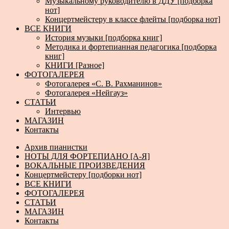
Музыкальному руководителю в ДДУ [подборка
нот]
Концертмейстеру в классе флейты [подборка нот]
ВСЕ КНИГИ
История музыки [подборка книг]
Методика и фортепианная педагогика [подборка
книг]
КНИГИ [Разное]
ФОТОГАЛЕРЕЯ
Фотогалерея «С. В. Рахманинов»
Фотогалерея «Нейгауз»
СТАТЬИ
Интервью
МАГАЗИН
Контакты
Архив пианистки
НОТЫ ДЛЯ ФОРТЕПИАНО [А-Я]
ВОКАЛЬНЫЕ ПРОИЗВЕДЕНИЯ
Концертмейстеру [подборки нот]
ВСЕ КНИГИ
ФОТОГАЛЕРЕЯ
СТАТЬИ
МАГАЗИН
Контакты