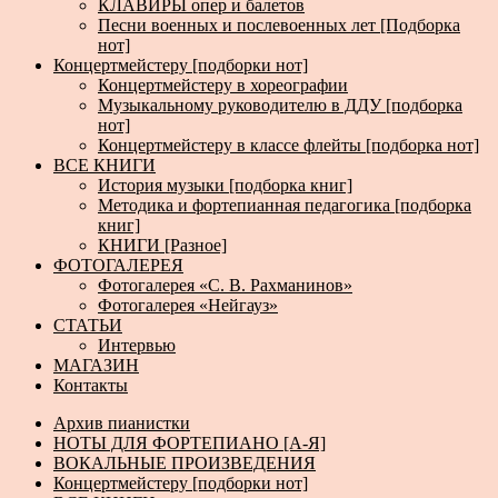
КЛАВИРЫ опер и балетов
Песни военных и послевоенных лет [Подборка
нот]
Концертмейстеру [подборки нот]
Концертмейстеру в хореографии
Музыкальному руководителю в ДДУ [подборка
нот]
Концертмейстеру в классе флейты [подборка нот]
ВСЕ КНИГИ
История музыки [подборка книг]
Методика и фортепианная педагогика [подборка
книг]
КНИГИ [Разное]
ФОТОГАЛЕРЕЯ
Фотогалерея «С. В. Рахманинов»
Фотогалерея «Нейгауз»
СТАТЬИ
Интервью
МАГАЗИН
Контакты
Архив пианистки
НОТЫ ДЛЯ ФОРТЕПИАНО [А-Я]
ВОКАЛЬНЫЕ ПРОИЗВЕДЕНИЯ
Концертмейстеру [подборки нот]