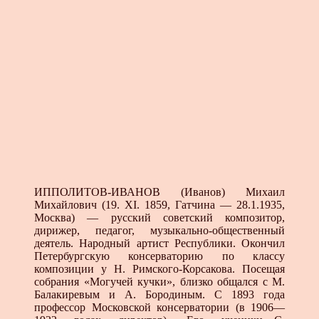
ИППОЛИТОВ-ИВАНОВ (Иванов) Михаил
Михай­лович (19. XI. 1859, Гатчина — 28.1.1935,
Москва) — русский советский композитор,
дирижер, педагог, музы­кально-общественный
деятель. Народный артист Рес­публики. Окончил
Петербургскую консерваторию по классу
композиции у Н. Римского-Корсакова. Посещая
собрания «Могучей кучки», близко общался с М.
Бала­киревым и А. Бородиным. С 1893 года
профессор Мос­ковской консерватории (в 1906—