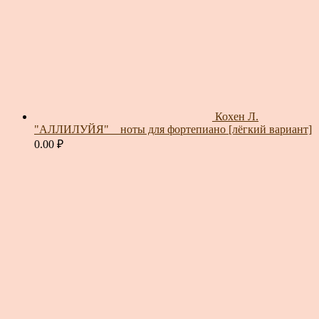
Кохен Л.
"АЛЛИЛУЙЯ" _ ноты для фортепиано [лёгкий вариант]
0.00
₽