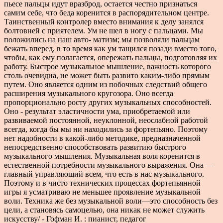
пьесе пальцы идут вразброд, остается честно признаться
самим себе, что беда коренится в распорядительном центре.
Таинственный контролер вместо внимания к делу занялся
болтовней с приятелем. Ум не шел в ногу с пальцами. Мы
положились на наш авто- матизм; мы позволяли пальцам
бежать вперед, в то время как ум тащился позади вместо того,
чтобы, как ему полагается, опережать пальцы, подготовляя их
работу. Быстрое музыкальное мышление, важность которого
столь очевидна, не может быть развито каким-либо прямым
путем. Оно является одним из побочных следствий общего
расширения музыкального кругозора. Оно всегда
пропорционально росту других музыкальных способностей.
Оно - результат эластичности ума, приобретаемой или
развиваемой постоянной, неуклонной, неослабной работой
всегда, когда бы мы ни находились за фортепьяно. Поэтому
нет надобности в какой-либо методике, предназначенной
непосредственно способствовать развитию быстрого
музыкального мышления. Музыкальная воля коренится в
естественной потребности музыкального выражения. Она —
главный управляющий всем, что есть в нас музыкального.
Поэтому и в чисто технических процессах фортепьянной
игры я усматриваю не меньшее проявление музыкальной
воли. Техника же без музыкальной воли—это способность без
цели, а становясь самоцелью, она никак не может служить
искусству/ - Гофман И. : пианист, педагог