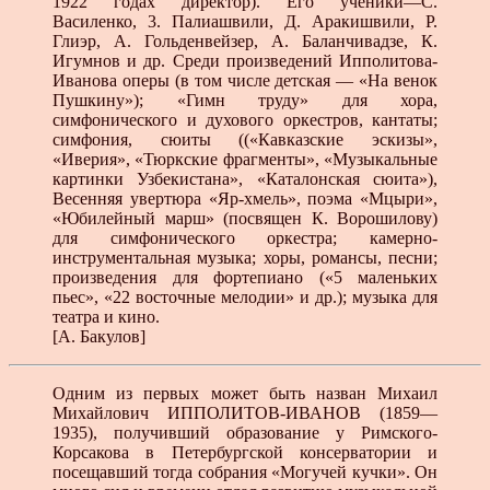
1922 годах директор). Его ученики—С.
Василенко, 3. Палиашвили, Д. Аракишвили, Р.
Глиэр, А. Гольденвейзер, А. Баланчивадзе, К.
Игумнов и др. Среди произведений Ипполитова-
Ива­нова оперы (в том числе детская — «На венок
Пуш­кину»); «Гимн труду» для хора,
симфонического и ду­хового оркестров, кантаты;
симфония, сюиты ((«Кавказ­ские эскизы»,
«Иверия», «Тюркские фрагменты», «Му­зыкальные
картинки Узбекистана», «Каталонская сюи­та»),
Весенняя увертюра «Яр-хмель», поэма «Мцыри»,
«Юбилейный марш» (посвящен К. Ворошилову)
для симфонического оркестра; камерно-
инструментальная музыка; хоры, романсы, песни;
произведения для фор­тепиано («5 маленьких
пьес», «22 восточные мелодии» и др.); музыка для
театра и кино.
[А. Бакулов]
Одним из первых может быть назван Михаил
Михайлович ИППОЛИТОВ-ИВАНОВ (1859—
1935), получивший образование у Римского-
Корсакова в Петербургской консерватории и
посещавший тогда собрания «Могучей кучки». Он