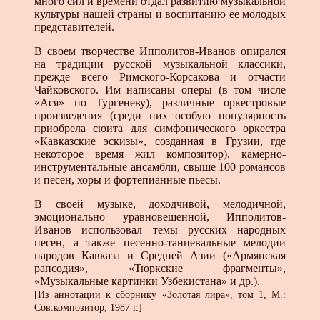
много сил и времени отдал развитию музыкальной
культуры нашей страны и воспитанию ее молодых
представителей.
В своем творчестве Ипполитов-Иванов опирался
на традиции русской музыкальной классики,
прежде всего Римского-Корсакова и отчасти
Чайковского. Им написаны оперы (в том числе
«Ася» по Тургеневу), различные оркестровые
произведения (среди них особую популярность
приобрела сюита для симфонического оркестра
«Кавказские эскизы», созданная в Грузии, где
некоторое время жил композитор), камерно-
инструментальные ансамбли, свыше 100 романсов
и песен, хоры и фортепианные пьесы.
В своей музыке, доходчивой, мелодичной,
эмоционально уравновешенной, Ипполитов-
Иванов использовал темы русских народных
песен, а также песенно-танцевальные мелодии
пародов Кавказа и Средней Азии («Армянская
рапсодия», «Тюркские фрагменты»,
«Музыкальные картинки Узбекистана» и др.).
[Из аннотации к сборнику «Золотая лира», том 1, М.:
Сов.композитор, 1987 г.]