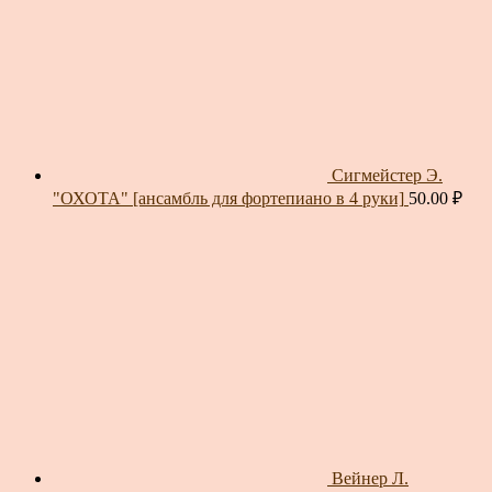
Сигмейстер Э.
"ОХОТА" [ансамбль для фортепиано в 4 руки]
50.00
₽
Вейнер Л.