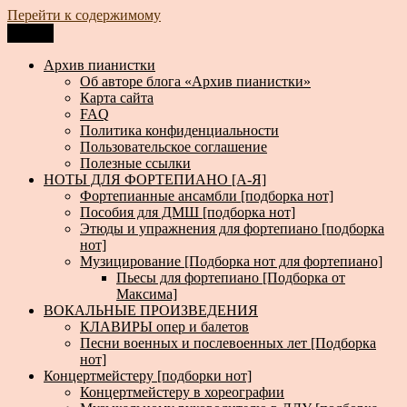
Перейти к содержимому
Меню
Архив пианистки
Всё для пианистов: ноты, книги, музыка, статьи…
Архив пианистки
Об авторе блога «Архив пианистки»
Карта сайта
FAQ
Политика конфиденциальности
Пользовательское соглашение
Полезные ссылки
НОТЫ ДЛЯ ФОРТЕПИАНО [А-Я]
Фортепианные ансамбли [подборка нот]
Пособия для ДМШ [подборка нот]
Этюды и упражнения для фортепиано [подборка
нот]
Музицирование [Подборка нот для фортепиано]
Пьесы для фортепиано [Подборка от
Максима]
ВОКАЛЬНЫЕ ПРОИЗВЕДЕНИЯ
КЛАВИРЫ опер и балетов
Песни военных и послевоенных лет [Подборка
нот]
Концертмейстеру [подборки нот]
Концертмейстеру в хореографии