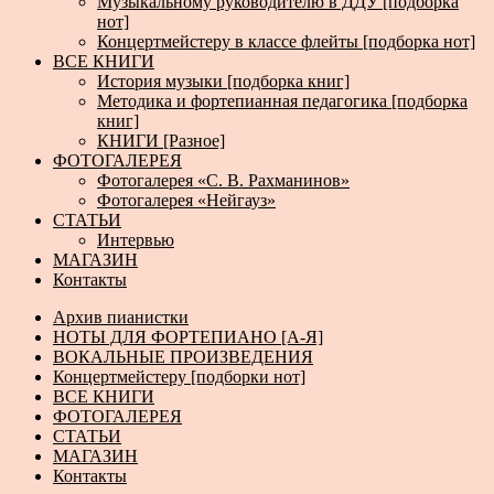
Музыкальному руководителю в ДДУ [подборка
нот]
Концертмейстеру в классе флейты [подборка нот]
ВСЕ КНИГИ
История музыки [подборка книг]
Методика и фортепианная педагогика [подборка
книг]
КНИГИ [Разное]
ФОТОГАЛЕРЕЯ
Фотогалерея «С. В. Рахманинов»
Фотогалерея «Нейгауз»
СТАТЬИ
Интервью
МАГАЗИН
Контакты
Архив пианистки
НОТЫ ДЛЯ ФОРТЕПИАНО [А-Я]
ВОКАЛЬНЫЕ ПРОИЗВЕДЕНИЯ
Концертмейстеру [подборки нот]
ВСЕ КНИГИ
ФОТОГАЛЕРЕЯ
СТАТЬИ
МАГАЗИН
Контакты