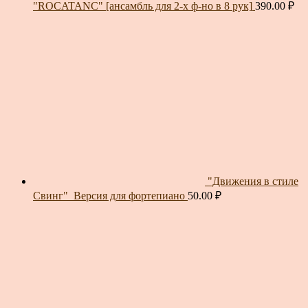
"ROCATANC" [ансамбль для 2-х ф-но в 8 рук]
390.00
₽
"Движения в стиле
Свинг"_Версия для фортепиано
50.00
₽