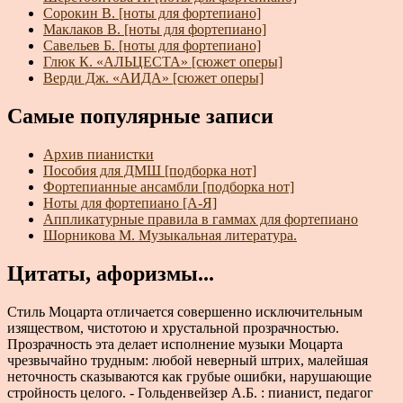
Сорокин В. [ноты для фортепиано]
Маклаков В. [ноты для фортепиано]
Савельев Б. [ноты для фортепиано]
Глюк К. «АЛЬЦЕСТА» [сюжет оперы]
Верди Дж. «АИДА» [сюжет оперы]
Самые популярные записи
Архив пианистки
Пособия для ДМШ [подборка нот]
Фортепианные ансамбли [подборка нот]
Ноты для фортепиано [А-Я]
Аппликатурные правила в гаммах для фортепиано
Шорникова М. Музыкальная литература.
Цитаты, афоризмы...
Стиль Моцарта отличается совершенно исключительным
изяществом, чистотою и хрустальной прозрачностью.
Прозрачность эта делает исполнение музыки Моцарта
чрезвычайно трудным: любой неверный штрих, малейшая
неточность сказываются как грубые ошибки, нарушающие
стройность целого. - Гольденвейзер А.Б. : пианист, педагог