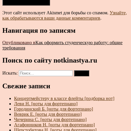
Этот сайт использует Akismet для борьбы со спамом.
Узнайте,
как обрабатываются ваши данные комментариев
.
Навигация по записям
Опубликовано в
Как оформить студенческую работу: общие
требования
Поиск по сайту notkinastya.ru
Искать:
Поиск
Свежие записи
Концертмейстеру в классе флейты [подборка нот]
Леви Н. [ноты для фортепиано]
Городинский Б. [ноты для фортепиано]
Веврик Е. [ноты для фортепиано]
Чичерина С. [ноты для фортепиано]
Агафонников Н. [ноты для фортепиано]
Шерстобитова Н. [ноты для фортепиано]