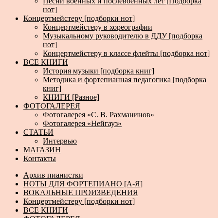
Песни военных и послевоенных лет [Подборка
нот]
Концертмейстеру [подборки нот]
Концертмейстеру в хореографии
Музыкальному руководителю в ДДУ [подборка
нот]
Концертмейстеру в классе флейты [подборка нот]
ВСЕ КНИГИ
История музыки [подборка книг]
Методика и фортепианная педагогика [подборка
книг]
КНИГИ [Разное]
ФОТОГАЛЕРЕЯ
Фотогалерея «С. В. Рахманинов»
Фотогалерея «Нейгауз»
СТАТЬИ
Интервью
МАГАЗИН
Контакты
Архив пианистки
НОТЫ ДЛЯ ФОРТЕПИАНО [А-Я]
ВОКАЛЬНЫЕ ПРОИЗВЕДЕНИЯ
Концертмейстеру [подборки нот]
ВСЕ КНИГИ