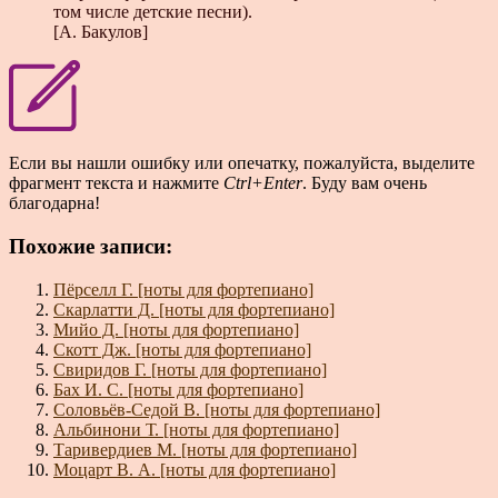
том числе детские песни).
[А. Бакулов]
Если вы нашли ошибку или опечатку, пожалуйста, выделите
фрагмент текста и нажмите
Ctrl+Enter
. Буду вам очень
благодарна!
Похожие записи:
Пёрселл Г. [ноты для фортепиано]
Скарлатти Д. [ноты для фортепиано]
Мийо Д. [ноты для фортепиано]
Скотт Дж. [ноты для фортепиано]
Свиридов Г. [ноты для фортепиано]
Бах И. С. [ноты для фортепиано]
Соловьёв-Седой В. [ноты для фортепиано]
Альбинони Т. [ноты для фортепиано]
Таривердиев М. [ноты для фортепиано]
Моцарт В. А. [ноты для фортепиано]