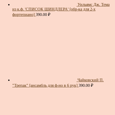
Уильямс Дж. Тема
из к.ф. 'СПИСОК ШИНДЛЕРА' [обр-ка для 2-х
фортепиано]
390.00
₽
Чайковский П.
"Трепак" [ансамбль для ф-но в 6 рук]
390.00
₽