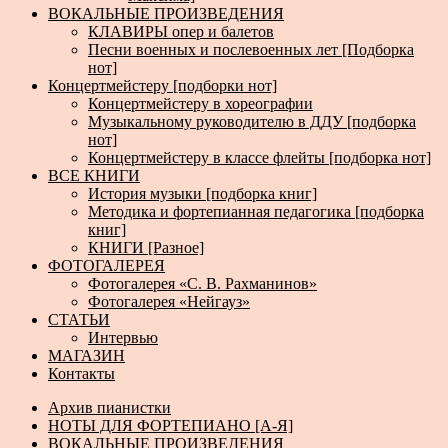
ВОКАЛЬНЫЕ ПРОИЗВЕДЕНИЯ
КЛАВИРЫ опер и балетов
Песни военных и послевоенных лет [Подборка
нот]
Концертмейстеру [подборки нот]
Концертмейстеру в хореографии
Музыкальному руководителю в ДДУ [подборка
нот]
Концертмейстеру в классе флейты [подборка нот]
ВСЕ КНИГИ
История музыки [подборка книг]
Методика и фортепианная педагогика [подборка
книг]
КНИГИ [Разное]
ФОТОГАЛЕРЕЯ
Фотогалерея «С. В. Рахманинов»
Фотогалерея «Нейгауз»
СТАТЬИ
Интервью
МАГАЗИН
Контакты
Архив пианистки
НОТЫ ДЛЯ ФОРТЕПИАНО [А-Я]
ВОКАЛЬНЫЕ ПРОИЗВЕДЕНИЯ