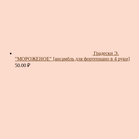
Градески Э.
"МОРОЖЕНОЕ" [ансамбль для фортепиано в 4 руки]
50.00
₽