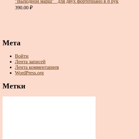
"Выходной марш"_ для двух фортепиано в 8 рук
390.00
₽
Мета
Войти
Лента записей
Лента комментариев
WordPress.org
Метки