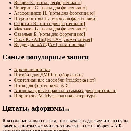
Веврик Е. [ноты для фортепиано]
Чичерина С. [ноты для фортепиано]
Агафонников Н. [ноты для фортепиано]
Шерстобитова Н. [ноты для фортепиано]
Сорокин В. [ноты для фортепиано]
Маклаков В. [ноты для фортепиано]
Савельев Б. [ноты для фортепиано]
Глюк К. «АЛЬЦЕСТА» [сюжет оперы]
Верди Дж. «АИДА» [сюжет оперы]
Самые популярные записи
Архив пианистки
Пособия для ДМШ [подборка нот]
Фортепианные ансамбли [подборка нот]
Ноты для фортепиано [А-Я]
Аппликатурные правила в гаммах для фортепиано
Шорникова М. Музыкальная литература.
Цитаты, афоризмы...
Я всегда настаиваю на том, что сначала надо выучить пьесу на
память, а потом уже учить технически, а не наоборот. - А.Б.