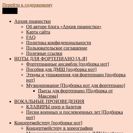
Перейти к содержимому
Меню
Архив пианистки
Всё для пианистов: ноты, книги, музыка, статьи…
Архив пианистки
Об авторе блога «Архив пианистки»
Карта сайта
FAQ
Политика конфиденциальности
Пользовательское соглашение
Полезные ссылки
НОТЫ ДЛЯ ФОРТЕПИАНО [А-Я]
Фортепианные ансамбли [подборка нот]
Пособия для ДМШ [подборка нот]
Этюды и упражнения для фортепиано [подборка
нот]
Музицирование [Подборка нот для фортепиано]
Пьесы для фортепиано [Подборка от
Максима]
ВОКАЛЬНЫЕ ПРОИЗВЕДЕНИЯ
КЛАВИРЫ опер и балетов
Песни военных и послевоенных лет [Подборка
нот]
Концертмейстеру [подборки нот]
Концертмейстеру в хореографии