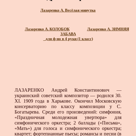
Лазаренко А. Весёлая минутка
Лазаренко А. КОЛОБОК
Лазаренко А. ЗИМНЯЯ
ЗАБАВА
_для ф-но в 4 руки (1 класс)
ЛАЗАРЕНКО Андрей Константинович —
украинский со­ветский композитор — родился 30.
XI. 1909 года в Харькове. Окончил Московскую
консерваторию по классу композиции у С.
Богатырева. Среди его произведений: симфония,
«Празд­ничная молодежная увертюра» для
симфонического оркестра; 2 баллады («Письма»,
«Мать») для голоса и симфонического оркестра;
квартет; фортепианные пьесы; романсы и песни (в