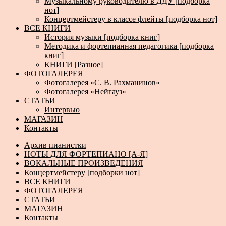
Музыкальному руководителю в ДДУ [подборка
нот]
Концертмейстеру в классе флейты [подборка нот]
ВСЕ КНИГИ
История музыки [подборка книг]
Методика и фортепианная педагогика [подборка
книг]
КНИГИ [Разное]
ФОТОГАЛЕРЕЯ
Фотогалерея «С. В. Рахманинов»
Фотогалерея «Нейгауз»
СТАТЬИ
Интервью
МАГАЗИН
Контакты
Архив пианистки
НОТЫ ДЛЯ ФОРТЕПИАНО [А-Я]
ВОКАЛЬНЫЕ ПРОИЗВЕДЕНИЯ
Концертмейстеру [подборки нот]
ВСЕ КНИГИ
ФОТОГАЛЕРЕЯ
СТАТЬИ
МАГАЗИН
Контакты