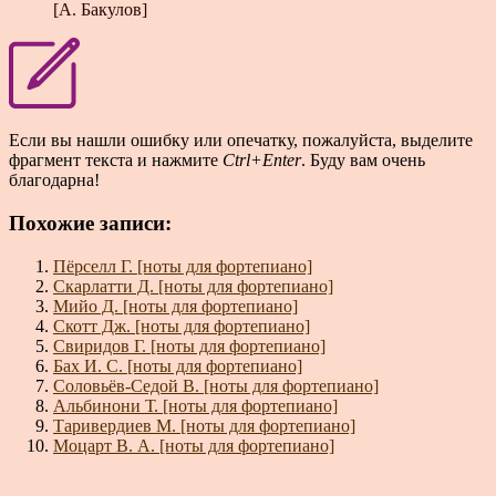
[А. Бакулов]
Если вы нашли ошибку или опечатку, пожалуйста, выделите
фрагмент текста и нажмите
Ctrl+Enter
. Буду вам очень
благодарна!
Похожие записи:
Пёрселл Г. [ноты для фортепиано]
Скарлатти Д. [ноты для фортепиано]
Мийо Д. [ноты для фортепиано]
Скотт Дж. [ноты для фортепиано]
Свиридов Г. [ноты для фортепиано]
Бах И. С. [ноты для фортепиано]
Соловьёв-Седой В. [ноты для фортепиано]
Альбинони Т. [ноты для фортепиано]
Таривердиев М. [ноты для фортепиано]
Моцарт В. А. [ноты для фортепиано]