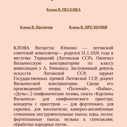
Клова В. ПЕСЕНКА
Клова В. Прелюдия
Клова В. ПРЕЛЮДИЯ
КЛОВА Витаустас Юлионо — литовский
советский компо­зитор— родился 31.1.1926 года в
местечке Тиркшляй (Ли­товская ССР). Окончил
Вильнюсскую консерваторию по классу
композиции у А. Рачюнаса. Заслуженный деятель
ис­кусств Литовской ССР, лауреат
Государственных премий Литовской ССР, доцент
Вильнюсской консерватории. Среди его
произведений: оперы «Пиленай», «Вайва»,
«Дочь»; 2 сим­фонические поэмы, сюита «Картины
Вильнюса» для симфони­ческого оркестра;
концерты с оркестром — для фортепиано, для
скрипки, для виолончели; камерно-ансамблевые
сочине­ния; инструментальные пьесы; хоры, песни;
фортепианные пьесы; музыка к спектаклям;
обработки народных песен.