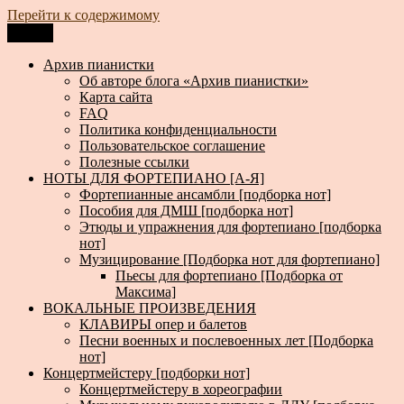
Перейти к содержимому
Меню
Архив пианистки
Всё для пианистов: ноты, книги, музыка, статьи…
Архив пианистки
Об авторе блога «Архив пианистки»
Карта сайта
FAQ
Политика конфиденциальности
Пользовательское соглашение
Полезные ссылки
НОТЫ ДЛЯ ФОРТЕПИАНО [А-Я]
Фортепианные ансамбли [подборка нот]
Пособия для ДМШ [подборка нот]
Этюды и упражнения для фортепиано [подборка
нот]
Музицирование [Подборка нот для фортепиано]
Пьесы для фортепиано [Подборка от
Максима]
ВОКАЛЬНЫЕ ПРОИЗВЕДЕНИЯ
КЛАВИРЫ опер и балетов
Песни военных и послевоенных лет [Подборка
нот]
Концертмейстеру [подборки нот]
Концертмейстеру в хореографии