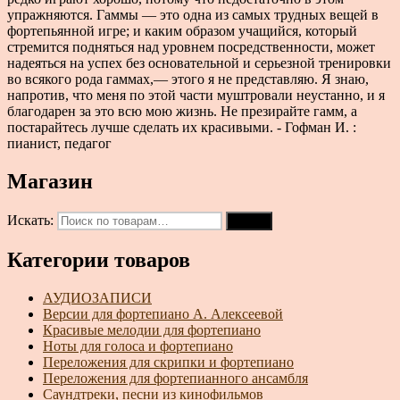
упражняются. Гаммы — это одна из самых трудных вещей в
фортепьянной игре; и каким образом учащийся, который
стремится подняться над уровнем посредственности, может
надеяться на успех без основательной и серьезной тренировки
во всякого рода гаммах,— этого я не представляю. Я знаю,
напротив, что меня по этой части муштровали неустанно, и я
благодарен за это всю мою жизнь. Не презирайте гамм, а
постарайтесь лучше сделать их красивыми. - Гофман И. :
пианист, педагог
Магазин
Искать:
Поиск
Категории товаров
АУДИОЗАПИСИ
Версии для фортепиано А. Алексеевой
Красивые мелодии для фортепиано
Ноты для голоса и фортепиано
Переложения для скрипки и фортепиано
Переложения для фортепианного ансамбля
Саундтреки, песни из кинофильмов