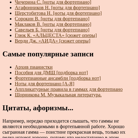
Чичерина С. [ноты для фортепиано]
Агафонников Н. [ноты для фортепиано]
Шерстобитова Н. [ноты для фортепиано]
Сорокин В. [ноты для фортепиано]
Маклаков В. [ноты для фортепиано]
Савельев Б. [ноты для фортепиано]
Глюк К. «АЛЬЦЕСТА» [сюжет оперы]
Верди Дж. «АИДА» [сюжет оперы]
Самые популярные записи
Архив пианистки
Пособия для ДМШ [подборка нот]
Фортепианные ансамбли [подборка нот]
Ноты для фортепиано [А-Я]
Аппликатурные правила в гаммах для фортепиано
Шорникова М. Музыкальная литература.
Цитаты, афоризмы...
Например, нередко приходится слышать, что гаммы не
являются необходимыми в фортепьянной работе. Хорошо
сыгранная гамма — поистине прекрасная вещь, только их
редко играют хорошо, потому что недостаточно в этом