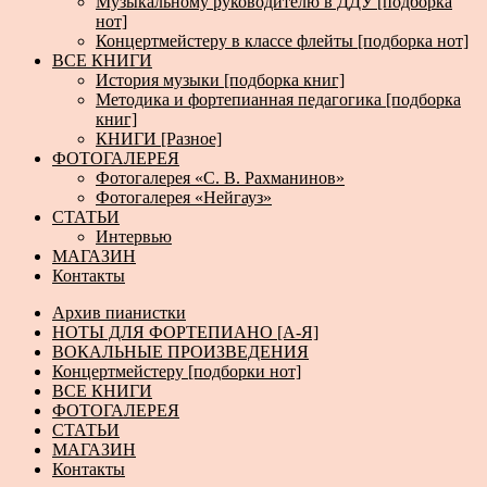
Музыкальному руководителю в ДДУ [подборка
нот]
Концертмейстеру в классе флейты [подборка нот]
ВСЕ КНИГИ
История музыки [подборка книг]
Методика и фортепианная педагогика [подборка
книг]
КНИГИ [Разное]
ФОТОГАЛЕРЕЯ
Фотогалерея «С. В. Рахманинов»
Фотогалерея «Нейгауз»
СТАТЬИ
Интервью
МАГАЗИН
Контакты
Архив пианистки
НОТЫ ДЛЯ ФОРТЕПИАНО [А-Я]
ВОКАЛЬНЫЕ ПРОИЗВЕДЕНИЯ
Концертмейстеру [подборки нот]
ВСЕ КНИГИ
ФОТОГАЛЕРЕЯ
СТАТЬИ
МАГАЗИН
Контакты