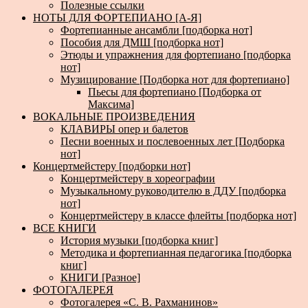
Полезные ссылки
НОТЫ ДЛЯ ФОРТЕПИАНО [А-Я]
Фортепианные ансамбли [подборка нот]
Пособия для ДМШ [подборка нот]
Этюды и упражнения для фортепиано [подборка
нот]
Музицирование [Подборка нот для фортепиано]
Пьесы для фортепиано [Подборка от
Максима]
ВОКАЛЬНЫЕ ПРОИЗВЕДЕНИЯ
КЛАВИРЫ опер и балетов
Песни военных и послевоенных лет [Подборка
нот]
Концертмейстеру [подборки нот]
Концертмейстеру в хореографии
Музыкальному руководителю в ДДУ [подборка
нот]
Концертмейстеру в классе флейты [подборка нот]
ВСЕ КНИГИ
История музыки [подборка книг]
Методика и фортепианная педагогика [подборка
книг]
КНИГИ [Разное]
ФОТОГАЛЕРЕЯ
Фотогалерея «С. В. Рахманинов»