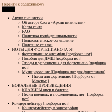
Перейти к содержимому
Меню
Архив пианистки
Всё для пианистов: ноты, книги, музыка, статьи…
Архив пианистки
Об авторе блога «Архив пианистки»
Карта сайта
FAQ
Политика конфиденциальности
Пользовательское соглашение
Полезные ссылки
НОТЫ ДЛЯ ФОРТЕПИАНО [А-Я]
Фортепианные ансамбли [подборка нот]
Пособия для ДМШ [подборка нот]
Этюды и упражнения для фортепиано [подборка
нот]
Музицирование [Подборка нот для фортепиано]
Пьесы для фортепиано [Подборка от
Максима]
ВОКАЛЬНЫЕ ПРОИЗВЕДЕНИЯ
КЛАВИРЫ опер и балетов
Песни военных и послевоенных лет [Подборка
нот]
Концертмейстеру [подборки нот]
Концертмейстеру в хореографии