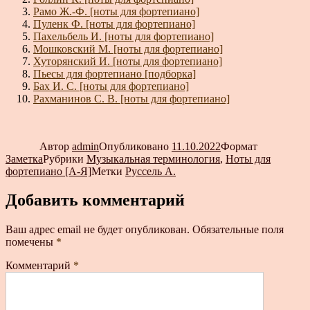
Рамо Ж.-Ф. [ноты для фортепиано]
Пуленк Ф. [ноты для фортепиано]
Пахельбель И. [ноты для фортепиано]
Мошковский М. [ноты для фортепиано]
Хуторянский И. [ноты для фортепиано]
Пьесы для фортепиано [подборка]
Бах И. С. [ноты для фортепиано]
Рахманинов С. В. [ноты для фортепиано]
Автор
admin
Опубликовано
11.10.2022
Формат
Заметка
Рубрики
Музыкальная терминология
,
Ноты для
фортепиано [А-Я]
Метки
Руссель А.
Добавить комментарий
Ваш адрес email не будет опубликован.
Обязательные поля
помечены
*
Комментарий
*