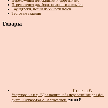
Переложения для скрипки и фортепиано
Переложения для фортепианного ансамбля
Саундтреки, песни из кинофильмов
Тестовые задания
Товары
Птичкин Е.
Увертюра из к.ф. "Два капитана" / переложение для фп.
дуэта / Обработка А. Алексеевой
390.00
₽