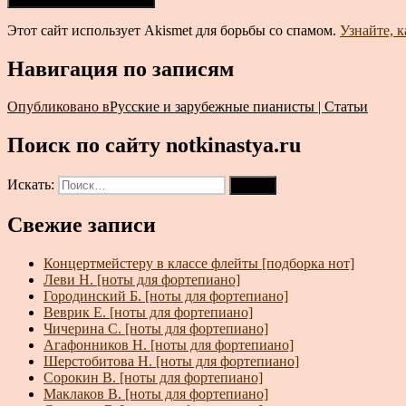
Этот сайт использует Akismet для борьбы со спамом.
Узнайте, 
Навигация по записям
Опубликовано в
Русские и зарубежные пианисты | Статьи
Поиск по сайту notkinastya.ru
Искать:
Поиск
Свежие записи
Концертмейстеру в классе флейты [подборка нот]
Леви Н. [ноты для фортепиано]
Городинский Б. [ноты для фортепиано]
Веврик Е. [ноты для фортепиано]
Чичерина С. [ноты для фортепиано]
Агафонников Н. [ноты для фортепиано]
Шерстобитова Н. [ноты для фортепиано]
Сорокин В. [ноты для фортепиано]
Маклаков В. [ноты для фортепиано]