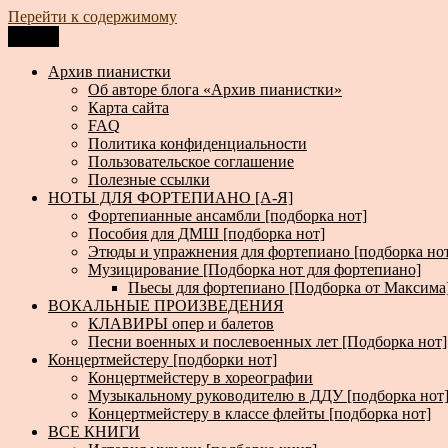
Перейти к содержимому
Меню
Архив пианистки
Всё для пианистов: ноты, книги, музыка, статьи…
Архив пианистки
Об авторе блога «Архив пианистки»
Карта сайта
FAQ
Политика конфиденциальности
Пользовательское соглашение
Полезные ссылки
НОТЫ ДЛЯ ФОРТЕПИАНО [А-Я]
Фортепианные ансамбли [подборка нот]
Пособия для ДМШ [подборка нот]
Этюды и упражнения для фортепиано [подборка но
Музицирование [Подборка нот для фортепиано]
Пьесы для фортепиано [Подборка от Максима
ВОКАЛЬНЫЕ ПРОИЗВЕДЕНИЯ
КЛАВИРЫ опер и балетов
Песни военных и послевоенных лет [Подборка нот]
Концертмейстеру [подборки нот]
Концертмейстеру в хореографии
Музыкальному руководителю в ДДУ [подборка нот
Концертмейстеру в классе флейты [подборка нот]
ВСЕ КНИГИ