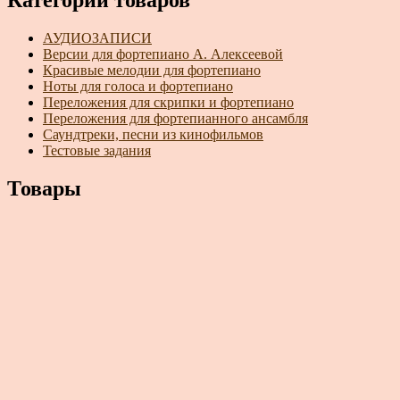
Категории товаров
АУДИОЗАПИСИ
Версии для фортепиано А. Алексеевой
Красивые мелодии для фортепиано
Ноты для голоса и фортепиано
Переложения для скрипки и фортепиано
Переложения для фортепианного ансамбля
Саундтреки, песни из кинофильмов
Тестовые задания
Товары