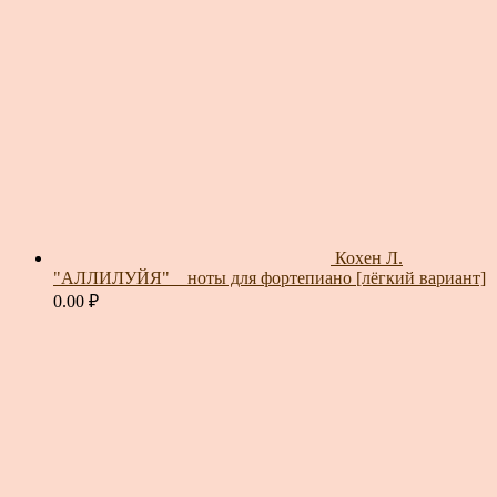
Кохен Л.
"АЛЛИЛУЙЯ" _ ноты для фортепиано [лёгкий вариант]
0.00
₽