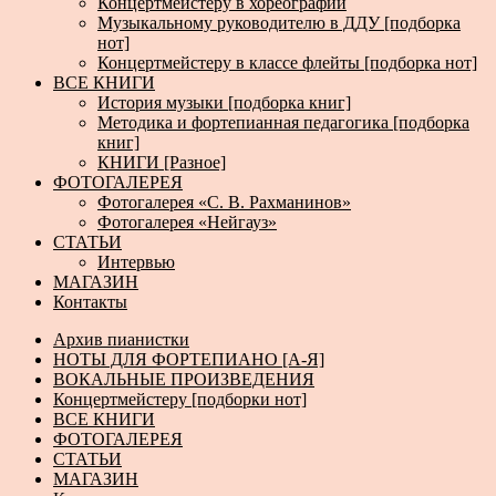
Концертмейстеру в хореографии
Музыкальному руководителю в ДДУ [подборка
нот]
Концертмейстеру в классе флейты [подборка нот]
ВСЕ КНИГИ
История музыки [подборка книг]
Методика и фортепианная педагогика [подборка
книг]
КНИГИ [Разное]
ФОТОГАЛЕРЕЯ
Фотогалерея «С. В. Рахманинов»
Фотогалерея «Нейгауз»
СТАТЬИ
Интервью
МАГАЗИН
Контакты
Архив пианистки
НОТЫ ДЛЯ ФОРТЕПИАНО [А-Я]
ВОКАЛЬНЫЕ ПРОИЗВЕДЕНИЯ
Концертмейстеру [подборки нот]
ВСЕ КНИГИ
ФОТОГАЛЕРЕЯ
СТАТЬИ
МАГАЗИН