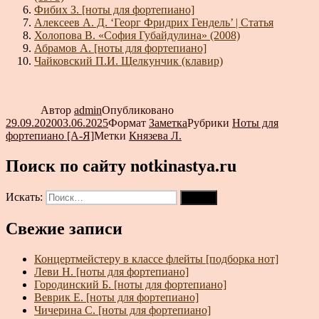
Фибих З. [ноты для фортепиано]
Алексеев А. Д. ‘Георг Фридрих Гендель’ | Статья
Холопова В. «София Губайдулина» (2008)
Абрамов А. [ноты для фортепиано]
Чайковский П.И. Щелкунчик (клавир)
Автор
admin
Опубликовано
29.09.2020
03.06.2025
Формат
Заметка
Рубрики
Ноты для
фортепиано [А-Я]
Метки
Князева Л.
Поиск по сайту notkinastya.ru
Искать:
Поиск
Свежие записи
Концертмейстеру в классе флейты [подборка нот]
Леви Н. [ноты для фортепиано]
Городинский Б. [ноты для фортепиано]
Веврик Е. [ноты для фортепиано]
Чичерина С. [ноты для фортепиано]