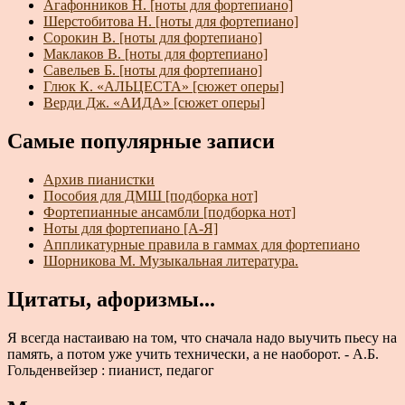
Агафонников Н. [ноты для фортепиано]
Шерстобитова Н. [ноты для фортепиано]
Сорокин В. [ноты для фортепиано]
Маклаков В. [ноты для фортепиано]
Савельев Б. [ноты для фортепиано]
Глюк К. «АЛЬЦЕСТА» [сюжет оперы]
Верди Дж. «АИДА» [сюжет оперы]
Самые популярные записи
Архив пианистки
Пособия для ДМШ [подборка нот]
Фортепианные ансамбли [подборка нот]
Ноты для фортепиано [А-Я]
Аппликатурные правила в гаммах для фортепиано
Шорникова М. Музыкальная литература.
Цитаты, афоризмы...
Я всегда настаиваю на том, что сначала надо выучить пьесу на
память, а потом уже учить технически, а не наоборот. - А.Б.
Гольденвейзер : пианист, педагог