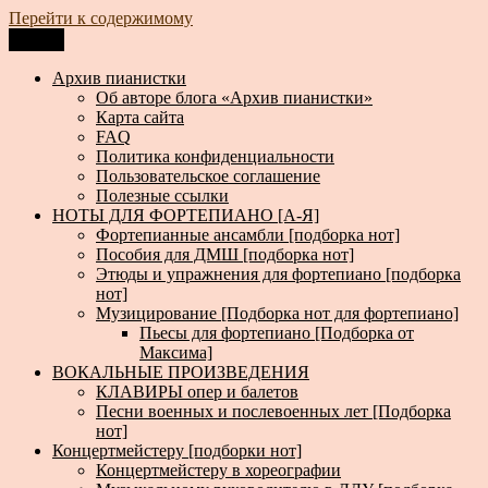
Перейти к содержимому
Меню
Архив пианистки
Всё для пианистов: ноты, книги, музыка, статьи…
Архив пианистки
Об авторе блога «Архив пианистки»
Карта сайта
FAQ
Политика конфиденциальности
Пользовательское соглашение
Полезные ссылки
НОТЫ ДЛЯ ФОРТЕПИАНО [А-Я]
Фортепианные ансамбли [подборка нот]
Пособия для ДМШ [подборка нот]
Этюды и упражнения для фортепиано [подборка
нот]
Музицирование [Подборка нот для фортепиано]
Пьесы для фортепиано [Подборка от
Максима]
ВОКАЛЬНЫЕ ПРОИЗВЕДЕНИЯ
КЛАВИРЫ опер и балетов
Песни военных и послевоенных лет [Подборка
нот]
Концертмейстеру [подборки нот]
Концертмейстеру в хореографии