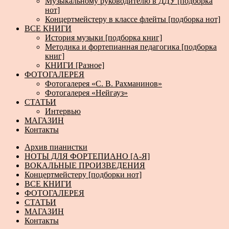
Музыкальному руководителю в ДДУ [подборка
нот]
Концертмейстеру в классе флейты [подборка нот]
ВСЕ КНИГИ
История музыки [подборка книг]
Методика и фортепианная педагогика [подборка
книг]
КНИГИ [Разное]
ФОТОГАЛЕРЕЯ
Фотогалерея «С. В. Рахманинов»
Фотогалерея «Нейгауз»
СТАТЬИ
Интервью
МАГАЗИН
Контакты
Архив пианистки
НОТЫ ДЛЯ ФОРТЕПИАНО [А-Я]
ВОКАЛЬНЫЕ ПРОИЗВЕДЕНИЯ
Концертмейстеру [подборки нот]
ВСЕ КНИГИ
ФОТОГАЛЕРЕЯ
СТАТЬИ
МАГАЗИН
Контакты