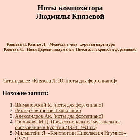
Ноты композитора
Людмилы Князевой
Князева Л. Квитко Л._ Медведь в лесу_хоровая партитура
Князева Л. _Иван Царевич задумался_Пьеса для скрипки и фортепиано
Читать далее
«Князева Л. Ю. [ноты для фортепиано]»
Похожие записи:
Шимановский К. [ноты для фортепиано]
Рихтер Святослав Теофилович
Александров Ан. [ноты для фортепиано]
Гончикова М.Ц. Профессиональное музыкальное
образование в Бурятии (1923-1991 гг.)
Мильштейн Я. «Константин Николаевич Игумнов»
(1975)