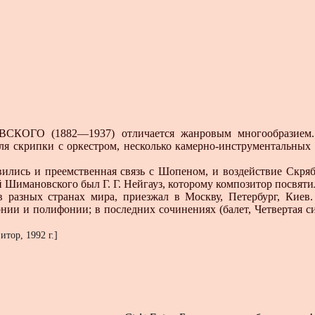
СКОГО (1882—1937) отличается жанровым многообразием.
ля скрипки с оркестром, несколько камерно-инструментальных 
ились и преемственная связь с Шопеном, и воздействие Скря
имановского был Г. Г. Нейгауз, которому композитор посвяти
разных странах мира, приезжал в Москву, Петербург, Киев.
ии и полифонии; в последних сочинениях (балет, Четвертая с
тор, 1992 г.]