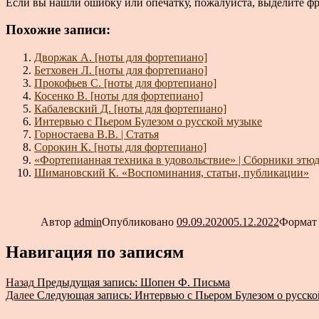
Если вы нашли ошибку или опечатку, пожалуйста, выделите ф
Похожие записи:
Дворжак А. [ноты для фортепиано]
Бетховен Л. [ноты для фортепиано]
Прокофьев С. [ноты для фортепиано]
Косенко В. [ноты для фортепиано]
Кабалевский Д. [ноты для фортепиано]
Интервью с Пьером Булезом о русской музыке
Горностаева В.В. | Статья
Сорокин К. [ноты для фортепиано]
«Фортепианная техника в удовольствие» | Сборники этюд
Шимановский К. «Воспоминания, статьи, публикации»
Автор
admin
Опубликовано
09.09.2020
05.12.2022
Форма
Навигация по записям
Назад
Предыдущая запись:
Шопен Ф. Письма
Далее
Следующая запись:
Интервью с Пьером Булезом о русск