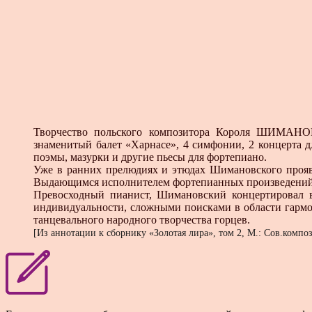
Творчество польского композитора Короля ШИМАНОВ
знаменитый балет «Харнасе», 4 симфонии, 2 концерта д
поэмы, мазурки и другие пьесы для фортепиано.
Уже в ранних прелюдиях и этюдах Шимановского прояв
Выдающимся исполнителем фортепианных произведений Ш
Превосходный пианист, Шимановский концертировал в 
индивидуальности, сложными поисками в области гармон
танцевального народного творчества горцев.
[Из аннотации к сборнику «Золотая лира», том 2, М.: Сов.компози