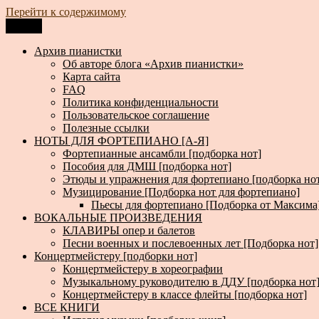
Перейти к содержимому
Меню
Архив пианистки
Всё для пианистов: ноты, книги, музыка, статьи…
Архив пианистки
Об авторе блога «Архив пианистки»
Карта сайта
FAQ
Политика конфиденциальности
Пользовательское соглашение
Полезные ссылки
НОТЫ ДЛЯ ФОРТЕПИАНО [А-Я]
Фортепианные ансамбли [подборка нот]
Пособия для ДМШ [подборка нот]
Этюды и упражнения для фортепиано [подборка но
Музицирование [Подборка нот для фортепиано]
Пьесы для фортепиано [Подборка от Максима
ВОКАЛЬНЫЕ ПРОИЗВЕДЕНИЯ
КЛАВИРЫ опер и балетов
Песни военных и послевоенных лет [Подборка нот]
Концертмейстеру [подборки нот]
Концертмейстеру в хореографии
Музыкальному руководителю в ДДУ [подборка нот
Концертмейстеру в классе флейты [подборка нот]
ВСЕ КНИГИ