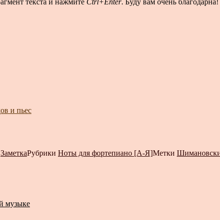
рагмент текста и нажмите
Ctrl+Enter
. Буду вам очень благодарна!
ов и пьес
т
Заметка
Рубрики
Ноты для фортепиано [А-Я]
Метки
Шимановски
ой музыке