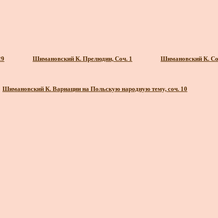
29
Шимановский К. Прелюдии, Соч. 1
Шимановский К. Сон
Шимановский К. Вариации на Польскую народную тему, соч. 10