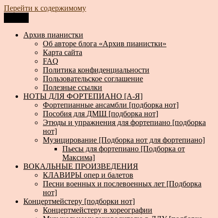
Перейти к содержимому
Меню
Архив пианистки
Всё для пианистов: ноты, книги, музыка, статьи…
Архив пианистки
Об авторе блога «Архив пианистки»
Карта сайта
FAQ
Политика конфиденциальности
Пользовательское соглашение
Полезные ссылки
НОТЫ ДЛЯ ФОРТЕПИАНО [А-Я]
Фортепианные ансамбли [подборка нот]
Пособия для ДМШ [подборка нот]
Этюды и упражнения для фортепиано [подборка
нот]
Музицирование [Подборка нот для фортепиано]
Пьесы для фортепиано [Подборка от
Максима]
ВОКАЛЬНЫЕ ПРОИЗВЕДЕНИЯ
КЛАВИРЫ опер и балетов
Песни военных и послевоенных лет [Подборка
нот]
Концертмейстеру [подборки нот]
Концертмейстеру в хореографии