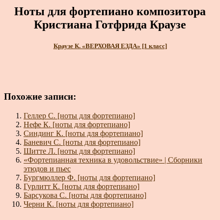
Ноты для фортепиано композитора
Кристиана Готфрида Краузе
Краузе К. «ВЕРХОВАЯ ЕЗДА» [1 класс]
Похожие записи:
Геллер С. [ноты для фортепиано]
Нефе К. [ноты для фортепиано]
Синдинг К. [ноты для фортепиано]
Баневич С. [ноты для фортепиано]
Шитте Л. [ноты для фортепиано]
«Фортепианная техника в удовольствие» | Сборники
этюдов и пьес
Бургмюллер Ф. [ноты для фортепиано]
Гурлитт К. [ноты для фортепиано]
Барсукова С. [ноты для фортепиано]
Черни К. [ноты для фортепиано]