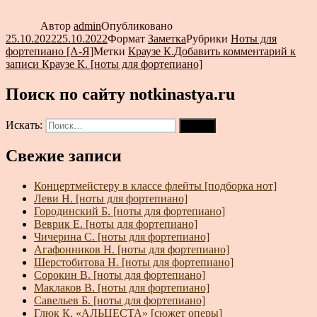
Автор
admin
Опубликовано
25.10.2022
25.10.2022
Формат
Заметка
Рубрики
Ноты для
фортепиано [А-Я]
Метки
Краузе К.
Добавить комментарий
к
записи Краузе К. [ноты для фортепиано]
Поиск по сайту notkinastya.ru
Искать:
Поиск
Свежие записи
Концертмейстеру в классе флейты [подборка нот]
Леви Н. [ноты для фортепиано]
Городинский Б. [ноты для фортепиано]
Веврик Е. [ноты для фортепиано]
Чичерина С. [ноты для фортепиано]
Агафонников Н. [ноты для фортепиано]
Шерстобитова Н. [ноты для фортепиано]
Сорокин В. [ноты для фортепиано]
Маклаков В. [ноты для фортепиано]
Савельев Б. [ноты для фортепиано]
Глюк К. «АЛЬЦЕСТА» [сюжет оперы]