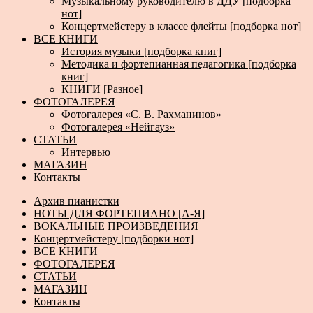
Музыкальному руководителю в ДДУ [подборка
нот]
Концертмейстеру в классе флейты [подборка нот]
ВСЕ КНИГИ
История музыки [подборка книг]
Методика и фортепианная педагогика [подборка
книг]
КНИГИ [Разное]
ФОТОГАЛЕРЕЯ
Фотогалерея «С. В. Рахманинов»
Фотогалерея «Нейгауз»
СТАТЬИ
Интервью
МАГАЗИН
Контакты
Архив пианистки
НОТЫ ДЛЯ ФОРТЕПИАНО [А-Я]
ВОКАЛЬНЫЕ ПРОИЗВЕДЕНИЯ
Концертмейстеру [подборки нот]
ВСЕ КНИГИ
ФОТОГАЛЕРЕЯ
СТАТЬИ
МАГАЗИН
Контакты