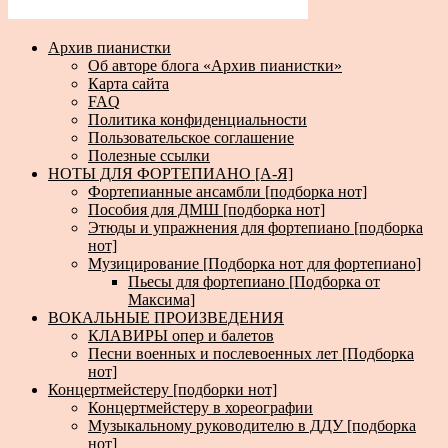
Архив пианистки
Об авторе блога «Архив пианистки»
Карта сайта
FAQ
Политика конфиденциальности
Пользовательское соглашение
Полезные ссылки
НОТЫ ДЛЯ ФОРТЕПИАНО [А-Я]
Фортепианные ансамбли [подборка нот]
Пособия для ДМШ [подборка нот]
Этюды и упражнения для фортепиано [подборка
нот]
Музицирование [Подборка нот для фортепиано]
Пьесы для фортепиано [Подборка от
Максима]
ВОКАЛЬНЫЕ ПРОИЗВЕДЕНИЯ
КЛАВИРЫ опер и балетов
Песни военных и послевоенных лет [Подборка
нот]
Концертмейстеру [подборки нот]
Концертмейстеру в хореографии
Музыкальному руководителю в ДДУ [подборка
нот]