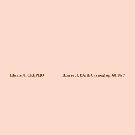
Шитте Л. СКЕРЦО
Шитте Л. ВАЛЬС (этюд) ор. 68, № 7