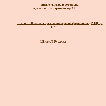
Шитте Л. Игра в догонялки
_музыкальные картинки, ор. 94
Шитте Л. Школа современной игры на фортепиано (1910) ор.
174
Шитте Л. Русалка