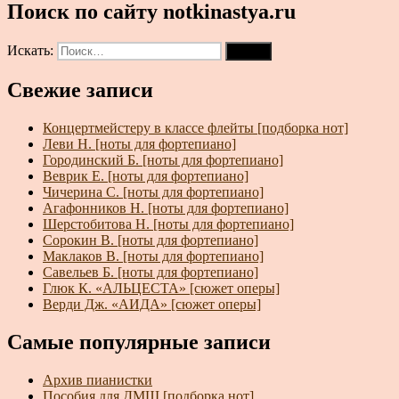
Поиск по сайту notkinastya.ru
Искать:
Поиск
Свежие записи
Концертмейстеру в классе флейты [подборка нот]
Леви Н. [ноты для фортепиано]
Городинский Б. [ноты для фортепиано]
Веврик Е. [ноты для фортепиано]
Чичерина С. [ноты для фортепиано]
Агафонников Н. [ноты для фортепиано]
Шерстобитова Н. [ноты для фортепиано]
Сорокин В. [ноты для фортепиано]
Маклаков В. [ноты для фортепиано]
Савельев Б. [ноты для фортепиано]
Глюк К. «АЛЬЦЕСТА» [сюжет оперы]
Верди Дж. «АИДА» [сюжет оперы]
Самые популярные записи
Архив пианистки
Пособия для ДМШ [подборка нот]