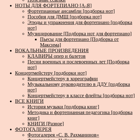
НОТЫ ДЛЯ ФОРТЕПИАНО [А-Я]
Фортепианные ансамбли [подборка нот]
Пособия для ДМШ [подборка нот]
Этюды и упражнения для фортепиано [подборка
нот]
Музицирование [Подборка нот для фортепиано]
Пьесы для фортепиано [Подборка от
Максима]
ВОКАЛЬНЫЕ ПРОИЗВЕДЕНИЯ
КЛАВИРЫ опер и балетов
Песни военных и послевоенных лет [Подборка
нот]
Концертмейстеру [подборки нот]
Концертмейстеру в хореографии
Музыкальному руководителю в ДДУ [подборка
нот]
Концертмейстеру в классе флейты [подборка нот]
ВСЕ КНИГИ
История музыки [подборка книг]
Методика и фортепианная педагогика [подборка
книг]
КНИГИ [Разное]
ФОТОГАЛЕРЕЯ
Фотогалерея «С. В. Рахманинов»