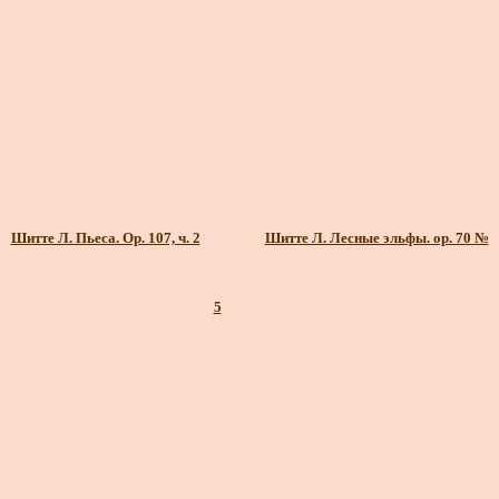
Шитте Л. Пьеса. Ор. 107, ч. 2
Шитте Л. Лесные эльфы. ор. 70 №
5