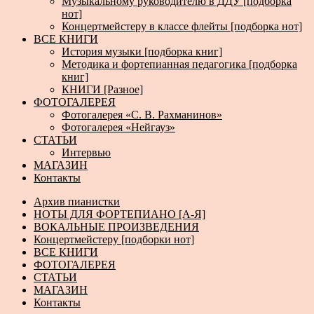
Музыкальному руководителю в ДДУ [подборка
нот]
Концертмейстеру в классе флейты [подборка нот]
ВСЕ КНИГИ
История музыки [подборка книг]
Методика и фортепианная педагогика [подборка
книг]
КНИГИ [Разное]
ФОТОГАЛЕРЕЯ
Фотогалерея «С. В. Рахманинов»
Фотогалерея «Нейгауз»
СТАТЬИ
Интервью
МАГАЗИН
Контакты
Архив пианистки
НОТЫ ДЛЯ ФОРТЕПИАНО [А-Я]
ВОКАЛЬНЫЕ ПРОИЗВЕДЕНИЯ
Концертмейстеру [подборки нот]
ВСЕ КНИГИ
ФОТОГАЛЕРЕЯ
СТАТЬИ
МАГАЗИН
Контакты