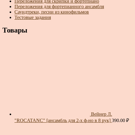
Переложения для скрипки и фортепиано
Переложения для фортепианного ансамбля
Саундтреки, песни из кинофильмов
Тестовые задания
Товары
Вейнер Л.
"ROCATANC" [ансамбль для 2-х ф-но в 8 рук]
390.00
₽