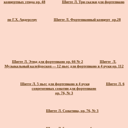
концертных этюда ор. 48
Шитте Л. Три сказки для фортепиано
по Г.Х. Андерсену
Шитте Л. Фортепианный концерт_ор.28
Шитте Л. Этюд для фортепиано ор. 66 № 2
Шитте Л.
Музыкальный калейдоскоп — 12 пьес для фортепиано в 4 руки ор. 112
Шитте Л. 5 пьес для фортепиано в 4 руки
Шитте Л. 6
современных сонатин для фортепиано
ор. 76, № 3
Шитте Л. Сонатина, ор. 76, № 3