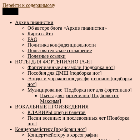
Перейти к содержимому
Меню
Архив пианистки
Всё для пианистов: ноты, книги, музыка, статьи…
Архив пианистки
Об авторе блога «Архив пианистки»
Карта сайта
FAQ
Политика конфиденциальности
Пользовательское соглашение
Полезные ссылки
НОТЫ ДЛЯ ФОРТЕПИАНО [А-Я]
Фортепианные ансамбли [подборка нот]
Пособия для ДМШ [подборка нот]
Этюды и упражнения для фортепиано [подборка
нот]
Музицирование [Подборка нот для фортепиано]
Пьесы для фортепиано [Подборка от
Максима]
ВОКАЛЬНЫЕ ПРОИЗВЕДЕНИЯ
КЛАВИРЫ опер и балетов
Песни военных и послевоенных лет [Подборка
нот]
Концертмейстеру [подборки нот]
Концертмейстеру в хореографии