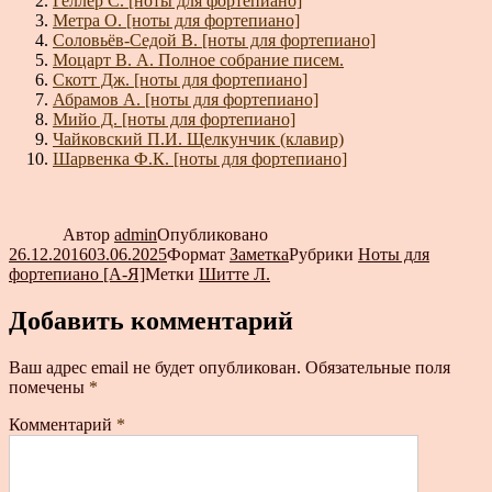
Геллер С. [ноты для фортепиано]
Метра О. [ноты для фортепиано]
Соловьёв-Седой В. [ноты для фортепиано]
Моцарт В. А. Полное собрание писем.
Скотт Дж. [ноты для фортепиано]
Абрамов А. [ноты для фортепиано]
Мийо Д. [ноты для фортепиано]
Чайковский П.И. Щелкунчик (клавир)
Шарвенка Ф.К. [ноты для фортепиано]
Автор
admin
Опубликовано
26.12.2016
03.06.2025
Формат
Заметка
Рубрики
Ноты для
фортепиано [А-Я]
Метки
Шитте Л.
Добавить комментарий
Ваш адрес email не будет опубликован.
Обязательные поля
помечены
*
Комментарий
*