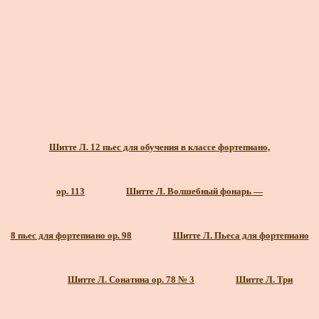
Шитте Л. 12 пьес для обучения в классе фортепиано,
ор. 113
Шитте Л. Волшебный фонарь —
8 пьес для фортепиано ор. 98
Шитте Л. Пьеса для фортепиано
Шитте Л. Сонатина ор. 78 № 3
Шитте Л. Три