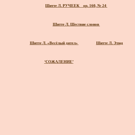
Шитте Л. РУЧЕЕК _ ор. 160, № 24
Шитте Л. Шествие слонов
Шитте Л. «Весёлый дятел»
Шитте Л. Этюд
‘СОЖАЛЕНИЕ’