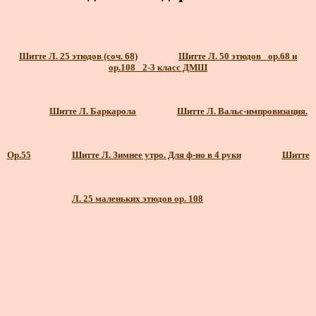
Шитте Л. 25 этюдов (соч. 68)
Шитте Л. 50 этюдов _ор.68 и
ор.108_ 2-3 класс ДМШ
Шитте Л. Баркарола
Шитте Л. Вальс-импровизация.
Ор.55
Шитте Л. Зимнее утро. Для ф-но в 4 руки
Шитте
Л. 25 маленьких этюдов ор. 108