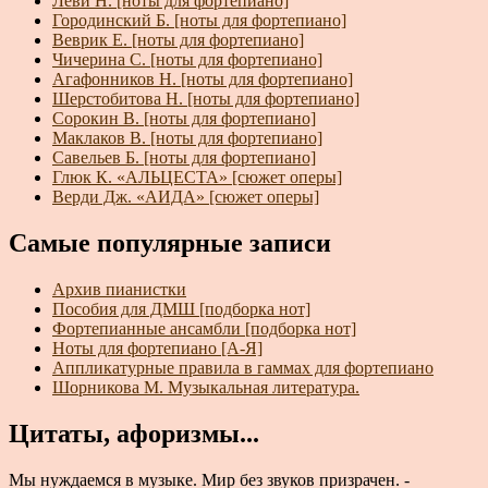
Леви Н. [ноты для фортепиано]
Городинский Б. [ноты для фортепиано]
Веврик Е. [ноты для фортепиано]
Чичерина С. [ноты для фортепиано]
Агафонников Н. [ноты для фортепиано]
Шерстобитова Н. [ноты для фортепиано]
Сорокин В. [ноты для фортепиано]
Маклаков В. [ноты для фортепиано]
Савельев Б. [ноты для фортепиано]
Глюк К. «АЛЬЦЕСТА» [сюжет оперы]
Верди Дж. «АИДА» [сюжет оперы]
Самые популярные записи
Архив пианистки
Пособия для ДМШ [подборка нот]
Фортепианные ансамбли [подборка нот]
Ноты для фортепиано [А-Я]
Аппликатурные правила в гаммах для фортепиано
Шорникова М. Музыкальная литература.
Цитаты, афоризмы...
Мы нуждаемся в музыке. Мир без звуков призрачен. -