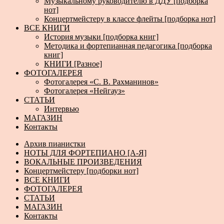
Музыкальному руководителю в ДДУ [подборка
нот]
Концертмейстеру в классе флейты [подборка нот]
ВСЕ КНИГИ
История музыки [подборка книг]
Методика и фортепианная педагогика [подборка
книг]
КНИГИ [Разное]
ФОТОГАЛЕРЕЯ
Фотогалерея «С. В. Рахманинов»
Фотогалерея «Нейгауз»
СТАТЬИ
Интервью
МАГАЗИН
Контакты
Архив пианистки
НОТЫ ДЛЯ ФОРТЕПИАНО [А-Я]
ВОКАЛЬНЫЕ ПРОИЗВЕДЕНИЯ
Концертмейстеру [подборки нот]
ВСЕ КНИГИ
ФОТОГАЛЕРЕЯ
СТАТЬИ
МАГАЗИН
Контакты