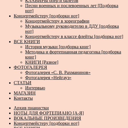
КЛАВИРЫ опер и балетов
Песни военных и послевоенных лет [Подборка
нот]
Концертмейстеру [подборки нот]
Концертмейстеру в хореографии
Музыкальному руководителю в ДДУ [подборка
нот]
Концертмейстеру в классе флейты [подборка нот]
ВСЕ КНИГИ
История музыки [подборка книг]
Методика и фортепианная педагогика [подборка
книг]
КНИГИ [Разное]
ФОТОГАЛЕРЕЯ
Фотогалерея «С. В. Рахманинов»
Фотогалерея «Нейгауз»
СТАТЬИ
Интервью
МАГАЗИН
Контакты
Архив пианистки
НОТЫ ДЛЯ ФОРТЕПИАНО [А-Я]
ВОКАЛЬНЫЕ ПРОИЗВЕДЕНИЯ
Концертмейстеру [подборки нот]