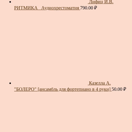
Лифиц И.В.
РИТМИКА_ Аудиохрестоматия
790.00
₽
Казелла А.
"БОЛЕРО" [ансамбль для фортепиано в 4 руки]
50.00
₽