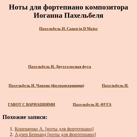
Ноты для фортепиано композитора
Иоганна Пахельбеля
Пахельбель И. Canon in D Major
Пахельбель И. Двухголосная фуга
Пахельбель И. Чакона (фп.транскрипция)
Пахельбель И.
ГАВОТ С ВАРИАЦИЯМИ
Пахельбель И. ФУГА
Похожие записи:
Корещенко А. [ноты для фортепиано]
Адлер Бернард [ноты для фортепиано]