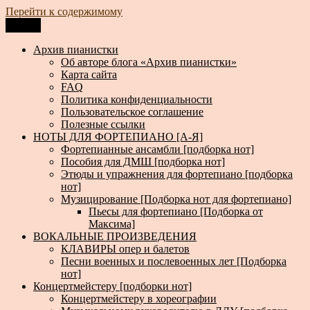
Перейти к содержимому
Меню
Архив пианистки
Всё для пианистов: ноты, книги, музыка, статьи…
Архив пианистки
Об авторе блога «Архив пианистки»
Карта сайта
FAQ
Политика конфиденциальности
Пользовательское соглашение
Полезные ссылки
НОТЫ ДЛЯ ФОРТЕПИАНО [А-Я]
Фортепианные ансамбли [подборка нот]
Пособия для ДМШ [подборка нот]
Этюды и упражнения для фортепиано [подборка
нот]
Музицирование [Подборка нот для фортепиано]
Пьесы для фортепиано [Подборка от
Максима]
ВОКАЛЬНЫЕ ПРОИЗВЕДЕНИЯ
КЛАВИРЫ опер и балетов
Песни военных и послевоенных лет [Подборка
нот]
Концертмейстеру [подборки нот]
Концертмейстеру в хореографии