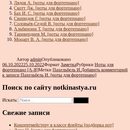
Лядов А. [ноты для фортепиано]
Скотт Дж. [ноты для фортепиано]
Бах И. С. [ноты для фортепиано]
Свиридов Г. [ноты для фортепиано]
Соловьёв-Седой В. [ноты для фортепиано]
Альбинони Т. [ноты для фортепиано]
Таривердиев М. [ноты для фортепиано]
Моцарт В. А. [ноты для фортепиано]
Автор
admin
Опубликовано
06.10.2022
25.10.2022
Формат
Заметка
Рубрики
Ноты для
фортепиано [А-Я]
Метки
Пахельбель И.
Добавить комментарий
к записи Пахельбель И. [ноты для фортепиано]
Поиск по сайту notkinastya.ru
Искать:
Поиск
Свежие записи
Концертмейстеру в классе флейты [подборка нот]