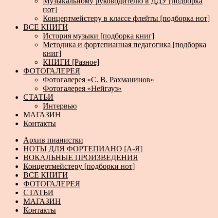
Музыкальному руководителю в ДДУ [подборка
нот]
Концертмейстеру в классе флейты [подборка нот]
ВСЕ КНИГИ
История музыки [подборка книг]
Методика и фортепианная педагогика [подборка
книг]
КНИГИ [Разное]
ФОТОГАЛЕРЕЯ
Фотогалерея «С. В. Рахманинов»
Фотогалерея «Нейгауз»
СТАТЬИ
Интервью
МАГАЗИН
Контакты
Архив пианистки
НОТЫ ДЛЯ ФОРТЕПИАНО [А-Я]
ВОКАЛЬНЫЕ ПРОИЗВЕДЕНИЯ
Концертмейстеру [подборки нот]
ВСЕ КНИГИ
ФОТОГАЛЕРЕЯ
СТАТЬИ
МАГАЗИН
Контакты