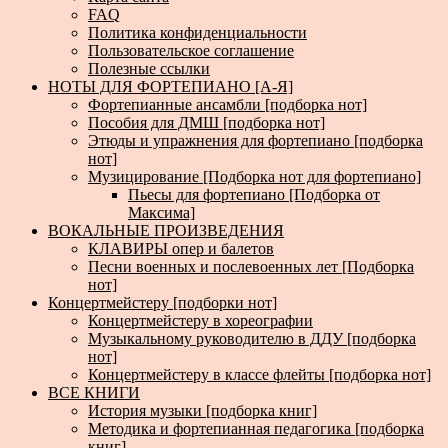
FAQ
Политика конфиденциальности
Пользовательское соглашение
Полезные ссылки
НОТЫ ДЛЯ ФОРТЕПИАНО [А-Я]
Фортепианные ансамбли [подборка нот]
Пособия для ДМШ [подборка нот]
Этюды и упражнения для фортепиано [подборка
нот]
Музицирование [Подборка нот для фортепиано]
Пьесы для фортепиано [Подборка от
Максима]
ВОКАЛЬНЫЕ ПРОИЗВЕДЕНИЯ
КЛАВИРЫ опер и балетов
Песни военных и послевоенных лет [Подборка
нот]
Концертмейстеру [подборки нот]
Концертмейстеру в хореографии
Музыкальному руководителю в ДДУ [подборка
нот]
Концертмейстеру в классе флейты [подборка нот]
ВСЕ КНИГИ
История музыки [подборка книг]
Методика и фортепианная педагогика [подборка
книг]