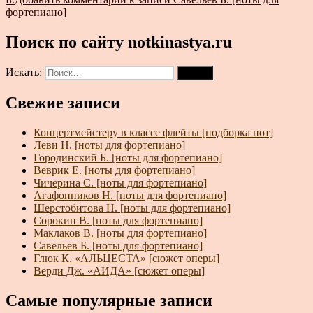
фортепиано]
Поиск по сайту notkinastya.ru
Искать:
Поиск
Свежие записи
Концертмейстеру в классе флейты [подборка нот]
Леви Н. [ноты для фортепиано]
Городинский Б. [ноты для фортепиано]
Веврик Е. [ноты для фортепиано]
Чичерина С. [ноты для фортепиано]
Агафонников Н. [ноты для фортепиано]
Шерстобитова Н. [ноты для фортепиано]
Сорокин В. [ноты для фортепиано]
Маклаков В. [ноты для фортепиано]
Савельев Б. [ноты для фортепиано]
Глюк К. «АЛЬЦЕСТА» [сюжет оперы]
Верди Дж. «АИДА» [сюжет оперы]
Самые популярные записи