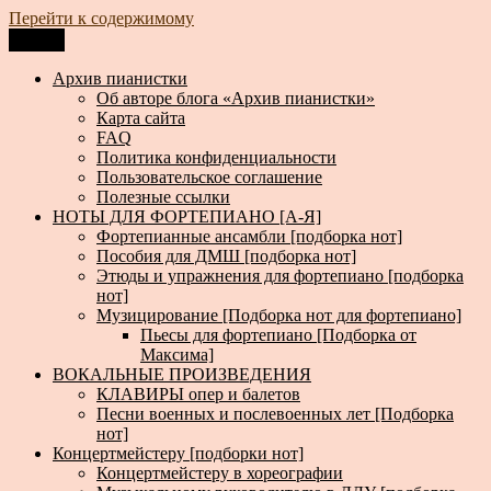
Перейти к содержимому
Меню
Архив пианистки
Всё для пианистов: ноты, книги, музыка, статьи…
Архив пианистки
Об авторе блога «Архив пианистки»
Карта сайта
FAQ
Политика конфиденциальности
Пользовательское соглашение
Полезные ссылки
НОТЫ ДЛЯ ФОРТЕПИАНО [А-Я]
Фортепианные ансамбли [подборка нот]
Пособия для ДМШ [подборка нот]
Этюды и упражнения для фортепиано [подборка
нот]
Музицирование [Подборка нот для фортепиано]
Пьесы для фортепиано [Подборка от
Максима]
ВОКАЛЬНЫЕ ПРОИЗВЕДЕНИЯ
КЛАВИРЫ опер и балетов
Песни военных и послевоенных лет [Подборка
нот]
Концертмейстеру [подборки нот]
Концертмейстеру в хореографии