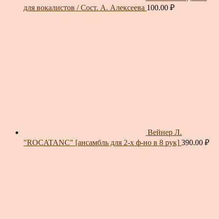
для вокалистов / Сост. А. Алексеева
100.00
₽
Вейнер Л.
"ROCATANC" [ансамбль для 2-х ф-но в 8 рук]
390.00
₽