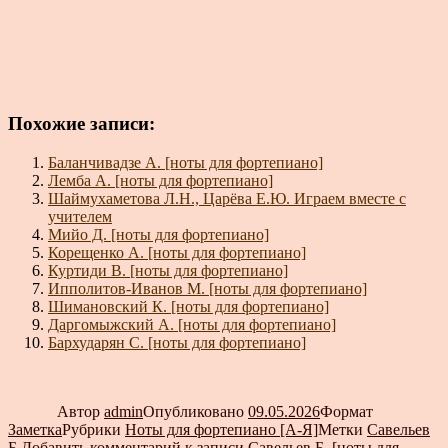
Похожие записи:
Баланчивадзе А. [ноты для фортепиано]
Лемба А. [ноты для фортепиано]
Шаймухаметова Л.Н., Царёва Е.Ю. Играем вместе с
учителем
Мийо Д. [ноты для фортепиано]
Корещенко А. [ноты для фортепиано]
Куртиди В. [ноты для фортепиано]
Ипполитов-Иванов М. [ноты для фортепиано]
Шимановский К. [ноты для фортепиано]
Даргомыжский А. [ноты для фортепиано]
Бархударян С. [ноты для фортепиано]
Автор
admin
Опубликовано
09.05.2026
Формат
Заметка
Рубрики
Ноты для фортепиано [А-Я]
Метки
Савельев
Б.
Добавить комментарий
к записи Савельев Б. [ноты для