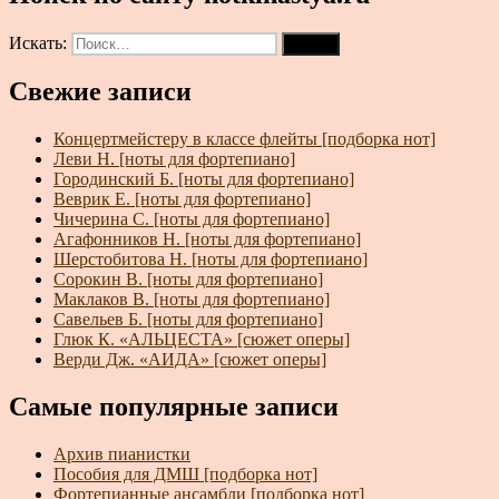
Искать:
Поиск
Свежие записи
Концертмейстеру в классе флейты [подборка нот]
Леви Н. [ноты для фортепиано]
Городинский Б. [ноты для фортепиано]
Веврик Е. [ноты для фортепиано]
Чичерина С. [ноты для фортепиано]
Агафонников Н. [ноты для фортепиано]
Шерстобитова Н. [ноты для фортепиано]
Сорокин В. [ноты для фортепиано]
Маклаков В. [ноты для фортепиано]
Савельев Б. [ноты для фортепиано]
Глюк К. «АЛЬЦЕСТА» [сюжет оперы]
Верди Дж. «АИДА» [сюжет оперы]
Самые популярные записи
Архив пианистки
Пособия для ДМШ [подборка нот]
Фортепианные ансамбли [подборка нот]