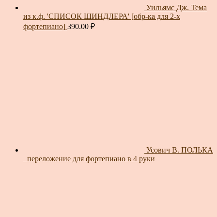
Уильямс Дж. Тема
из к.ф. 'СПИСОК ШИНДЛЕРА' [обр-ка для 2-х
фортепиано]
390.00
₽
Усович В. ПОЛЬКА
_переложение для фортепиано в 4 руки