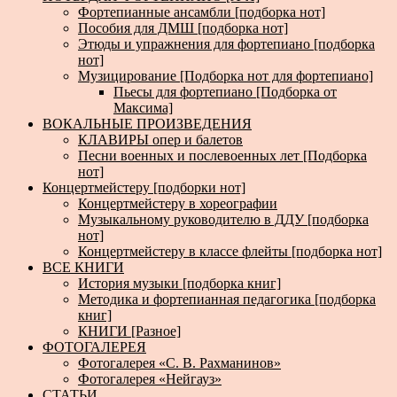
Фортепианные ансамбли [подборка нот]
Пособия для ДМШ [подборка нот]
Этюды и упражнения для фортепиано [подборка
нот]
Музицирование [Подборка нот для фортепиано]
Пьесы для фортепиано [Подборка от
Максима]
ВОКАЛЬНЫЕ ПРОИЗВЕДЕНИЯ
КЛАВИРЫ опер и балетов
Песни военных и послевоенных лет [Подборка
нот]
Концертмейстеру [подборки нот]
Концертмейстеру в хореографии
Музыкальному руководителю в ДДУ [подборка
нот]
Концертмейстеру в классе флейты [подборка нот]
ВСЕ КНИГИ
История музыки [подборка книг]
Методика и фортепианная педагогика [подборка
книг]
КНИГИ [Разное]
ФОТОГАЛЕРЕЯ
Фотогалерея «С. В. Рахманинов»
Фотогалерея «Нейгауз»
СТАТЬИ