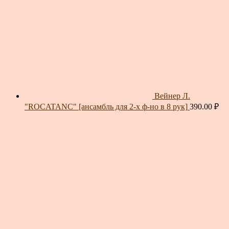
Вейнер Л.
"ROCATANC" [ансамбль для 2-х ф-но в 8 рук]
390.00
₽