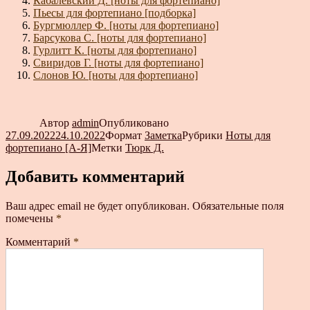
Кабалевский Д. [ноты для фортепиано]
Пьесы для фортепиано [подборка]
Бургмюллер Ф. [ноты для фортепиано]
Барсукова С. [ноты для фортепиано]
Гурлитт К. [ноты для фортепиано]
Свиридов Г. [ноты для фортепиано]
Слонов Ю. [ноты для фортепиано]
Автор
admin
Опубликовано
27.09.2022
24.10.2022
Формат
Заметка
Рубрики
Ноты для
фортепиано [А-Я]
Метки
Тюрк Д.
Добавить комментарий
Ваш адрес email не будет опубликован.
Обязательные поля
помечены
*
Комментарий
*