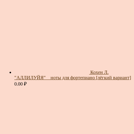
Кохен Л.
"АЛЛИЛУЙЯ" _ ноты для фортепиано [лёгкий вариант]
0.00
₽