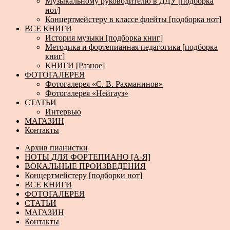
Музыкальному руководителю в ДДУ [подборка
нот]
Концертмейстеру в классе флейты [подборка нот]
ВСЕ КНИГИ
История музыки [подборка книг]
Методика и фортепианная педагогика [подборка
книг]
КНИГИ [Разное]
ФОТОГАЛЕРЕЯ
Фотогалерея «С. В. Рахманинов»
Фотогалерея «Нейгауз»
СТАТЬИ
Интервью
МАГАЗИН
Контакты
Архив пианистки
НОТЫ ДЛЯ ФОРТЕПИАНО [А-Я]
ВОКАЛЬНЫЕ ПРОИЗВЕДЕНИЯ
Концертмейстеру [подборки нот]
ВСЕ КНИГИ
ФОТОГАЛЕРЕЯ
СТАТЬИ
МАГАЗИН
Контакты