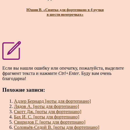
Юшин В. «Сюитка для фортепиано в 4 ручки
в шести номерочках»
Если вы нашли ошибку или опечатку, пожалуйста, выделите
фрагмент текста и нажмите
Ctrl+Enter
. Буду вам очень
благодарна!
Похожие записи:
Адлер Бернард [ноты для фортепиано]
Лядов А. [ноты для фортепиано]
Скотт Дж. [ноты для фортепиано]
Бах И. С. [ноты для фортепиано]
Свиридов Г. [ноты для фортепиано]
Соловьёв-Седой В. [ноты для фортепиано]