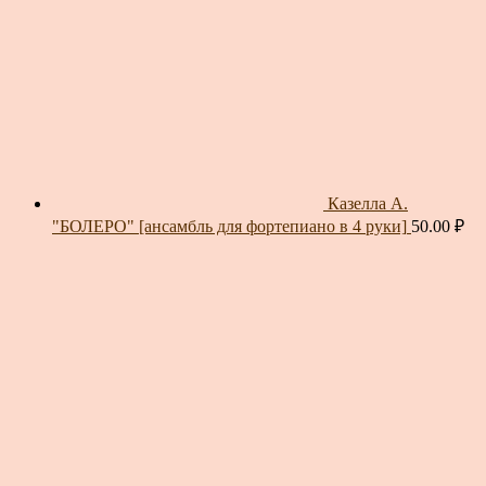
Казелла А.
"БОЛЕРО" [ансамбль для фортепиано в 4 руки]
50.00
₽