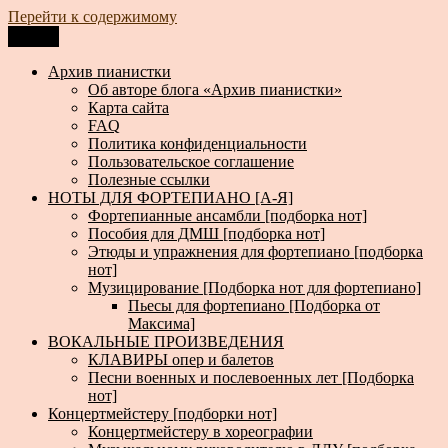
Перейти к содержимому
Меню
Архив пианистки
Всё для пианистов: ноты, книги, музыка, статьи…
Архив пианистки
Об авторе блога «Архив пианистки»
Карта сайта
FAQ
Политика конфиденциальности
Пользовательское соглашение
Полезные ссылки
НОТЫ ДЛЯ ФОРТЕПИАНО [А-Я]
Фортепианные ансамбли [подборка нот]
Пособия для ДМШ [подборка нот]
Этюды и упражнения для фортепиано [подборка
нот]
Музицирование [Подборка нот для фортепиано]
Пьесы для фортепиано [Подборка от
Максима]
ВОКАЛЬНЫЕ ПРОИЗВЕДЕНИЯ
КЛАВИРЫ опер и балетов
Песни военных и послевоенных лет [Подборка
нот]
Концертмейстеру [подборки нот]
Концертмейстеру в хореографии