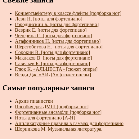
Свежие записи
Концертмейстеру в классе флейты [подборка нот]
Леви Н. [ноты для фортепиано]
Городинский Б. [ноты для фортепиано]
Веврик Е. [ноты для фортепиано]
Чичерина С. [ноты для фортепиано]
Агафонников Н. [ноты для фортепиано]
Шерстобитова Н. [ноты для фортепиано]
Сорокин В. [ноты для фортепиано]
Маклаков В. [ноты для фортепиано]
Савельев Б. [ноты для фортепиано]
Глюк К. «АЛЬЦЕСТА» [сюжет оперы]
Верди Дж. «АИДА» [сюжет оперы]
Самые популярные записи
Архив пианистки
Пособия для ДМШ [подборка нот]
Фортепианные ансамбли [подборка нот]
Ноты для фортепиано [А-Я]
Аппликатурные правила в гаммах для фортепиано
Шорникова М. Музыкальная литература.