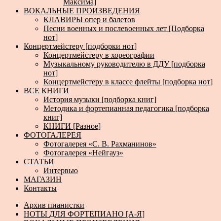
Максима]
ВОКАЛЬНЫЕ ПРОИЗВЕДЕНИЯ
КЛАВИРЫ опер и балетов
Песни военных и послевоенных лет [Подборка
нот]
Концертмейстеру [подборки нот]
Концертмейстеру в хореографии
Музыкальному руководителю в ДДУ [подборка
нот]
Концертмейстеру в классе флейты [подборка нот]
ВСЕ КНИГИ
История музыки [подборка книг]
Методика и фортепианная педагогика [подборка
книг]
КНИГИ [Разное]
ФОТОГАЛЕРЕЯ
Фотогалерея «С. В. Рахманинов»
Фотогалерея «Нейгауз»
СТАТЬИ
Интервью
МАГАЗИН
Контакты
Архив пианистки
НОТЫ ДЛЯ ФОРТЕПИАНО [А-Я]