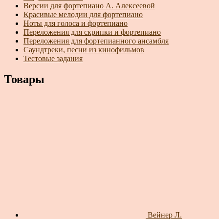
Версии для фортепиано А. Алексеевой
Красивые мелодии для фортепиано
Ноты для голоса и фортепиано
Переложения для скрипки и фортепиано
Переложения для фортепианного ансамбля
Саундтреки, песни из кинофильмов
Тестовые задания
Товары
Вейнер Л.