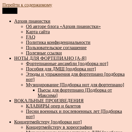
Перейти к содержимому
Меню
Архив пианистки
Всё для пианистов: ноты, книги, музыка, статьи…
Архив пианистки
Об авторе блога «Архив пианистки»
Карта сайта
FAQ
Политика конфиденциальности
Пользовательское соглашение
Полезные ссылки
НОТЫ ДЛЯ ФОРТЕПИАНО [А-Я]
Фортепианные ансамбли [подборка нот]
Пособия для ДМШ [подборка нот]
Этюды и упражнения для фортепиано [подборка
нот]
Музицирование [Подборка нот для фортепиано]
Пьесы для фортепиано [Подборка от
Максима]
ВОКАЛЬНЫЕ ПРОИЗВЕДЕНИЯ
КЛАВИРЫ опер и балетов
Песни военных и послевоенных лет [Подборка
нот]
Концертмейстеру [подборки нот]
Концертмейстеру в хореографии