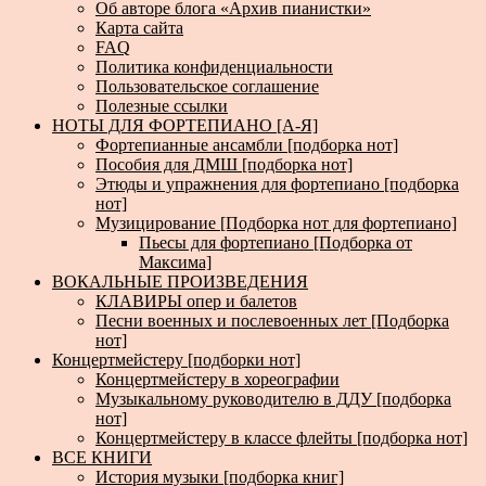
Об авторе блога «Архив пианистки»
Карта сайта
FAQ
Политика конфиденциальности
Пользовательское соглашение
Полезные ссылки
НОТЫ ДЛЯ ФОРТЕПИАНО [А-Я]
Фортепианные ансамбли [подборка нот]
Пособия для ДМШ [подборка нот]
Этюды и упражнения для фортепиано [подборка
нот]
Музицирование [Подборка нот для фортепиано]
Пьесы для фортепиано [Подборка от
Максима]
ВОКАЛЬНЫЕ ПРОИЗВЕДЕНИЯ
КЛАВИРЫ опер и балетов
Песни военных и послевоенных лет [Подборка
нот]
Концертмейстеру [подборки нот]
Концертмейстеру в хореографии
Музыкальному руководителю в ДДУ [подборка
нот]
Концертмейстеру в классе флейты [подборка нот]
ВСЕ КНИГИ
История музыки [подборка книг]