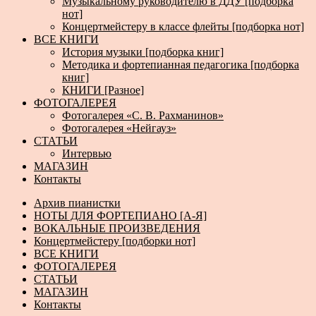
Музыкальному руководителю в ДДУ [подборка
нот]
Концертмейстеру в классе флейты [подборка нот]
ВСЕ КНИГИ
История музыки [подборка книг]
Методика и фортепианная педагогика [подборка
книг]
КНИГИ [Разное]
ФОТОГАЛЕРЕЯ
Фотогалерея «С. В. Рахманинов»
Фотогалерея «Нейгауз»
СТАТЬИ
Интервью
МАГАЗИН
Контакты
Архив пианистки
НОТЫ ДЛЯ ФОРТЕПИАНО [А-Я]
ВОКАЛЬНЫЕ ПРОИЗВЕДЕНИЯ
Концертмейстеру [подборки нот]
ВСЕ КНИГИ
ФОТОГАЛЕРЕЯ
СТАТЬИ
МАГАЗИН
Контакты