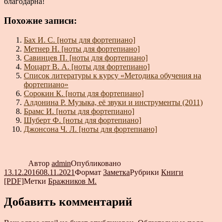
благодарна!
Похожие записи:
Бах И. С. [ноты для фортепиано]
Метнер Н. [ноты для фортепиано]
Савинцев П. [ноты для фортепиано]
Моцарт В. А. [ноты для фортепиано]
Список литературы к курсу «Методика обучения на
фортепиано»
Сорокин К. [ноты для фортепиано]
Алдонина Р. Музыка, её звуки и инструменты (2011)
Брамс И. [ноты для фортепиано]
Шуберт Ф. [ноты для фортепиано]
Джонсона Ч. Л. [ноты для фортепиано]
Автор
admin
Опубликовано
13.12.2016
08.11.2021
Формат
Заметка
Рубрики
Книги
[PDF]
Метки
Бражников М.
Добавить комментарий