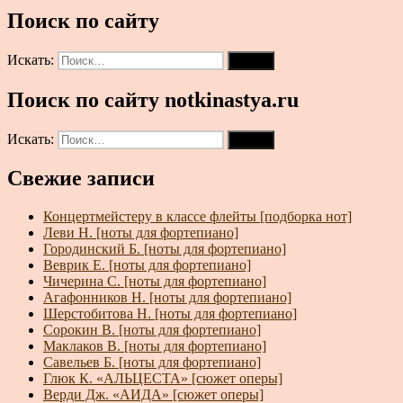
Поиск по сайту
Искать:
Поиск
Поиск по сайту notkinastya.ru
Искать:
Поиск
Свежие записи
Концертмейстеру в классе флейты [подборка нот]
Леви Н. [ноты для фортепиано]
Городинский Б. [ноты для фортепиано]
Веврик Е. [ноты для фортепиано]
Чичерина С. [ноты для фортепиано]
Агафонников Н. [ноты для фортепиано]
Шерстобитова Н. [ноты для фортепиано]
Сорокин В. [ноты для фортепиано]
Маклаков В. [ноты для фортепиано]
Савельев Б. [ноты для фортепиано]
Глюк К. «АЛЬЦЕСТА» [сюжет оперы]
Верди Дж. «АИДА» [сюжет оперы]