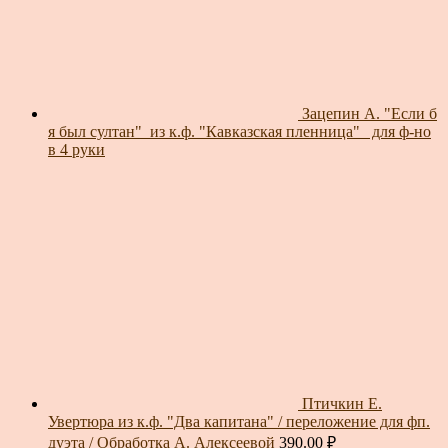
Зацепин А. "Если б
я был султан"_из к.ф. "Кавказская пленница"_ для ф-но
в 4 руки
Птичкин Е.
Увертюра из к.ф. "Два капитана" / переложение для фп.
дуэта / Обработка А. Алексеевой
390.00
₽