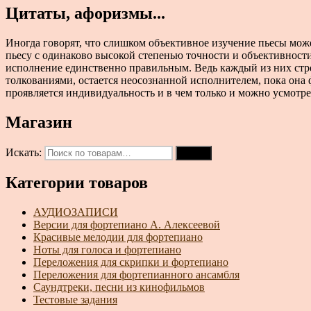
Цитаты, афоризмы...
Иногда говорят, что слишком объективное изучение пьесы може
пьесу с одинаково высокой степенью точности и объективности,
исполнение единственно правильным. Ведь каждый из них стре
толкованиями, остается неосознанной исполнителем, пока она 
проявляется индивидуальность и в чем только и можно усмотре
Магазин
Искать:
Поиск
Категории товаров
АУДИОЗАПИСИ
Версии для фортепиано А. Алексеевой
Красивые мелодии для фортепиано
Ноты для голоса и фортепиано
Переложения для скрипки и фортепиано
Переложения для фортепианного ансамбля
Саундтреки, песни из кинофильмов
Тестовые задания