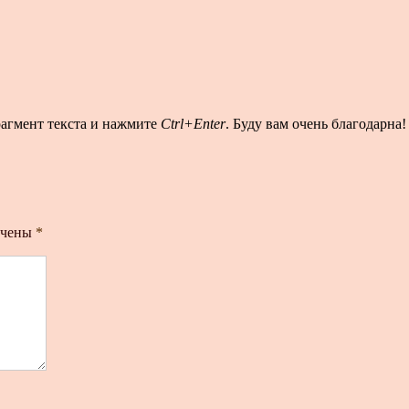
рагмент текста и нажмите
Ctrl+Enter
. Буду вам очень благодарна!
ечены
*