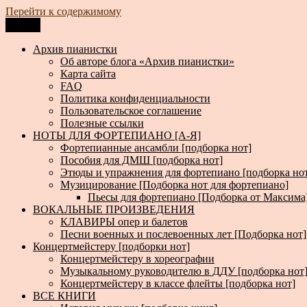
Перейти к содержимому
Меню
Архив пианистки
Всё для пианистов: ноты, книги, музыка, статьи…
Архив пианистки
Об авторе блога «Архив пианистки»
Карта сайта
FAQ
Политика конфиденциальности
Пользовательское соглашение
Полезные ссылки
НОТЫ ДЛЯ ФОРТЕПИАНО [А-Я]
Фортепианные ансамбли [подборка нот]
Пособия для ДМШ [подборка нот]
Этюды и упражнения для фортепиано [подборка но
Музицирование [Подборка нот для фортепиано]
Пьесы для фортепиано [Подборка от Максима
ВОКАЛЬНЫЕ ПРОИЗВЕДЕНИЯ
КЛАВИРЫ опер и балетов
Песни военных и послевоенных лет [Подборка нот]
Концертмейстеру [подборки нот]
Концертмейстеру в хореографии
Музыкальному руководителю в ДДУ [подборка нот
Концертмейстеру в классе флейты [подборка нот]
ВСЕ КНИГИ