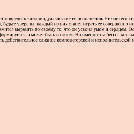
т повредить «индивидуальности» ее исполнения. Не бойтесь это
 будьте уверены: каждый из них станет играть ее совершенно ина
мится выразить по-своему то, что он усвоил умом и сердцем. О
формируется, а может быть и потом. Но именно эта бессознатель
ть действительное слияние композиторской и исполнительской мы