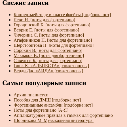
Свежие записи
Концертмейстеру в классе флейты [подборка нот]
Леви Н. [ноты для фортепиано]
Городинский Б. [ноты для фортепиано]
Веврик Е. [ноты для фортепиано]
Чичерина С. [ноты для фортепиано]
Агафонников Н. [ноты для фортепиано]
Шерстобитова Н. [ноты для фортепиано]
Сорокин В. [ноты для фортепиано]
Маклаков В. [ноты для фортепиано]
Савельев Б. [ноты для фортепиано]
Глюк К. «АЛЬЦЕСТА» [сюжет оперы]
Верди Дж. «АИДА» [сюжет оперы]
Самые популярные записи
Архив пианистки
Пособия для ДМШ [подборка нот]
Фортепианные ансамбли [подборка нот]
Ноты для фортепиано [А-Я]
Аппликатурные правила в гаммах для фортепиано
Шорникова М. Музыкальная литература.