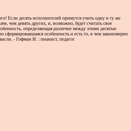
го! Если десять исполнителей примутся учить одну и ту же
че, чем девять других, и, возможно, будет считать свое
собенность, определяющая различие между этими десятью
но сформировавшаяся особенность и есть то, в чем закономерно
сли. - Гофман И. : пианист, педагог