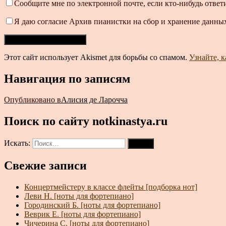
Сообщите мне по электронной почте, если кто-нибудь ответ
Я даю согласие Архив пианистки на сбор и хранение данных
Этот сайт использует Akismet для борьбы со спамом.
Узнайте, 
Навигация по записям
Опубликовано в
Алисия де Ларочча
Поиск по сайту notkinastya.ru
Искать:
Поиск
Свежие записи
Концертмейстеру в классе флейты [подборка нот]
Леви Н. [ноты для фортепиано]
Городинский Б. [ноты для фортепиано]
Веврик Е. [ноты для фортепиано]
Чичерина С. [ноты для фортепиано]