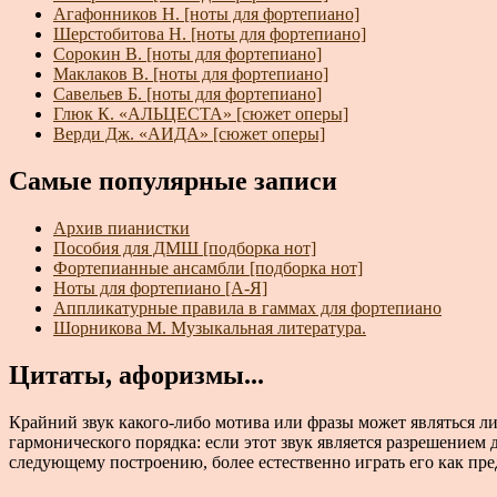
Агафонников Н. [ноты для фортепиано]
Шерстобитова Н. [ноты для фортепиано]
Сорокин В. [ноты для фортепиано]
Маклаков В. [ноты для фортепиано]
Савельев Б. [ноты для фортепиано]
Глюк К. «АЛЬЦЕСТА» [сюжет оперы]
Верди Дж. «АИДА» [сюжет оперы]
Самые популярные записи
Архив пианистки
Пособия для ДМШ [подборка нот]
Фортепианные ансамбли [подборка нот]
Ноты для фортепиано [А-Я]
Аппликатурные правила в гаммах для фортепиано
Шорникова М. Музыкальная литература.
Цитаты, афоризмы...
Крайний звук какого-либо мотива или фразы может являться л
гармонического порядка: если этот звук является разрешением
следующему построению, более естественно играть его как предъ