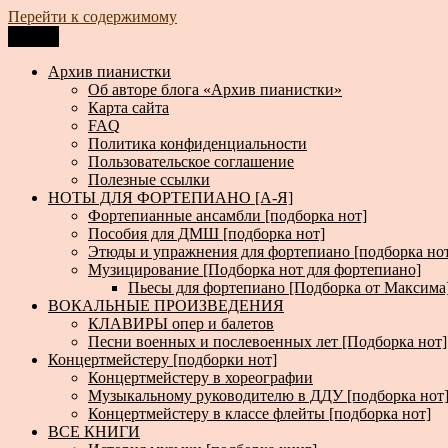
Перейти к содержимому
Меню
Архив пианистки
Всё для пианистов: ноты, книги, музыка, статьи…
Архив пианистки
Об авторе блога «Архив пианистки»
Карта сайта
FAQ
Политика конфиденциальности
Пользовательское соглашение
Полезные ссылки
НОТЫ ДЛЯ ФОРТЕПИАНО [А-Я]
Фортепианные ансамбли [подборка нот]
Пособия для ДМШ [подборка нот]
Этюды и упражнения для фортепиано [подборка но
Музицирование [Подборка нот для фортепиано]
Пьесы для фортепиано [Подборка от Максима
ВОКАЛЬНЫЕ ПРОИЗВЕДЕНИЯ
КЛАВИРЫ опер и балетов
Песни военных и послевоенных лет [Подборка нот]
Концертмейстеру [подборки нот]
Концертмейстеру в хореографии
Музыкальному руководителю в ДДУ [подборка нот
Концертмейстеру в классе флейты [подборка нот]
ВСЕ КНИГИ