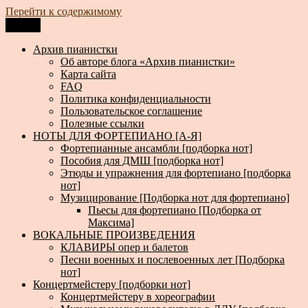
Перейти к содержимому
Меню
Архив пианистки
Всё для пианистов: ноты, книги, музыка, статьи…
Архив пианистки
Об авторе блога «Архив пианистки»
Карта сайта
FAQ
Политика конфиденциальности
Пользовательское соглашение
Полезные ссылки
НОТЫ ДЛЯ ФОРТЕПИАНО [А-Я]
Фортепианные ансамбли [подборка нот]
Пособия для ДМШ [подборка нот]
Этюды и упражнения для фортепиано [подборка
нот]
Музицирование [Подборка нот для фортепиано]
Пьесы для фортепиано [Подборка от
Максима]
ВОКАЛЬНЫЕ ПРОИЗВЕДЕНИЯ
КЛАВИРЫ опер и балетов
Песни военных и послевоенных лет [Подборка
нот]
Концертмейстеру [подборки нот]
Концертмейстеру в хореографии