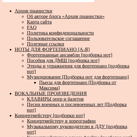
Архив пианистки
Об авторе блога «Архив пианистки»
Карта сайта
FAQ
Политика конфиденциальности
Пользовательское соглашение
Полезные ссылки
НОТЫ ДЛЯ ФОРТЕПИАНО [А-Я]
Фортепианные ансамбли [подборка нот]
Пособия для ДМШ [подборка нот]
Этюды и упражнения для фортепиано [подборка
нот]
Музицирование [Подборка нот для фортепиано]
Пьесы для фортепиано [Подборка от
Максима]
ВОКАЛЬНЫЕ ПРОИЗВЕДЕНИЯ
КЛАВИРЫ опер и балетов
Песни военных и послевоенных лет [Подборка
нот]
Концертмейстеру [подборки нот]
Концертмейстеру в хореографии
Музыкальному руководителю в ДДУ [подборка
нот]