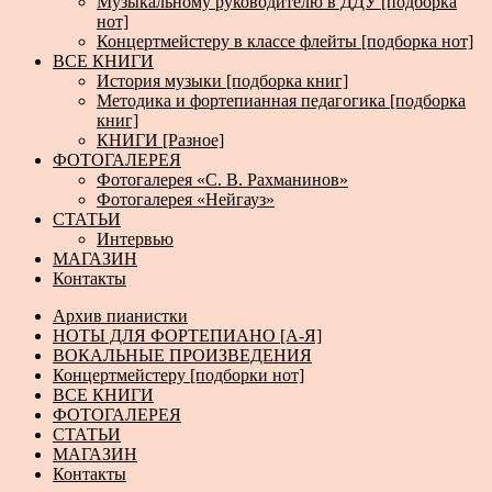
Музыкальному руководителю в ДДУ [подборка
нот]
Концертмейстеру в классе флейты [подборка нот]
ВСЕ КНИГИ
История музыки [подборка книг]
Методика и фортепианная педагогика [подборка
книг]
КНИГИ [Разное]
ФОТОГАЛЕРЕЯ
Фотогалерея «С. В. Рахманинов»
Фотогалерея «Нейгауз»
СТАТЬИ
Интервью
МАГАЗИН
Контакты
Архив пианистки
НОТЫ ДЛЯ ФОРТЕПИАНО [А-Я]
ВОКАЛЬНЫЕ ПРОИЗВЕДЕНИЯ
Концертмейстеру [подборки нот]
ВСЕ КНИГИ
ФОТОГАЛЕРЕЯ
СТАТЬИ
МАГАЗИН
Контакты