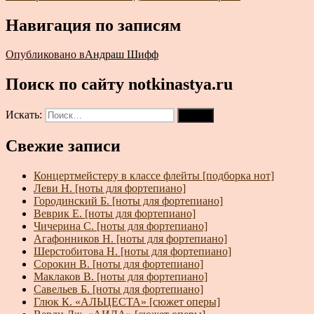
Навигация по записям
Опубликовано в
Андраш Шифф
Поиск по сайту notkinastya.ru
Искать:
Поиск
Свежие записи
Концертмейстеру в классе флейты [подборка нот]
Леви Н. [ноты для фортепиано]
Городинский Б. [ноты для фортепиано]
Веврик Е. [ноты для фортепиано]
Чичерина С. [ноты для фортепиано]
Агафонников Н. [ноты для фортепиано]
Шерстобитова Н. [ноты для фортепиано]
Сорокин В. [ноты для фортепиано]
Маклаков В. [ноты для фортепиано]
Савельев Б. [ноты для фортепиано]
Глюк К. «АЛЬЦЕСТА» [сюжет оперы]