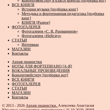
Концертмейстеру в классе флейты [подборка нот]
ВСЕ КНИГИ
История музыки [подборка книг]
Методика и фортепианная педагогика [подборка
книг]
КНИГИ [Разное]
ФОТОГАЛЕРЕЯ
Фотогалерея «С. В. Рахманинов»
Фотогалерея «Нейгауз»
СТАТЬИ
Интервью
МАГАЗИН
Контакты
Архив пианистки
НОТЫ ДЛЯ ФОРТЕПИАНО [А-Я]
ВОКАЛЬНЫЕ ПРОИЗВЕДЕНИЯ
Концертмейстеру [подборки нот]
ВСЕ КНИГИ
ФОТОГАЛЕРЕЯ
СТАТЬИ
МАГАЗИН
Контакты
© 2013 - 2026
Архив пианистки.
Алексеева Анастасия
Юрьевна: самозанятая, регистрация с 31.10.2020, ИНН