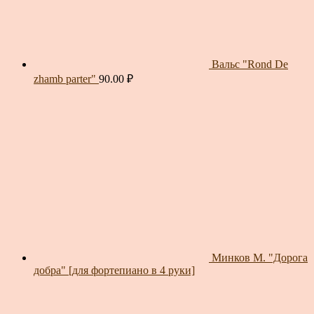
Вальс "Rond De
zhamb parter"
90.00
₽
Минков М. "Дорога
добра" [для фортепиано в 4 руки]