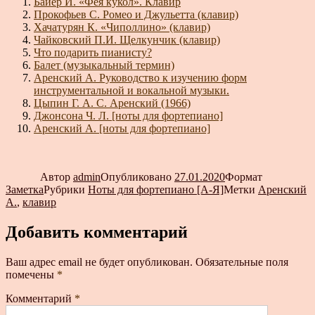
Байер Й. «Фея кукол». Клавир
Прокофьев С. Ромео и Джульетта (клавир)
Хачатурян К. «Чиполлино» (клавир)
Чайковский П.И. Щелкунчик (клавир)
Что подарить пианисту?
Балет (музыкальный термин)
Аренский А. Руководство к изучению форм
инструментальной и вокальной музыки.
Цыпин Г. А. С. Аренский (1966)
Джонсона Ч. Л. [ноты для фортепиано]
Аренский А. [ноты для фортепиано]
Автор
admin
Опубликовано
27.01.2020
Формат
Заметка
Рубрики
Ноты для фортепиано [А-Я]
Метки
Аренский
А.
,
клавир
Добавить комментарий
Ваш адрес email не будет опубликован.
Обязательные поля
помечены
*
Комментарий
*