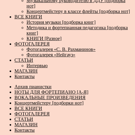
Музыкальному руководителю в ДДУ [подборка
нот]
Концертмейстеру в классе флейты [подборка нот]
ВСЕ КНИГИ
История музыки [подборка книг]
Методика и фортепианная педагогика [подборка
книг]
КНИГИ [Разное]
ФОТОГАЛЕРЕЯ
Фотогалерея «С. В. Рахманинов»
Фотогалерея «Нейгауз»
СТАТЬИ
Интервью
МАГАЗИН
Контакты
Архив пианистки
НОТЫ ДЛЯ ФОРТЕПИАНО [А-Я]
ВОКАЛЬНЫЕ ПРОИЗВЕДЕНИЯ
Концертмейстеру [подборки нот]
ВСЕ КНИГИ
ФОТОГАЛЕРЕЯ
СТАТЬИ
МАГАЗИН
Контакты