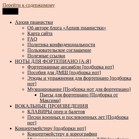
Перейти к содержимому
Меню
Архив пианистки
Всё для пианистов: ноты, книги, музыка, статьи…
Архив пианистки
Об авторе блога «Архив пианистки»
Карта сайта
FAQ
Политика конфиденциальности
Пользовательское соглашение
Полезные ссылки
НОТЫ ДЛЯ ФОРТЕПИАНО [А-Я]
Фортепианные ансамбли [подборка нот]
Пособия для ДМШ [подборка нот]
Этюды и упражнения для фортепиано [подборка
нот]
Музицирование [Подборка нот для фортепиано]
Пьесы для фортепиано [Подборка от
Максима]
ВОКАЛЬНЫЕ ПРОИЗВЕДЕНИЯ
КЛАВИРЫ опер и балетов
Песни военных и послевоенных лет [Подборка
нот]
Концертмейстеру [подборки нот]
Концертмейстеру в хореографии