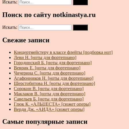
Искать:
Поиск
Поиск по сайту notkinastya.ru
Искать:
Поиск
Свежие записи
Концертмейстеру в классе флейты [подборка нот]
Леви Н. [ноты для фортепиано]
Городинский Б. [ноты для фортепиано]
Веврик Е. [ноты для фортепиано]
Чичерина С. [ноты для фортепиано]
Агафонников Н. [ноты для фортепиано]
Шерстобитова Н. [ноты для фортепиано]
Сорокин В. [ноты для фортепиано]
Маклаков В. [ноты для фортепиано]
Савельев Б. [ноты для фортепиано]
Глюк К. «АЛЬЦЕСТА» [сюжет оперы]
Верди Дж. «АИДА» [сюжет оперы]
Самые популярные записи