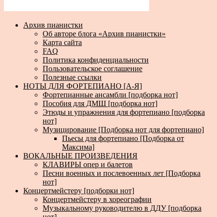
Архив пианистки
Об авторе блога «Архив пианистки»
Карта сайта
FAQ
Политика конфиденциальности
Пользовательское соглашение
Полезные ссылки
НОТЫ ДЛЯ ФОРТЕПИАНО [А-Я]
Фортепианные ансамбли [подборка нот]
Пособия для ДМШ [подборка нот]
Этюды и упражнения для фортепиано [подборка
нот]
Музицирование [Подборка нот для фортепиано]
Пьесы для фортепиано [Подборка от
Максима]
ВОКАЛЬНЫЕ ПРОИЗВЕДЕНИЯ
КЛАВИРЫ опер и балетов
Песни военных и послевоенных лет [Подборка
нот]
Концертмейстеру [подборки нот]
Концертмейстеру в хореографии
Музыкальному руководителю в ДДУ [подборка
нот]