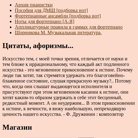
Архив пианистки
Пособия для ДМШ [подборка нот]
Фортепианные ансамбли [подборка нот]
Ноты для фортепиано [А-Я]
Аппликатурные правила в гаммах для фортепиано
Шорникова М. Музыкальная литература.
Цитаты, афоризмы...
Искусство тем, с моей точки зрения, отличается от науки и
тем ближе к иррациональному, что каждый акт подлинного
искусства - это мгновенное прикосновение к истине. Почему
люди так хотят, так стремятся удержать это благоговейно-
блаженное состояние, слушая прекрасную музыку?.. Потому
что, когда они слышат выдающегося исполнителя и
присутствуют при этом мгновенном касании к истине, они
хотят каким-то образом удержать в себе этот бесценный,
редкостный момент. А он неудержим... В этом прикосновении
к истине, к вечности, я вижу наибольшую, непреходящую
ценность нашего искусства. - Ф. Дружинин : композитор
Магазин