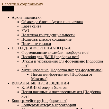
Перейти к содержимому
Меню
Архив пианистки
Всё для пианистов: ноты, книги, музыка, статьи…
Архив пианистки
Об авторе блога «Архив пианистки»
Карта сайта
FAQ
Политика конфиденциальности
Пользовательское соглашение
Полезные ссылки
НОТЫ ДЛЯ ФОРТЕПИАНО [А-Я]
Фортепианные ансамбли [подборка нот]
Пособия для ДМШ [подборка нот]
Этюды и упражнения для фортепиано [подборка
нот]
Музицирование [Подборка нот для фортепиано]
Пьесы для фортепиано [Подборка от
Максима]
ВОКАЛЬНЫЕ ПРОИЗВЕДЕНИЯ
КЛАВИРЫ опер и балетов
Песни военных и послевоенных лет [Подборка
нот]
Концертмейстеру [подборки нот]
Концертмейстеру в хореографии