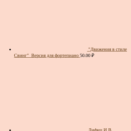
"Движения в стиле
Свинг"_Версия для фортепиано
50.00
₽
Лифиц И.В.