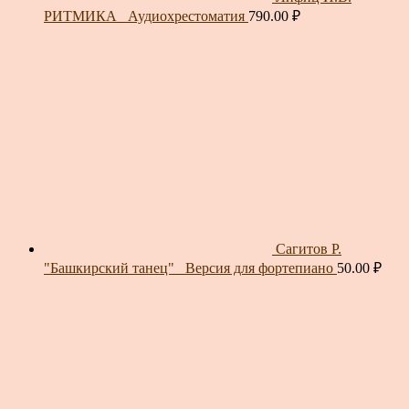
РИТМИКА_ Аудиохрестоматия
790.00
₽
Сагитов Р.
"Башкирский танец"_ Версия для фортепиано
50.00
₽