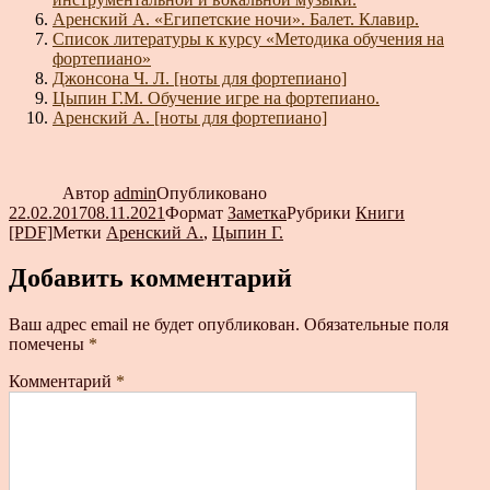
Аренский А. «Египетские ночи». Балет. Клавир.
Список литературы к курсу «Методика обучения на
фортепиано»
Джонсона Ч. Л. [ноты для фортепиано]
Цыпин Г.М. Обучение игре на фортепиано.
Аренский А. [ноты для фортепиано]
Автор
admin
Опубликовано
22.02.2017
08.11.2021
Формат
Заметка
Рубрики
Книги
[PDF]
Метки
Аренский А.
,
Цыпин Г.
Добавить комментарий
Ваш адрес email не будет опубликован.
Обязательные поля
помечены
*
Комментарий
*