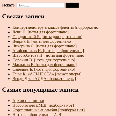
Искать:
Поиск
Свежие записи
Концертмейстеру в классе флейты [подборка нот]
Леви Н. [ноты для фортепиано]
Городинский Б. [ноты для фортепиано]
Веврик Е. [ноты для фортепиано]
Чичерина С. [ноты для фортепиано]
Агафонников Н. [ноты для фортепиано]
Шерстобитова Н. [ноты для фортепиано]
Сорокин В. [ноты для фортепиано]
Маклаков В. [ноты для фортепиано]
Савельев Б. [ноты для фортепиано]
Глюк К. «АЛЬЦЕСТА» [сюжет оперы]
Верди Дж. «АИДА» [сюжет оперы]
Самые популярные записи
Архив пианистки
Пособия для ДМШ [подборка нот]
Фортепианные ансамбли [подборка нот]
Ноты для фортепиано [А-Я]