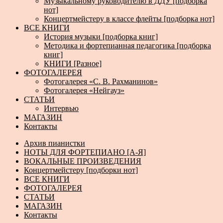
Музыкальному руководителю в ДДУ [подборка
нот]
Концертмейстеру в классе флейты [подборка нот]
ВСЕ КНИГИ
История музыки [подборка книг]
Методика и фортепианная педагогика [подборка
книг]
КНИГИ [Разное]
ФОТОГАЛЕРЕЯ
Фотогалерея «С. В. Рахманинов»
Фотогалерея «Нейгауз»
СТАТЬИ
Интервью
МАГАЗИН
Контакты
Архив пианистки
НОТЫ ДЛЯ ФОРТЕПИАНО [А-Я]
ВОКАЛЬНЫЕ ПРОИЗВЕДЕНИЯ
Концертмейстеру [подборки нот]
ВСЕ КНИГИ
ФОТОГАЛЕРЕЯ
СТАТЬИ
МАГАЗИН
Контакты