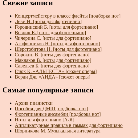
Свежие записи
Концертмейстеру в классе флейты [подборка нот]
Леви Н. [ноты для фортепиано]
Городинский Б. [ноты для фортепиано]
Веврик Е. [ноты для фортепиано]
Чичерина С. [ноты для фортепиано]
Агафонников Н. [ноты для фортепиано]
Шерстобитова Н. [ноты для фортепиано]
Сорокин В. [ноты для фортепиано]
Маклаков В. [ноты для фортепиано]
Савельев Б. [ноты для фортепиано]
Глюк К. «АЛЬЦЕСТА» [сюжет оперы]
Верди Дж. «АИДА» [сюжет оперы]
Самые популярные записи
Архив пианистки
Пособия для ДМШ [подборка нот]
Фортепианные ансамбли [подборка нот]
Ноты для фортепиано [А-Я]
Аппликатурные правила в гаммах для фортепиано
Шорникова М. Музыкальная литература.