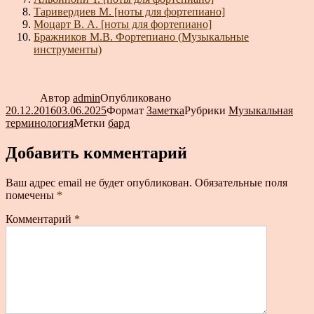
Таривердиев М. [ноты для фортепиано]
Моцарт В. А. [ноты для фортепиано]
Бражников М.В. Фортепиано (Музыкальные
инструменты)
Автор
admin
Опубликовано
20.12.2016
03.06.2025
Формат
Заметка
Рубрики
Музыкальная
терминология
Метки
бард
Добавить комментарий
Ваш адрес email не будет опубликован.
Обязательные поля
помечены
*
Комментарий
*