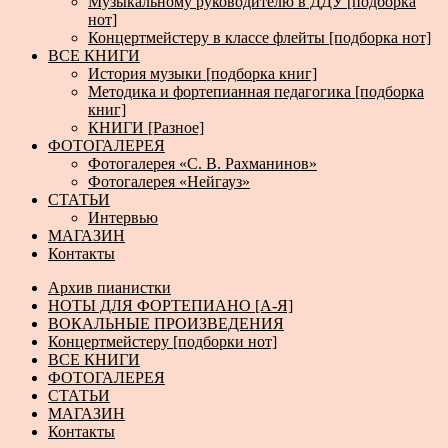
Музыкальному руководителю в ДДУ [подборка
нот]
Концертмейстеру в классе флейты [подборка нот]
ВСЕ КНИГИ
История музыки [подборка книг]
Методика и фортепианная педагогика [подборка
книг]
КНИГИ [Разное]
ФОТОГАЛЕРЕЯ
Фотогалерея «С. В. Рахманинов»
Фотогалерея «Нейгауз»
СТАТЬИ
Интервью
МАГАЗИН
Контакты
Архив пианистки
НОТЫ ДЛЯ ФОРТЕПИАНО [А-Я]
ВОКАЛЬНЫЕ ПРОИЗВЕДЕНИЯ
Концертмейстеру [подборки нот]
ВСЕ КНИГИ
ФОТОГАЛЕРЕЯ
СТАТЬИ
МАГАЗИН
Контакты