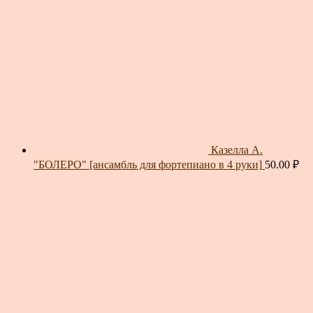
Казелла А.
"БОЛЕРО" [ансамбль для фортепиано в 4 руки]
50.00
₽