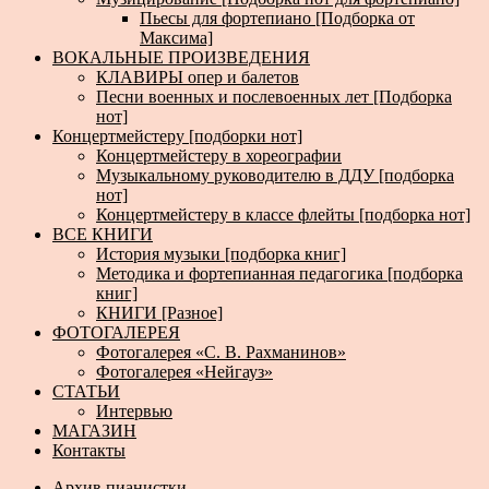
Пьесы для фортепиано [Подборка от
Максима]
ВОКАЛЬНЫЕ ПРОИЗВЕДЕНИЯ
КЛАВИРЫ опер и балетов
Песни военных и послевоенных лет [Подборка
нот]
Концертмейстеру [подборки нот]
Концертмейстеру в хореографии
Музыкальному руководителю в ДДУ [подборка
нот]
Концертмейстеру в классе флейты [подборка нот]
ВСЕ КНИГИ
История музыки [подборка книг]
Методика и фортепианная педагогика [подборка
книг]
КНИГИ [Разное]
ФОТОГАЛЕРЕЯ
Фотогалерея «С. В. Рахманинов»
Фотогалерея «Нейгауз»
СТАТЬИ
Интервью
МАГАЗИН
Контакты
Архив пианистки