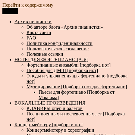
Перейти к содержимому
Меню
Архив пианистки
Всё для пианистов: ноты, книги, музыка, статьи…
Архив пианистки
Об авторе блога «Архив пианистки»
Карта сайта
FAQ
Политика конфиденциальности
Пользовательское соглашение
Полезные ссылки
НОТЫ ДЛЯ ФОРТЕПИАНО [А-Я]
Фортепианные ансамбли [подборка нот]
Пособия для ДМШ [подборка нот]
Этюды и упражнения для фортепиано [подборка
нот]
Музицирование [Подборка нот для фортепиано]
Пьесы для фортепиано [Подборка от
Максима]
ВОКАЛЬНЫЕ ПРОИЗВЕДЕНИЯ
КЛАВИРЫ опер и балетов
Песни военных и послевоенных лет [Подборка
нот]
Концертмейстеру [подборки нот]
Концертмейстеру в хореографии