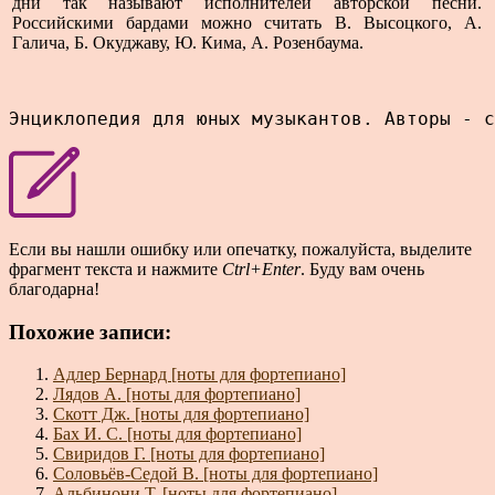
дни так называют ис­полнителей авторской песни.
Российскими бар­дами можно считать В. Высоцкого, А.
Галича, Б. Окуджаву, Ю. Кима, А. Розенбаума.
Энциклопедия для юных музыкантов. Авторы - с
Если вы нашли ошибку или опечатку, пожалуйста, выделите
фрагмент текста и нажмите
Ctrl+Enter
. Буду вам очень
благодарна!
Похожие записи:
Адлер Бернард [ноты для фортепиано]
Лядов А. [ноты для фортепиано]
Скотт Дж. [ноты для фортепиано]
Бах И. С. [ноты для фортепиано]
Свиридов Г. [ноты для фортепиано]
Соловьёв-Седой В. [ноты для фортепиано]
Альбинони Т. [ноты для фортепиано]