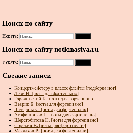
Поиск по сайту
Искать:
Поиск
Поиск по сайту notkinastya.ru
Искать:
Поиск
Свежие записи
Концертмейстеру в классе флейты [подборка нот]
Леви Н. [ноты для фортепиано]
Городинский Б. [ноты для фортепиано]
Веврик Е. [ноты для фортепиано]
Чичерина С. [ноты для фортепиано]
Агафонников Н. [ноты для фортепиано]
Шерстобитова Н. [ноты для фортепиано]
Сорокин В. [ноты для фортепиано]
Маклаков В. [ноты для фортепиано]