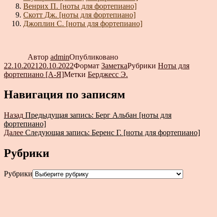
Венрих П. [ноты для фортепиано]
Скотт Дж. [ноты для фортепиано]
Джоплин С. [ноты для фортепиано]
Автор
admin
Опубликовано
22.10.2021
20.10.2022
Формат
Заметка
Рубрики
Ноты для
фортепиано [А-Я]
Метки
Берджесс Э.
Навигация по записям
Назад
Предыдущая запись:
Берг Альбан [ноты для
фортепиано]
Далее
Следующая запись:
Беренс Г. [ноты для фортепиано]
Рубрики
Рубрики