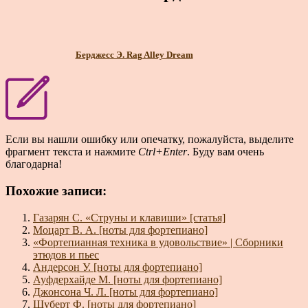
Берджесс Э. Rag Alley Dream
Если вы нашли ошибку или опечатку, пожалуйста, выделите
фрагмент текста и нажмите
Ctrl+Enter
. Буду вам очень
благодарна!
Похожие записи:
Газарян С. «Струны и клавиши» [статья]
Моцарт В. А. [ноты для фортепиано]
«Фортепианная техника в удовольствие» | Сборники
этюдов и пьес
Андерсон У. [ноты для фортепиано]
Ауфдерхайде М. [ноты для фортепиано]
Джонсона Ч. Л. [ноты для фортепиано]
Шуберт Ф. [ноты для фортепиано]