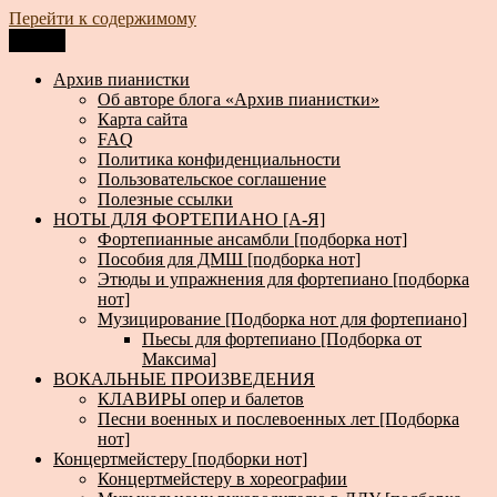
Перейти к содержимому
Меню
Архив пианистки
Всё для пианистов: ноты, книги, музыка, статьи…
Архив пианистки
Об авторе блога «Архив пианистки»
Карта сайта
FAQ
Политика конфиденциальности
Пользовательское соглашение
Полезные ссылки
НОТЫ ДЛЯ ФОРТЕПИАНО [А-Я]
Фортепианные ансамбли [подборка нот]
Пособия для ДМШ [подборка нот]
Этюды и упражнения для фортепиано [подборка
нот]
Музицирование [Подборка нот для фортепиано]
Пьесы для фортепиано [Подборка от
Максима]
ВОКАЛЬНЫЕ ПРОИЗВЕДЕНИЯ
КЛАВИРЫ опер и балетов
Песни военных и послевоенных лет [Подборка
нот]
Концертмейстеру [подборки нот]
Концертмейстеру в хореографии