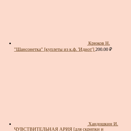
Крюков Н.
"Шансонетка" [куплеты из к.ф. 'Идиот']
200.00
₽
Хандошкин И.
ЧУВСТВИТЕЛЬНАЯ АРИЯ [для скрипки и