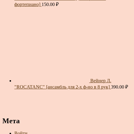
фортепиано]
150.00
₽
Вейнер Л.
"ROCATANC" [ансамбль для 2-х ф-но в 8 рук]
390.00
₽
Мета
Войти