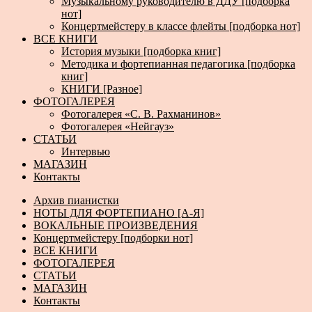
Музыкальному руководителю в ДДУ [подборка
нот]
Концертмейстеру в классе флейты [подборка нот]
ВСЕ КНИГИ
История музыки [подборка книг]
Методика и фортепианная педагогика [подборка
книг]
КНИГИ [Разное]
ФОТОГАЛЕРЕЯ
Фотогалерея «С. В. Рахманинов»
Фотогалерея «Нейгауз»
СТАТЬИ
Интервью
МАГАЗИН
Контакты
Архив пианистки
НОТЫ ДЛЯ ФОРТЕПИАНО [А-Я]
ВОКАЛЬНЫЕ ПРОИЗВЕДЕНИЯ
Концертмейстеру [подборки нот]
ВСЕ КНИГИ
ФОТОГАЛЕРЕЯ
СТАТЬИ
МАГАЗИН
Контакты