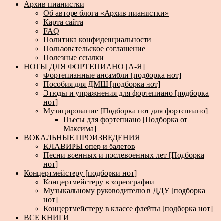
Архив пианистки
Об авторе блога «Архив пианистки»
Карта сайта
FAQ
Политика конфиденциальности
Пользовательское соглашение
Полезные ссылки
НОТЫ ДЛЯ ФОРТЕПИАНО [А-Я]
Фортепианные ансамбли [подборка нот]
Пособия для ДМШ [подборка нот]
Этюды и упражнения для фортепиано [подборка
нот]
Музицирование [Подборка нот для фортепиано]
Пьесы для фортепиано [Подборка от
Максима]
ВОКАЛЬНЫЕ ПРОИЗВЕДЕНИЯ
КЛАВИРЫ опер и балетов
Песни военных и послевоенных лет [Подборка
нот]
Концертмейстеру [подборки нот]
Концертмейстеру в хореографии
Музыкальному руководителю в ДДУ [подборка
нот]
Концертмейстеру в классе флейты [подборка нот]
ВСЕ КНИГИ