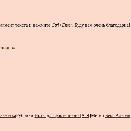
рагмент текста и нажмите
Ctrl+Enter
. Буду вам очень благодарна!
епиано»
т
Заметка
Рубрики
Ноты для фортепиано [А-Я]
Метки
Берг Альбан