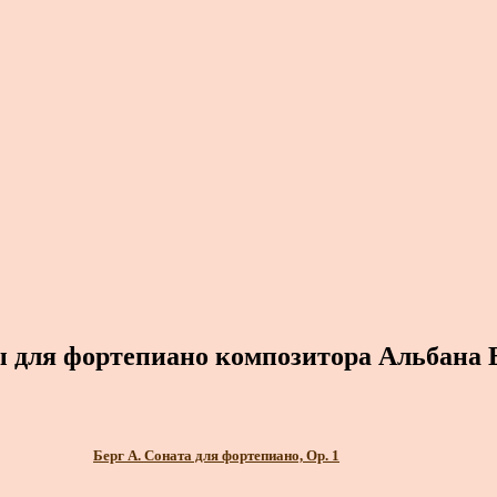
 для фортепиано композитора Альбана 
Берг А. Соната для фортепиано, Op. 1