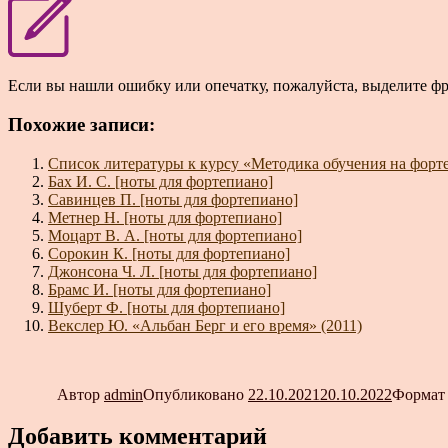
Если вы нашли ошибку или опечатку, пожалуйста, выделите ф
Похожие записи:
Список литературы к курсу «Методика обучения на форт
Бах И. С. [ноты для фортепиано]
Савинцев П. [ноты для фортепиано]
Метнер Н. [ноты для фортепиано]
Моцарт В. А. [ноты для фортепиано]
Сорокин К. [ноты для фортепиано]
Джонсона Ч. Л. [ноты для фортепиано]
Брамс И. [ноты для фортепиано]
Шуберт Ф. [ноты для фортепиано]
Векслер Ю. «Альбан Берг и его время» (2011)
Автор
admin
Опубликовано
22.10.2021
20.10.2022
Форма
Добавить комментарий