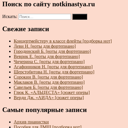
Поиск по сайту notkinastya.ru
Искать:
Поиск
Свежие записи
Концертмейстеру в классе флейты [подборка нот]
Леви Н. [ноты для фортепиано]
Городинский Б. [ноты для фортепиано]
Веврик Е. [ноты для фортепиано]
Чичерина С. [ноты для фортепиано]
Агафонников Н. [ноты для фортепиано]
Шерстобитова Н. [ноты для фортепиано]
Сорокин В. [ноты для фортепиано]
Маклаков В. [ноты для фортепиано]
Савельев Б. [ноты для фортепиано]
Глюк К. «АЛЬЦЕСТА» [сюжет оперы]
Верди Дж. «АИДА» [сюжет оперы]
Самые популярные записи
Архив пианистки
Пособия для ДМШ [подборка нот]