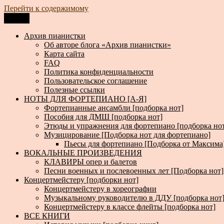
Перейти к содержимому
Меню
Архив пианистки
Всё для пианистов: ноты, книги, музыка, статьи…
Архив пианистки
Об авторе блога «Архив пианистки»
Карта сайта
FAQ
Политика конфиденциальности
Пользовательское соглашение
Полезные ссылки
НОТЫ ДЛЯ ФОРТЕПИАНО [А-Я]
Фортепианные ансамбли [подборка нот]
Пособия для ДМШ [подборка нот]
Этюды и упражнения для фортепиано [подборка но
Музицирование [Подборка нот для фортепиано]
Пьесы для фортепиано [Подборка от Максима
ВОКАЛЬНЫЕ ПРОИЗВЕДЕНИЯ
КЛАВИРЫ опер и балетов
Песни военных и послевоенных лет [Подборка нот]
Концертмейстеру [подборки нот]
Концертмейстеру в хореографии
Музыкальному руководителю в ДДУ [подборка нот
Концертмейстеру в классе флейты [подборка нот]
ВСЕ КНИГИ