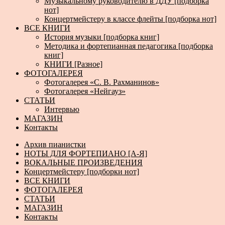
Музыкальному руководителю в ДДУ [подборка
нот]
Концертмейстеру в классе флейты [подборка нот]
ВСЕ КНИГИ
История музыки [подборка книг]
Методика и фортепианная педагогика [подборка
книг]
КНИГИ [Разное]
ФОТОГАЛЕРЕЯ
Фотогалерея «С. В. Рахманинов»
Фотогалерея «Нейгауз»
СТАТЬИ
Интервью
МАГАЗИН
Контакты
Архив пианистки
НОТЫ ДЛЯ ФОРТЕПИАНО [А-Я]
ВОКАЛЬНЫЕ ПРОИЗВЕДЕНИЯ
Концертмейстеру [подборки нот]
ВСЕ КНИГИ
ФОТОГАЛЕРЕЯ
СТАТЬИ
МАГАЗИН
Контакты