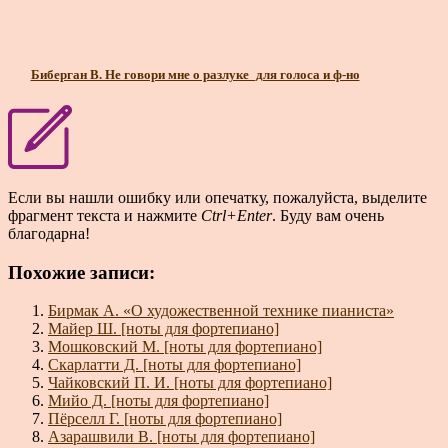
Биберган В. Не говори мне о разлуке_для голоса и ф-но
Если вы нашли ошибку или опечатку, пожалуйста, выделите
фрагмент текста и нажмите
Ctrl+Enter
. Буду вам очень
благодарна!
Похожие записи:
Бирмак А. «О художественной технике пианиста»
Майер Ш. [ноты для фортепиано]
Мошковский М. [ноты для фортепиано]
Скарлатти Д. [ноты для фортепиано]
Чайковский П. И. [ноты для фортепиано]
Мийо Д. [ноты для фортепиано]
Пёрселл Г. [ноты для фортепиано]
Азарашвили В. [ноты для фортепиано]