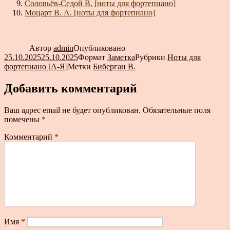
Соловьёв-Седой В. [ноты для фортепиано]
Моцарт В. А. [ноты для фортепиано]
Автор
admin
Опубликовано
25.10.2025
25.10.2025
Формат
Заметка
Рубрики
Ноты для
фортепиано [А-Я]
Метки
Биберган В.
Добавить комментарий
Ваш адрес email не будет опубликован.
Обязательные поля
помечены
*
Комментарий
*
Имя
*