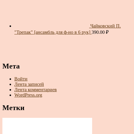
Чайковский П.
"Трепак" [ансамбль для ф-но в 6 рук]
390.00
₽
Мета
Войти
Лента записей
Лента комментариев
WordPress.org
Метки