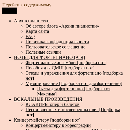
Перейти к содержимому
Меню
Архив пианистки
Всё для пианистов: ноты, книги, музыка, статьи…
Архив пианистки
Об авторе блога «Архив пианистки»
Карта сайта
FAQ
Политика конфиденциальности
Пользовательское соглашение
Полезные ссылки
НОТЫ ДЛЯ ФОРТЕПИАНО [А-Я]
Фортепианные ансамбли [подборка нот]
Пособия для ДМШ [подборка нот]
Этюды и упражнения для фортепиано [подборка
нот]
Музицирование [Подборка нот для фортепиано]
Пьесы для фортепиано [Подборка от
Максима]
ВОКАЛЬНЫЕ ПРОИЗВЕДЕНИЯ
КЛАВИРЫ опер и балетов
Песни военных и послевоенных лет [Подборка
нот]
Концертмейстеру [подборки нот]
Концертмейстеру в хореографии