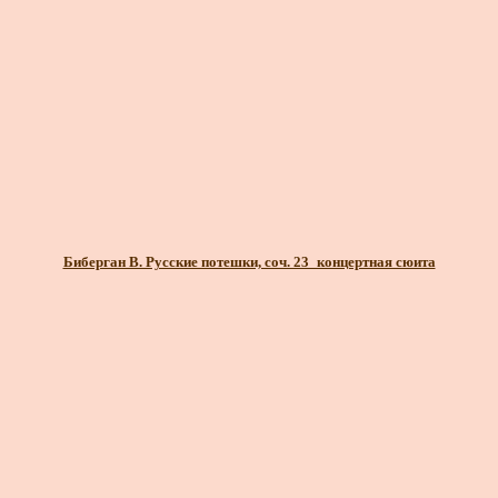
Биберган В. Русские потешки, соч. 23_концертная сюита