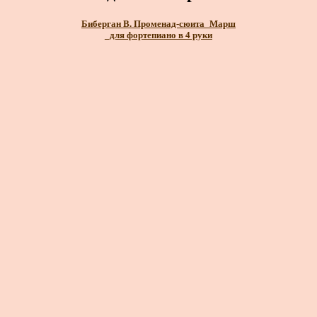
Биберган В. Променад-сюита_Марш
_для фортепиано в 4 руки