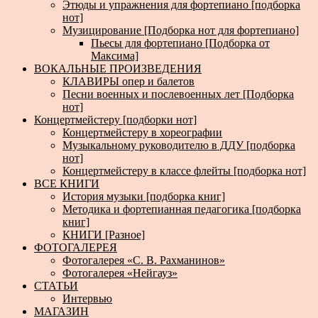
Этюды и упражнения для фортепиано [подборка
нот]
Музицирование [Подборка нот для фортепиано]
Пьесы для фортепиано [Подборка от
Максима]
ВОКАЛЬНЫЕ ПРОИЗВЕДЕНИЯ
КЛАВИРЫ опер и балетов
Песни военных и послевоенных лет [Подборка
нот]
Концертмейстеру [подборки нот]
Концертмейстеру в хореографии
Музыкальному руководителю в ДДУ [подборка
нот]
Концертмейстеру в классе флейты [подборка нот]
ВСЕ КНИГИ
История музыки [подборка книг]
Методика и фортепианная педагогика [подборка
книг]
КНИГИ [Разное]
ФОТОГАЛЕРЕЯ
Фотогалерея «С. В. Рахманинов»
Фотогалерея «Нейгауз»
СТАТЬИ
Интервью
МАГАЗИН