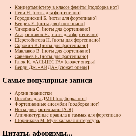
Концертмейстеру в классе флейты [подборка нот]
Леви Н. [ноты для фортепиано]
Городинский Б. [ноты для фортепиано]
Веврик Е. [ноты для фортепиано]
Чичерина С. [ноты для фортепиано]
Агафонников Н. [ноты для фортепиано]
Шерстобитова Н. [ноты для фортепиано]
Сорокин В. [ноты для фортепиано]
Маклаков В. [ноты для фортепиано]
Савельев Б. [ноты для фортепиано]
Глюк К. «АЛЬЦЕСТА» [сюжет оперы]
Верди Дж. «АИДА» [сюжет оперы]
Самые популярные записи
Архив пианистки
Пособия для ДМШ [подборка нот]
Фортепианные ансамбли [подборка нот]
Ноты для фортепиано [А-Я]
Аппликатурные правила в гаммах для фортепиано
Шорникова М. Музыкальная литература.
Цитаты, афоризмы...