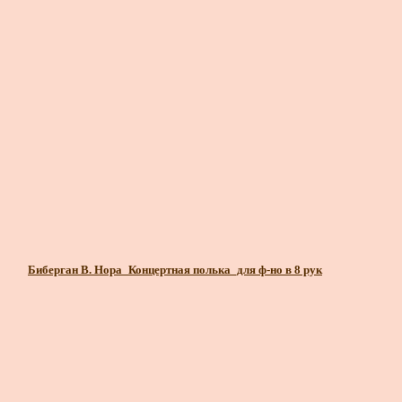
Биберган В. Нора_Концертная полька_для ф-но в 8 рук