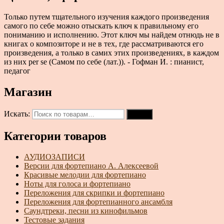
Только путем тщательного изучения каждого произведения
самого по себе можно отыскать ключ к правильному его
пониманию и исполнению. Этот ключ мы найдем отнюдь не в
книгах о композиторе и не в тех, где рассматриваются его
произведения, а только в самих этих произведениях, в каждом
из них per se (Самом по себе (лат.)). - Гофман И. : пианист,
педагог
Магазин
Искать:
Поиск
Категории товаров
АУДИОЗАПИСИ
Версии для фортепиано А. Алексеевой
Красивые мелодии для фортепиано
Ноты для голоса и фортепиано
Переложения для скрипки и фортепиано
Переложения для фортепианного ансамбля
Саундтреки, песни из кинофильмов
Тестовые задания