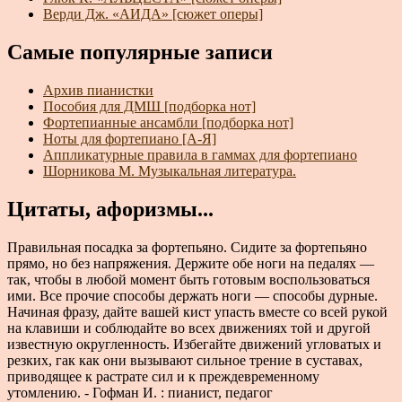
Верди Дж. «АИДА» [сюжет оперы]
Самые популярные записи
Архив пианистки
Пособия для ДМШ [подборка нот]
Фортепианные ансамбли [подборка нот]
Ноты для фортепиано [А-Я]
Аппликатурные правила в гаммах для фортепиано
Шорникова М. Музыкальная литература.
Цитаты, афоризмы...
Правильная посадка за фортепьяно. Сидите за фортепьяно
прямо, но без напряжения. Держите обе ноги на педалях —
так, чтобы в любой момент быть готовым воспользоваться
ими. Все прочие способы держать ноги — способы дурные.
Начиная фразу, дайте вашей кист упасть вместе со всей рукой
на клавиши и соблюдайте во всех движениях той и другой
известную округленность. Избегайте движений угловатых и
резких, гак как они вызывают сильное трение в суставах,
приводящее к растрате сил и к преждевременному
утомлению. - Гофман И. : пианист, педагог