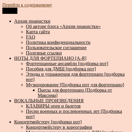
Перейти к содержимому
Меню
Архив пианистки
Всё для пианистов: ноты, книги, музыка, статьи…
Архив пианистки
Об авторе блога «Архив пианистки»
Карта сайта
FAQ
Политика конфиденциальности
Пользовательское соглашение
Полезные ссылки
НОТЫ ДЛЯ ФОРТЕПИАНО [А-Я]
Фортепианные ансамбли [подборка нот]
Пособия для ДМШ [подборка нот]
Этюды и упражнения для фортепиано [подборка
нот]
Музицирование [Подборка нот для фортепиано]
Пьесы для фортепиано [Подборка от
Максима]
ВОКАЛЬНЫЕ ПРОИЗВЕДЕНИЯ
КЛАВИРЫ опер и балетов
Песни военных и послевоенных лет [Подборка
нот]
Концертмейстеру [подборки нот]
Концертмейстеру в хореографии