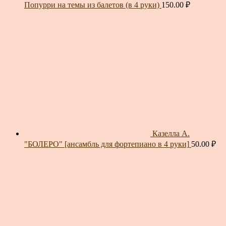
Попурри на темы из балетов (в 4 руки)
150.00
₽
Казелла А.
"БОЛЕРО" [ансамбль для фортепиано в 4 руки]
50.00
₽