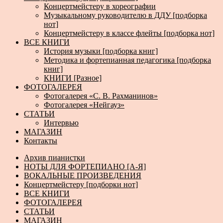
Концертмейстеру в хореографии
Музыкальному руководителю в ДДУ [подборка
нот]
Концертмейстеру в классе флейты [подборка нот]
ВСЕ КНИГИ
История музыки [подборка книг]
Методика и фортепианная педагогика [подборка
книг]
КНИГИ [Разное]
ФОТОГАЛЕРЕЯ
Фотогалерея «С. В. Рахманинов»
Фотогалерея «Нейгауз»
СТАТЬИ
Интервью
МАГАЗИН
Контакты
Архив пианистки
НОТЫ ДЛЯ ФОРТЕПИАНО [А-Я]
ВОКАЛЬНЫЕ ПРОИЗВЕДЕНИЯ
Концертмейстеру [подборки нот]
ВСЕ КНИГИ
ФОТОГАЛЕРЕЯ
СТАТЬИ
МАГАЗИН