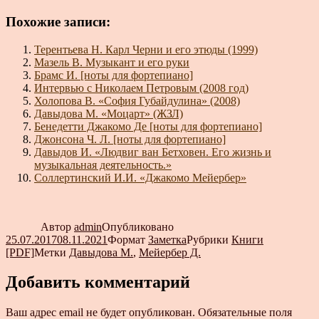
Похожие записи:
Терентьева Н. Карл Черни и его этюды (1999)
Мазель В. Музыкант и его руки
Брамс И. [ноты для фортепиано]
Интервью с Николаем Петровым (2008 год)
Холопова В. «София Губайдулина» (2008)
Давыдова М. «Моцарт» (ЖЗЛ)
Бенедетти Джакомо Де [ноты для фортепиано]
Джонсона Ч. Л. [ноты для фортепиано]
Давыдов И. «Людвиг ван Бетховен. Его жизнь и
музыкальная деятельность.»
Соллертинский И.И. «Джакомо Мейербер»
Автор
admin
Опубликовано
25.07.2017
08.11.2021
Формат
Заметка
Рубрики
Книги
[PDF]
Метки
Давыдова М.
,
Мейербер Д.
Добавить комментарий
Ваш адрес email не будет опубликован.
Обязательные поля