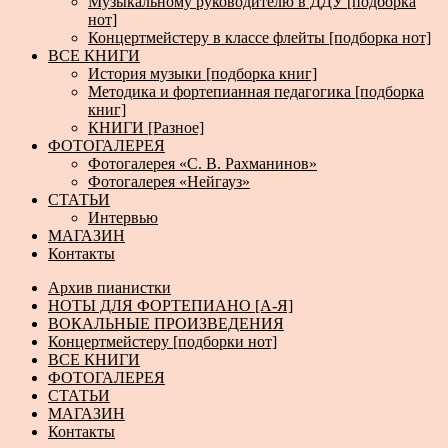
Музыкальному руководителю в ДДУ [подборка
нот]
Концертмейстеру в классе флейты [подборка нот]
ВСЕ КНИГИ
История музыки [подборка книг]
Методика и фортепианная педагогика [подборка
книг]
КНИГИ [Разное]
ФОТОГАЛЕРЕЯ
Фотогалерея «С. В. Рахманинов»
Фотогалерея «Нейгауз»
СТАТЬИ
Интервью
МАГАЗИН
Контакты
Архив пианистки
НОТЫ ДЛЯ ФОРТЕПИАНО [А-Я]
ВОКАЛЬНЫЕ ПРОИЗВЕДЕНИЯ
Концертмейстеру [подборки нот]
ВСЕ КНИГИ
ФОТОГАЛЕРЕЯ
СТАТЬИ
МАГАЗИН
Контакты