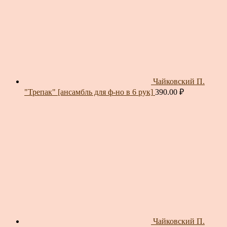
Чайковский П.
"Трепак" [ансамбль для ф-но в 6 рук]
390.00
₽
Чайковский П.