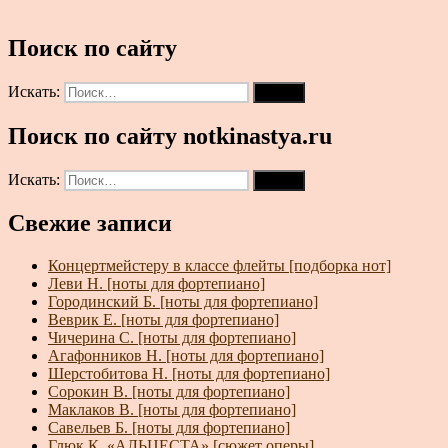
Поиск по сайту
Искать:
Поиск
Поиск по сайту notkinastya.ru
Искать:
Поиск
Свежие записи
Концертмейстеру в классе флейты [подборка нот]
Леви Н. [ноты для фортепиано]
Городинский Б. [ноты для фортепиано]
Веврик Е. [ноты для фортепиано]
Чичерина С. [ноты для фортепиано]
Агафонников Н. [ноты для фортепиано]
Шерстобитова Н. [ноты для фортепиано]
Сорокин В. [ноты для фортепиано]
Маклаков В. [ноты для фортепиано]
Савельев Б. [ноты для фортепиано]
Глюк К. «АЛЬЦЕСТА» [сюжет оперы]