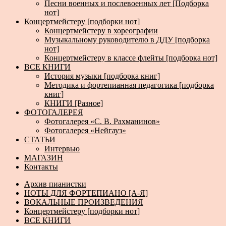
Песни военных и послевоенных лет [Подборка
нот]
Концертмейстеру [подборки нот]
Концертмейстеру в хореографии
Музыкальному руководителю в ДДУ [подборка
нот]
Концертмейстеру в классе флейты [подборка нот]
ВСЕ КНИГИ
История музыки [подборка книг]
Методика и фортепианная педагогика [подборка
книг]
КНИГИ [Разное]
ФОТОГАЛЕРЕЯ
Фотогалерея «С. В. Рахманинов»
Фотогалерея «Нейгауз»
СТАТЬИ
Интервью
МАГАЗИН
Контакты
Архив пианистки
НОТЫ ДЛЯ ФОРТЕПИАНО [А-Я]
ВОКАЛЬНЫЕ ПРОИЗВЕДЕНИЯ
Концертмейстеру [подборки нот]
ВСЕ КНИГИ