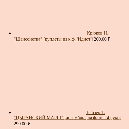
Крюков Н.
"Шансонетка" [куплеты из к.ф. 'Идиот']
200.00
₽
Райзер Т.
"ЦЫГАНСКИЙ МАРШ" [ансамбль для ф-но в 4 руки]
290.00
₽