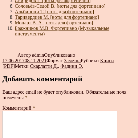
Свиридов Г. [ноты для фортепиано]
Соловьёв-Седой В. [ноты для фортепиано]
Альбинони Т. [ноты для фортепиано]
Таривердиев М. [ноты для фортепиано]
Моцарт В. А. [ноты для фортепиано]
Бражников М.В. Фортепиано (Музыкальные
инструменты)
Автор
admin
Опубликовано
17.06.2017
08.11.2021
Формат
Заметка
Рубрики
Книги
[PDF]
Метки
Скарлатти Д.
,
Фадини Э.
Добавить комментарий
Ваш адрес email не будет опубликован.
Обязательные поля
помечены
*
Комментарий
*