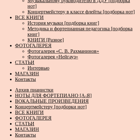
Музыкальному руководителю в ДДУ [подборка
нот]
Концертмейстеру в классе флейты [подборка нот]
ВСЕ КНИГИ
История музыки [подборка книг]
Методика и фортепианная педагогика [подборка
книг]
КНИГИ [Разное]
ФОТОГАЛЕРЕЯ
Фотогалерея «С. В. Рахманинов»
Фотогалерея «Нейгауз»
СТАТЬИ
Интервью
МАГАЗИН
Контакты
Архив пианистки
НОТЫ ДЛЯ ФОРТЕПИАНО [А-Я]
ВОКАЛЬНЫЕ ПРОИЗВЕДЕНИЯ
Концертмейстеру [подборки нот]
ВСЕ КНИГИ
ФОТОГАЛЕРЕЯ
СТАТЬИ
МАГАЗИН
Контакты