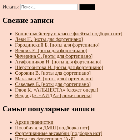
Искать:
Поиск
Свежие записи
Концертмейстеру в классе флейты [подборка нот]
Леви Н. [ноты для фортепиано]
Городинский Б. [ноты для фортепиано]
Веврик Е. [ноты для фортепиано]
Чичерина С. [ноты для фортепиано]
Агафонников Н. [ноты для фортепиано]
Шерстобитова Н. [ноты для фортепиано]
Сорокин В. [ноты для фортепиано]
Маклаков В. [ноты для фортепиано]
Савельев Б. [ноты для фортепиано]
Глюк К. «АЛЬЦЕСТА» [сюжет оперы]
Верди Дж. «АИДА» [сюжет оперы]
Самые популярные записи
Архив пианистки
Пособия для ДМШ [подборка нот]
Фортепианные ансамбли [подборка нот]
Ноты для фортепиано [А-Я]