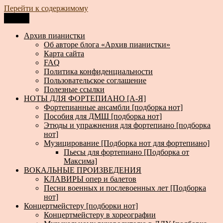
Перейти к содержимому
Меню
Архив пианистки
Всё для пианистов: ноты, книги, музыка, статьи…
Архив пианистки
Об авторе блога «Архив пианистки»
Карта сайта
FAQ
Политика конфиденциальности
Пользовательское соглашение
Полезные ссылки
НОТЫ ДЛЯ ФОРТЕПИАНО [А-Я]
Фортепианные ансамбли [подборка нот]
Пособия для ДМШ [подборка нот]
Этюды и упражнения для фортепиано [подборка
нот]
Музицирование [Подборка нот для фортепиано]
Пьесы для фортепиано [Подборка от
Максима]
ВОКАЛЬНЫЕ ПРОИЗВЕДЕНИЯ
КЛАВИРЫ опер и балетов
Песни военных и послевоенных лет [Подборка
нот]
Концертмейстеру [подборки нот]
Концертмейстеру в хореографии