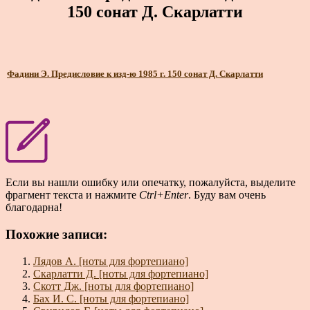
150 сонат Д. Скарлатти
Фадини Э. Предисловие к изд-ю 1985 г. 150 сонат Д. Скарлатти
Если вы нашли ошибку или опечатку, пожалуйста, выделите
фрагмент текста и нажмите
Ctrl+Enter
. Буду вам очень
благодарна!
Похожие записи:
Лядов А. [ноты для фортепиано]
Скарлатти Д. [ноты для фортепиано]
Скотт Дж. [ноты для фортепиано]
Бах И. С. [ноты для фортепиано]