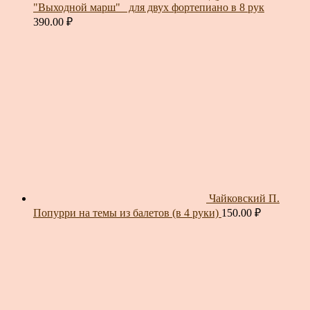
"Выходной марш"_ для двух фортепиано в 8 рук
390.00
₽
Чайковский П.
Попурри на темы из балетов (в 4 руки)
150.00
₽