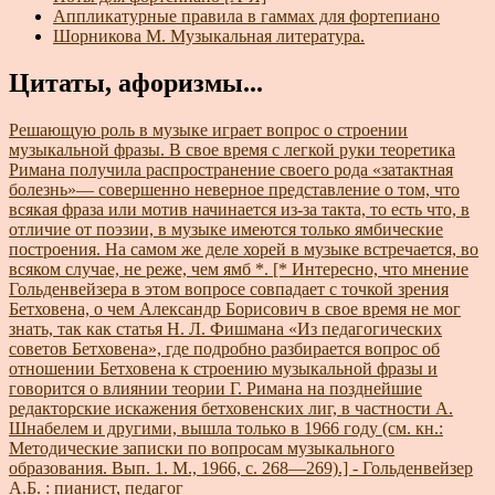
Аппликатурные правила в гаммах для фортепиано
Шорникова М. Музыкальная литература.
Цитаты, афоризмы...
Решающую роль в музыке играет вопрос о строении
музыкальной фразы. В свое время с легкой руки теоретика
Римана получила распространение своего рода «затактная
болезнь»— совершенно неверное представление о том, что
всякая фраза или мотив начинается из-за такта, то есть что, в
отличие от поэзии, в музыке имеются только ямбические
построения. На самом же деле хорей в музыке встречается, во
всяком случае, не реже, чем ямб *. [* Интересно, что мнение
Гольденвейзера в этом вопросе совпадает с точкой зрения
Бетховена, о чем Александр Борисович в свое время не мог
знать, так как статья Н. Л. Фишмана «Из педагогических
советов Бетховена», где подробно разбирается вопрос об
отношении Бетховена к строению музыкальной фразы и
говорится о влиянии теории Г. Римана на позднейшие
редакторские искажения бетховенских лиг, в частности А.
Шнабелем и другими, вышла только в 1966 году (см. кн.:
Методические записки по вопросам музыкального
образования. Вып. 1. М., 1966, с. 268—269).] - Гольденвейзер
А.Б. : пианист, педагог