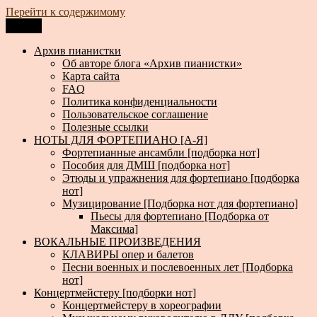
Перейти к содержимому
Меню
Архив пианистки
Всё для пианистов: ноты, книги, музыка, статьи…
Архив пианистки
Об авторе блога «Архив пианистки»
Карта сайта
FAQ
Политика конфиденциальности
Пользовательское соглашение
Полезные ссылки
НОТЫ ДЛЯ ФОРТЕПИАНО [А-Я]
Фортепианные ансамбли [подборка нот]
Пособия для ДМШ [подборка нот]
Этюды и упражнения для фортепиано [подборка
нот]
Музицирование [Подборка нот для фортепиано]
Пьесы для фортепиано [Подборка от
Максима]
ВОКАЛЬНЫЕ ПРОИЗВЕДЕНИЯ
КЛАВИРЫ опер и балетов
Песни военных и послевоенных лет [Подборка
нот]
Концертмейстеру [подборки нот]
Концертмейстеру в хореографии