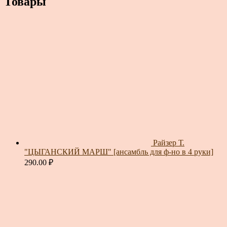
Товары
Райзер Т.
"ЦЫГАНСКИЙ МАРШ" [ансамбль для ф-но в 4 руки]
290.00
₽