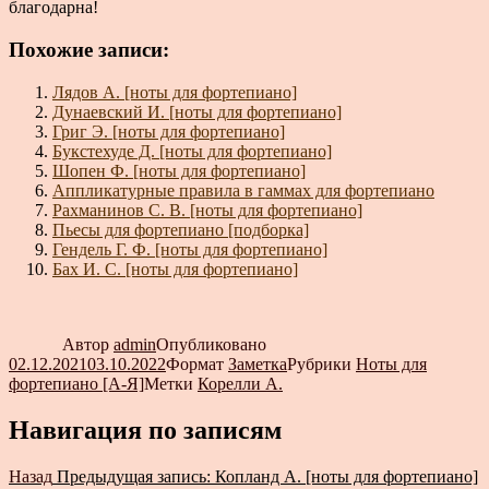
благодарна!
Похожие записи:
Лядов А. [ноты для фортепиано]
Дунаевский И. [ноты для фортепиано]
Григ Э. [ноты для фортепиано]
Букстехуде Д. [ноты для фортепиано]
Шопен Ф. [ноты для фортепиано]
Аппликатурные правила в гаммах для фортепиано
Рахманинов С. В. [ноты для фортепиано]
Пьесы для фортепиано [подборка]
Гендель Г. Ф. [ноты для фортепиано]
Бах И. С. [ноты для фортепиано]
Автор
admin
Опубликовано
02.12.2021
03.10.2022
Формат
Заметка
Рубрики
Ноты для
фортепиано [А-Я]
Метки
Корелли А.
Навигация по записям
Назад
Предыдущая запись:
Копланд А. [ноты для фортепиано]