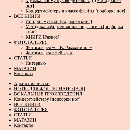
Музыкальному руководителю в ДДУ [подборка
нот]
Концертмейстеру в классе флейты [подборка нот]
ВСЕ КНИГИ
История музыки [подборка книг]
Методика и фортепианная педагогика [подборка
книг]
КНИГИ [Разное]
ФОТОГАЛЕРЕЯ
Фотогалерея «С. В. Рахманинов»
Фотогалерея «Нейгауз»
СТАТЬИ
Интервью
МАГАЗИН
Контакты
Архив пианистки
НОТЫ ДЛЯ ФОРТЕПИАНО [А-Я]
ВОКАЛЬНЫЕ ПРОИЗВЕДЕНИЯ
Концертмейстеру [подборки нот]
ВСЕ КНИГИ
ФОТОГАЛЕРЕЯ
СТАТЬИ
МАГАЗИН
Контакты