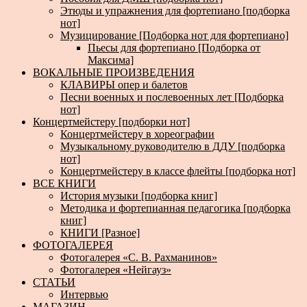
Этюды и упражнения для фортепиано [подборка
нот]
Музицирование [Подборка нот для фортепиано]
Пьесы для фортепиано [Подборка от
Максима]
ВОКАЛЬНЫЕ ПРОИЗВЕДЕНИЯ
КЛАВИРЫ опер и балетов
Песни военных и послевоенных лет [Подборка
нот]
Концертмейстеру [подборки нот]
Концертмейстеру в хореографии
Музыкальному руководителю в ДДУ [подборка
нот]
Концертмейстеру в классе флейты [подборка нот]
ВСЕ КНИГИ
История музыки [подборка книг]
Методика и фортепианная педагогика [подборка
книг]
КНИГИ [Разное]
ФОТОГАЛЕРЕЯ
Фотогалерея «С. В. Рахманинов»
Фотогалерея «Нейгауз»
СТАТЬИ
Интервью
МАГАЗИН