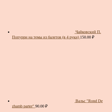
Чайковский П.
Попурри на темы из балетов (в 4 руки)
150.00
₽
Вальс "Rond De
zhamb parter"
90.00
₽