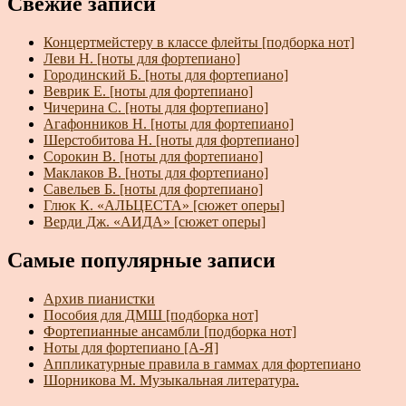
Свежие записи
Концертмейстеру в классе флейты [подборка нот]
Леви Н. [ноты для фортепиано]
Городинский Б. [ноты для фортепиано]
Веврик Е. [ноты для фортепиано]
Чичерина С. [ноты для фортепиано]
Агафонников Н. [ноты для фортепиано]
Шерстобитова Н. [ноты для фортепиано]
Сорокин В. [ноты для фортепиано]
Маклаков В. [ноты для фортепиано]
Савельев Б. [ноты для фортепиано]
Глюк К. «АЛЬЦЕСТА» [сюжет оперы]
Верди Дж. «АИДА» [сюжет оперы]
Самые популярные записи
Архив пианистки
Пособия для ДМШ [подборка нот]
Фортепианные ансамбли [подборка нот]
Ноты для фортепиано [А-Я]
Аппликатурные правила в гаммах для фортепиано
Шорникова М. Музыкальная литература.