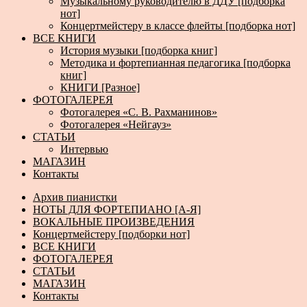
Музыкальному руководителю в ДДУ [подборка
нот]
Концертмейстеру в классе флейты [подборка нот]
ВСЕ КНИГИ
История музыки [подборка книг]
Методика и фортепианная педагогика [подборка
книг]
КНИГИ [Разное]
ФОТОГАЛЕРЕЯ
Фотогалерея «С. В. Рахманинов»
Фотогалерея «Нейгауз»
СТАТЬИ
Интервью
МАГАЗИН
Контакты
Архив пианистки
НОТЫ ДЛЯ ФОРТЕПИАНО [А-Я]
ВОКАЛЬНЫЕ ПРОИЗВЕДЕНИЯ
Концертмейстеру [подборки нот]
ВСЕ КНИГИ
ФОТОГАЛЕРЕЯ
СТАТЬИ
МАГАЗИН
Контакты