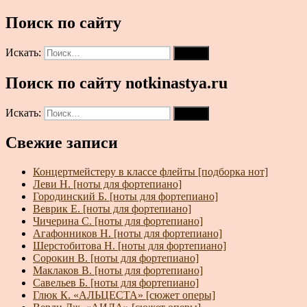
Поиск по сайту
Искать:
Поиск
Поиск по сайту notkinastya.ru
Искать:
Поиск
Свежие записи
Концертмейстеру в классе флейты [подборка нот]
Леви Н. [ноты для фортепиано]
Городинский Б. [ноты для фортепиано]
Веврик Е. [ноты для фортепиано]
Чичерина С. [ноты для фортепиано]
Агафонников Н. [ноты для фортепиано]
Шерстобитова Н. [ноты для фортепиано]
Сорокин В. [ноты для фортепиано]
Маклаков В. [ноты для фортепиано]
Савельев Б. [ноты для фортепиано]
Глюк К. «АЛЬЦЕСТА» [сюжет оперы]