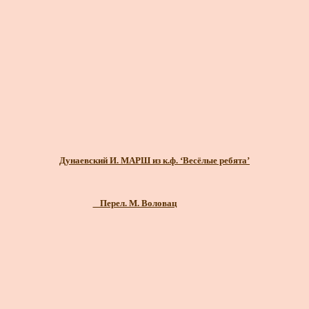
Дунаевский И. МАРШ из к.ф. ‘Весёлые ребята’
_ Перел. М. Воловац