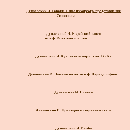
Дунаевский И. Гавайи
_Блюз из хореогр. представления
_Синкопика
Дунаевский И. Еврейский танец
_из к.ф. Искатели счастья
Дунаевский И. Кукольный марш, соч. 1926 г.
Дунаевский И. Лунный вальс из к.ф. Цирк (для ф-но)
Дунаевский И. Полька
Дунаевский И. Прелюдия в старинном стиле
Дунаевский И. Румба