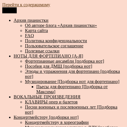
Перейти к содержимому
Меню
Архив пианистки
Всё для пианистов: ноты, книги, музыка, статьи…
Архив пианистки
Об авторе блога «Архив пианистки»
Карта сайта
FAQ
Политика конфиденциальности
Пользовательское соглашение
Полезные ссылки
НОТЫ ДЛЯ ФОРТЕПИАНО [А-Я]
Фортепианные ансамбли [подборка нот]
Пособия для ДМШ [подборка нот]
Этюды и упражнения для фортепиано [подборка
нот]
Музицирование [Подборка нот для фортепиано]
Пьесы для фортепиано [Подборка от
Максима]
ВОКАЛЬНЫЕ ПРОИЗВЕДЕНИЯ
КЛАВИРЫ опер и балетов
Песни военных и послевоенных лет [Подборка
нот]
Концертмейстеру [подборки нот]
Концертмейстеру в хореографии