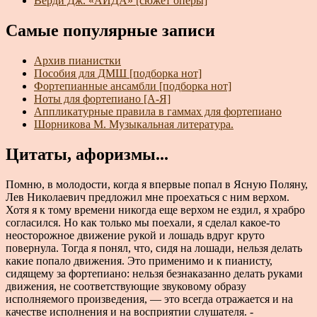
Верди Дж. «АИДА» [сюжет оперы]
Самые популярные записи
Архив пианистки
Пособия для ДМШ [подборка нот]
Фортепианные ансамбли [подборка нот]
Ноты для фортепиано [А-Я]
Аппликатурные правила в гаммах для фортепиано
Шорникова М. Музыкальная литература.
Цитаты, афоризмы...
Помню, в молодости, когда я впервые попал в Ясную Поляну,
Лев Николаевич предложил мне проехаться с ним верхом.
Хотя я к тому времени никогда еще верхом не ездил, я храбро
согласился. Но как только мы поехали, я сделал какое-то
неосторожное движение рукой и лошадь вдруг круто
повернула. Тогда я понял, что, сидя на лошади, нельзя делать
какие попало движения. Это применимо и к пианисту,
сидящему за фортепиано: нельзя безнаказанно делать руками
движения, не соответствующие звуковому образу
исполняемого произведения, — это всегда отражается и на
качестве исполнения и на восприятии слушателя. -