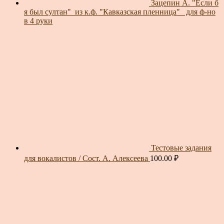
Зацепин А. "Если б
я был султан"_из к.ф. "Кавказская пленница"_ для ф-но
в 4 руки
Тестовые задания
для вокалистов / Сост. А. Алексеева
100.00
₽