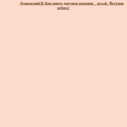
Дунаевский И. Как много девушек хороших _ из к.ф. ‘Весёлые
ребята’