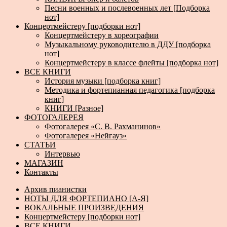
Песни военных и послевоенных лет [Подборка
нот]
Концертмейстеру [подборки нот]
Концертмейстеру в хореографии
Музыкальному руководителю в ДДУ [подборка
нот]
Концертмейстеру в классе флейты [подборка нот]
ВСЕ КНИГИ
История музыки [подборка книг]
Методика и фортепианная педагогика [подборка
книг]
КНИГИ [Разное]
ФОТОГАЛЕРЕЯ
Фотогалерея «С. В. Рахманинов»
Фотогалерея «Нейгауз»
СТАТЬИ
Интервью
МАГАЗИН
Контакты
Архив пианистки
НОТЫ ДЛЯ ФОРТЕПИАНО [А-Я]
ВОКАЛЬНЫЕ ПРОИЗВЕДЕНИЯ
Концертмейстеру [подборки нот]
ВСЕ КНИГИ