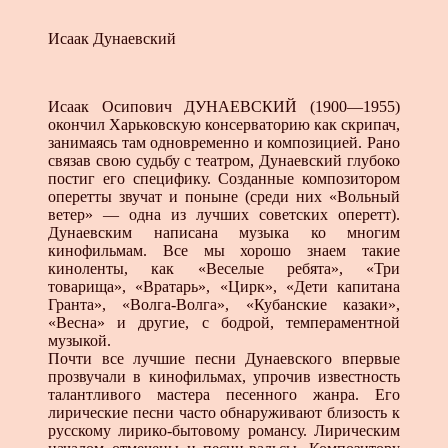
Исаак Дунаевский
Исаак Осипович ДУНАЕВСКИЙ (1900—1955)
окончил Харьковскую консерваторию как скрипач,
занимаясь там одновременно и композицией. Рано
связав свою судьбу с театром, Дунаевский глубоко
постиг его специфику. Созданные композитором
оперетты звучат и поныне (среди них «Вольный
ветер» — одна из лучших советских оперетт).
Дунаевским написана музыка ко многим
кинофильмам. Все мы хорошо знаем такие
киноленты, как «Веселые ребята», «Три
товарища», «Вратарь», «Цирк», «Дети капитана
Гранта», «Волга-Волга», «Кубанские казаки»,
«Весна» и другие, с бодрой, темпераментной
музыкой.
Почти все лучшие песни Дунаевского впервые
прозвучали в кинофильмах, упрочив известность
талантливого мастера песенного жанра. Его
лирические песни часто обнаруживают близость к
русскому лирико-бытовому романсу. Лирическим