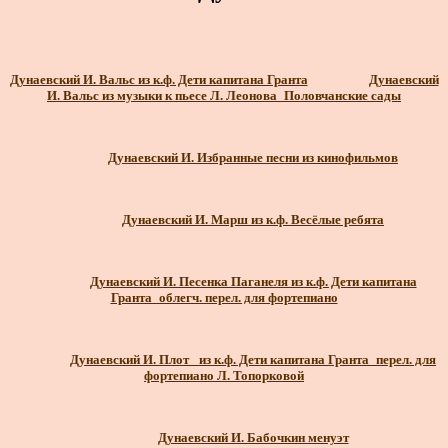
Дунаевский И. Вальс из к.ф. Дети капитана Гранта
Дунаевский
И. Вальс из музыки к пьесе Л. Леонова_Половчанские сады
Дунаевский И. Избранные песни из кинофильмов
Дунаевский И. Марш из к.ф. Весёлые ребята
Дунаевский И. Песенка Паганеля из к.ф. Дети капитана
Гранта_облегч. перел. для фортепиано
Дунаевский И. Плот_ из к.ф. Дети капитана Гранта_перел. для
фортепиано Л. Топорковой
Дунаевский И. Бабочкин менуэт