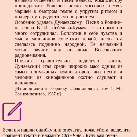
началом отмечены и песни-вальсы. Композитору
принадлежит большое число массовых песен-
маршей в быстром темпе с упругим ритмом и
подчеркнуто радостным настроением.
Особенно удалась Дунаевскому «Песня о Родине»
на слова В. И. Лебедева-Кумача, с которым он
много сотрудничал. Воплотив в себе чувства и
мысли миллионов советских людей, песня эта
сделалась подлинно народной. Ее начальный
мотив звучит как позывные Всесоюзного
радиовещания.
Прожив сравнительно недолгую жизнь,
Дунаевский стал среди широких масс одним из
самых популярных композиторов, чьи песни и
мелодии из кинофильмов охотно слушают и
исполняют.
[Из аннотации к сборнику «Золотая лира», том 1, М.:
Сов.композитор, 1987 г.]
Если вы нашли ошибку или опечатку, пожалуйста, выделите
фрагмент текста и нажмите
Ctrl+Enter
. Буду вам очень