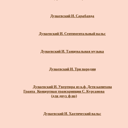
Дунаевский И. Сарабанда
Дунаевский И. Сентиментальный вальс
Дунаевский И. Танцевальная музыка
Дунаевский И. Три пародии
Дунаевский И. Увертюра из к.ф. Дети капитана
Гранта_Концертная транскрипция С. Курсанова
(для двух ф-но)
Дунаевский И. Хаотический вальс