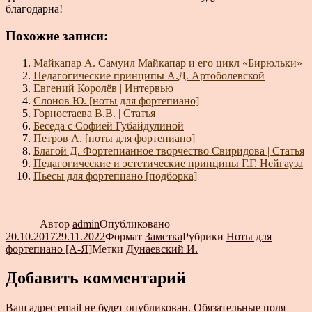
благодарна!
Похожие записи:
Майкапар А. Самуил Майкапар и его цикл «Бирюльки»
Педагогические принципы А.Д. Артоболевской
Евгений Королёв | Интервью
Слонов Ю. [ноты для фортепиано]
Горностаева В.В. | Статья
Беседа с Софией Губайдулиной
Петров А. [ноты для фортепиано]
Благой Д. Фортепианное творчество Свиридова | Статья
Педагогические и эстетические принципы Г.Г. Нейгауза
Пьесы для фортепиано [подборка]
Автор
admin
Опубликовано
20.10.2017
29.11.2022
Формат
Заметка
Рубрики
Ноты для
фортепиано [А-Я]
Метки
Дунаевский И.
Добавить комментарий
Ваш адрес email не будет опубликован.
Обязательные поля