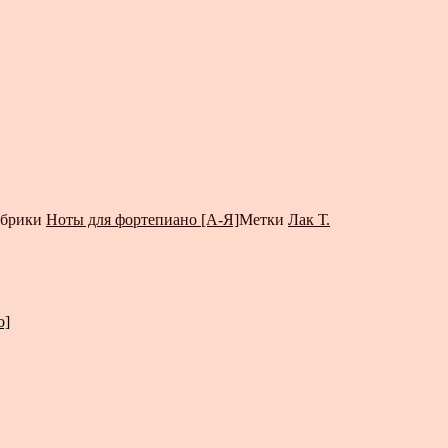
убрики
Ноты для фортепиано [А-Я]
Метки
Лак Т.
о]