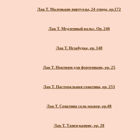
Лак Т. Маленькие виртуозы, 24 этюда, ор.172
Лак Т. Медленный вальс. Ор. 246
Лак Т. Незабудка, ор. 148
Лак Т. Ноктюрн для фортепиано, ор. 25
Лак Т. Пасторальная сонатина, ор. 253
Лак Т. Сонатина соль-мажор, ор.48
Лак Т. Танец-каприс, ор. 28