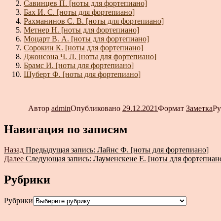
Савинцев П. [ноты для фортепиано]
Бах И. С. [ноты для фортепиано]
Рахманинов С. В. [ноты для фортепиано]
Метнер Н. [ноты для фортепиано]
Моцарт В. А. [ноты для фортепиано]
Сорокин К. [ноты для фортепиано]
Джонсона Ч. Л. [ноты для фортепиано]
Брамс И. [ноты для фортепиано]
Шуберт Ф. [ноты для фортепиано]
Автор
admin
Опубликовано
29.12.2021
Формат
Заметка
Р
Навигация по записям
Назад
Предыдущая запись:
Лайнс Ф. [ноты для фортепиано]
Далее
Следующая запись:
Лауменскене Е. [ноты для фортепиан
Рубрики
Рубрики