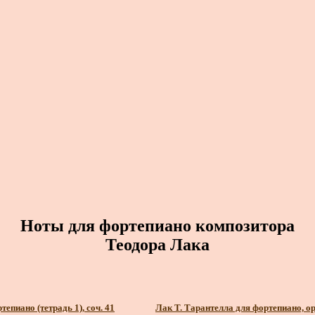
Ноты для фортепиано композитора
Теодора Лака
епиано (тетрадь 1), соч. 41
Лак Т. Тарантелла для фортепиано, ор