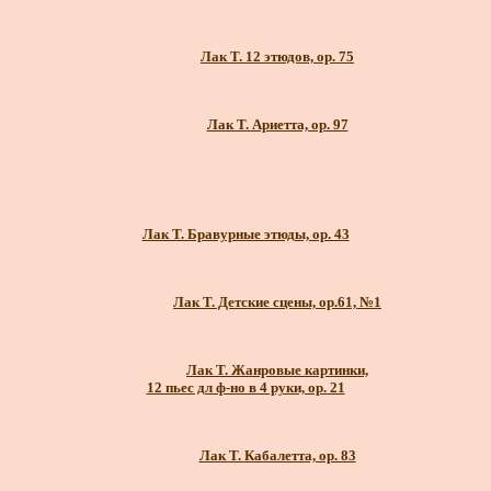
Лак Т. 12 этюдов, ор. 75
Лак Т. Ариетта, ор. 97
Лак Т. Бравурные этюды, ор. 43
Лак Т. Детские сцены, ор.61, №1
Лак Т. Жанровые картинки,
12 пьес дл ф-но в 4 руки, ор. 21
Лак Т. Кабалетта, ор. 83