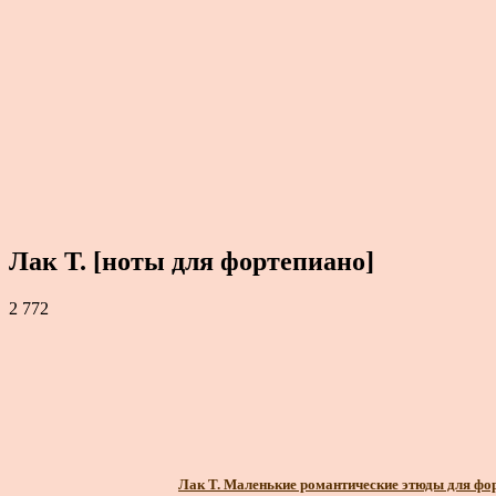
Лак Т. [ноты для фортепиано]
2 772
Лак Т. Маленькие романтические этюды для форт