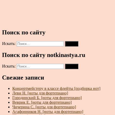
Поиск по сайту
Искать:
Поиск
Поиск по сайту notkinastya.ru
Искать:
Поиск
Свежие записи
Концертмейстеру в классе флейты [подборка нот]
Леви Н. [ноты для фортепиано]
Городинский Б. [ноты для фортепиано]
Веврик Е. [ноты для фортепиано]
Чичерина С. [ноты для фортепиано]
Агафонников Н. [ноты для фортепиано]