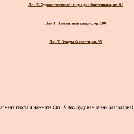
Лак Т. Художественные этюды для фортепиано, ор. 91
Лак Т. Элегантный каприс, ор. 180
Лак Т. Этюды беглости, ор. 95
рагмент текста и нажмите
Ctrl+Enter
. Буду вам очень благодарна!