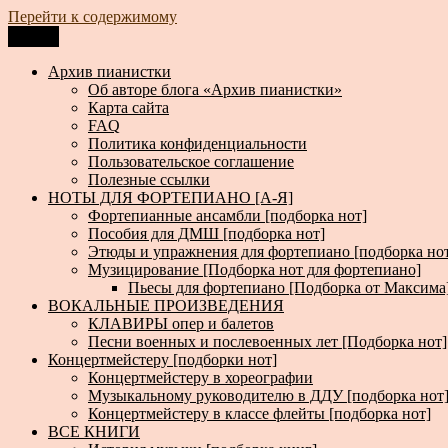
Перейти к содержимому
Меню
Архив пианистки
Всё для пианистов: ноты, книги, музыка, статьи…
Архив пианистки
Об авторе блога «Архив пианистки»
Карта сайта
FAQ
Политика конфиденциальности
Пользовательское соглашение
Полезные ссылки
НОТЫ ДЛЯ ФОРТЕПИАНО [А-Я]
Фортепианные ансамбли [подборка нот]
Пособия для ДМШ [подборка нот]
Этюды и упражнения для фортепиано [подборка но
Музицирование [Подборка нот для фортепиано]
Пьесы для фортепиано [Подборка от Максима
ВОКАЛЬНЫЕ ПРОИЗВЕДЕНИЯ
КЛАВИРЫ опер и балетов
Песни военных и послевоенных лет [Подборка нот]
Концертмейстеру [подборки нот]
Концертмейстеру в хореографии
Музыкальному руководителю в ДДУ [подборка нот
Концертмейстеру в классе флейты [подборка нот]
ВСЕ КНИГИ