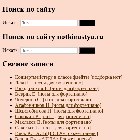
Поиск по сайту
Искать:
Поиск
Поиск по сайту notkinastya.ru
Искать:
Поиск
Свежие записи
Концертмейстеру в классе флейты [подборка нот]
Леви Н. [ноты для фортепиано]
Городинский Б. [ноты для фортепиано]
Веврик Е. [ноты для фортепиано]
Чичерина С. [ноты для фортепиано]
Агафонников Н. [ноты для фортепиано]
Шерстобитова Н. [ноты для фортепиано]
Сорокин В. [ноты для фортепиано]
Маклаков В. [ноты для фортепиано]
Савельев Б. [ноты для фортепиано]
Глюк К. «АЛЬЦЕСТА» [сюжет оперы]
Верди Дж. «АИДА» [сюжет оперы]