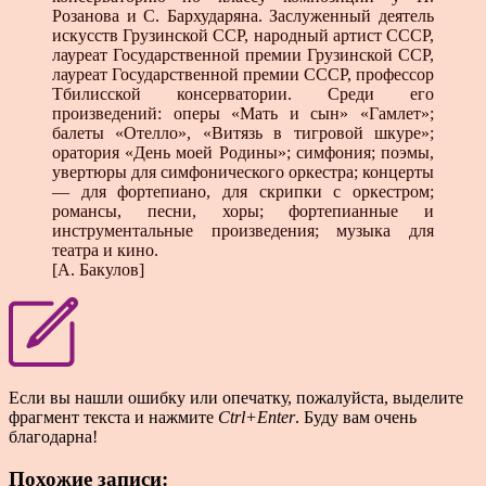
Розанова и С. Бархударяна. Заслуженный деятель
искусств Грузинской ССР, народный артист СССР,
лауреат Государст­венной премии Грузинской ССР,
лауреат Государственной премии СССР, профессор
Тбилисской консерватории. Среди его
произведений: оперы «Мать и сын» «Гамлет»;
балеты «Отелло», «Витязь в тигровой шкуре»;
оратория «День моей Родины»; симфония; поэмы,
увертюры для симфонического оркестра; концерты
— для фортепиано, для скрипки с оркест­ром;
романсы, песни, хоры; фортепианные и
инструментальные произведения; музыка для
театра и кино.
[А. Бакулов]
Если вы нашли ошибку или опечатку, пожалуйста, выделите
фрагмент текста и нажмите
Ctrl+Enter
. Буду вам очень
благодарна!
Похожие записи: