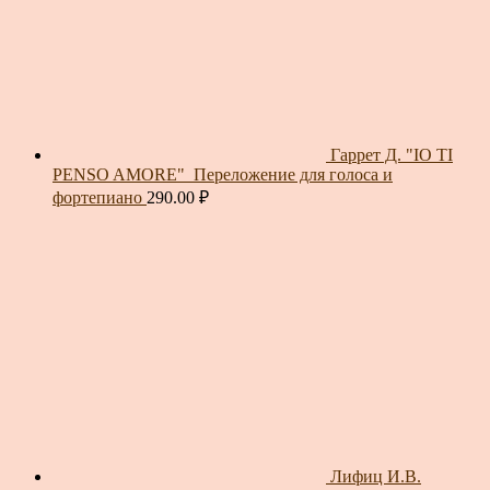
Гаррет Д. "IO TI
PENSO AMORE"_Переложение для голоса и
фортепиано
290.00
₽
Лифиц И.В.