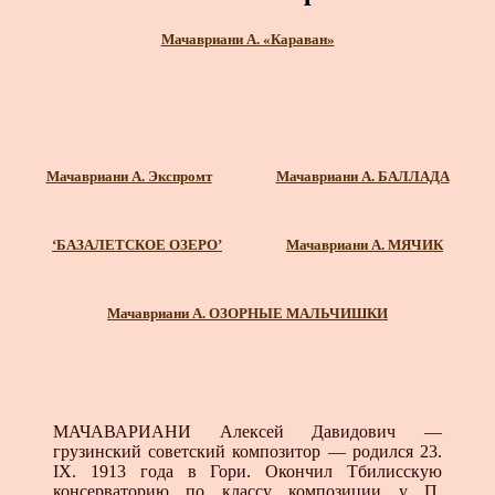
Мачавриани А. «Караван»
Мачавриани А. Экспромт
Мачавриани А. БАЛЛАДА
‘БАЗАЛЕТСКОЕ ОЗЕРО’
Мачавриани А. МЯЧИК
Мачавриани А. ОЗОРНЫЕ МАЛЬЧИШКИ
МАЧАВАРИАНИ Алексей Давидович —
грузинский со­ветский композитор — родился 23.
IX. 1913 года в Гори. Окончил Тбилисскую
консерваторию по классу композиции у П.