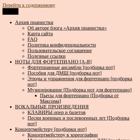
Перейти к содержимому
Меню
Архив пианистки
Всё для пианистов: ноты, книги, музыка, статьи…
Архив пианистки
Об авторе блога «Архив пианистки»
Карта сайта
FAQ
Политика конфиденциальности
Пользовательское соглашение
Полезные ссылки
НОТЫ ДЛЯ ФОРТЕПИАНО [А-Я]
Фортепианные ансамбли [подборка нот]
Пособия для ДМШ [подборка нот]
Этюды и упражнения для фортепиано [подборка
нот]
Музицирование [Подборка нот для фортепиано]
Пьесы для фортепиано [Подборка от
Максима]
ВОКАЛЬНЫЕ ПРОИЗВЕДЕНИЯ
КЛАВИРЫ опер и балетов
Песни военных и послевоенных лет [Подборка
нот]
Концертмейстеру [подборки нот]
Концертмейстеру в хореографии