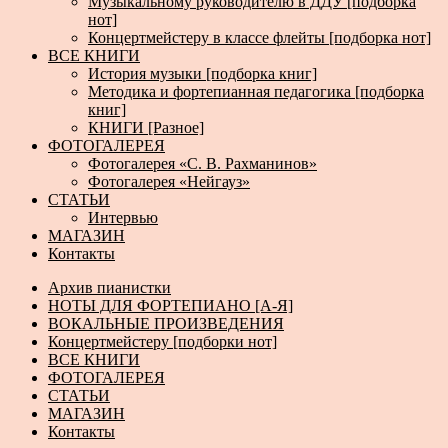
Музыкальному руководителю в ДДУ [подборка
нот]
Концертмейстеру в классе флейты [подборка нот]
ВСЕ КНИГИ
История музыки [подборка книг]
Методика и фортепианная педагогика [подборка
книг]
КНИГИ [Разное]
ФОТОГАЛЕРЕЯ
Фотогалерея «С. В. Рахманинов»
Фотогалерея «Нейгауз»
СТАТЬИ
Интервью
МАГАЗИН
Контакты
Архив пианистки
НОТЫ ДЛЯ ФОРТЕПИАНО [А-Я]
ВОКАЛЬНЫЕ ПРОИЗВЕДЕНИЯ
Концертмейстеру [подборки нот]
ВСЕ КНИГИ
ФОТОГАЛЕРЕЯ
СТАТЬИ
МАГАЗИН
Контакты