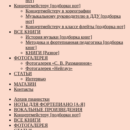
нот]
Концертмейстеру [подборки нот]
Концертмейстеру в хореографии
Музыкальному руководителю в ДДУ [подборка
нот]
Концертмейстеру в классе флейты [подборка нот]
ВСЕ КНИГИ
История музыки [подборка книг]
Методика и фортепианная педагогика [подборка
книг]
КНИГИ [Разное]
ФОТОГАЛЕРЕЯ
Фотогалерея «С. В. Рахманинов»
Фотогалерея «Нейгауз»
СТАТЬИ
Интервью
МАГАЗИН
Контакты
Архив пианистки
НОТЫ ДЛЯ ФОРТЕПИАНО [А-Я]
ВОКАЛЬНЫЕ ПРОИЗВЕДЕНИЯ
Концертмейстеру [подборки нот]
ВСЕ КНИГИ
ФОТОГАЛЕРЕЯ