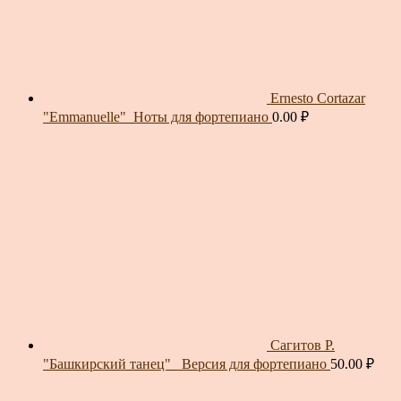
Ernesto Cortazar
"Emmanuelle"_Ноты для фортепиано
0.00
₽
Сагитов Р.
"Башкирский танец"_ Версия для фортепиано
50.00
₽