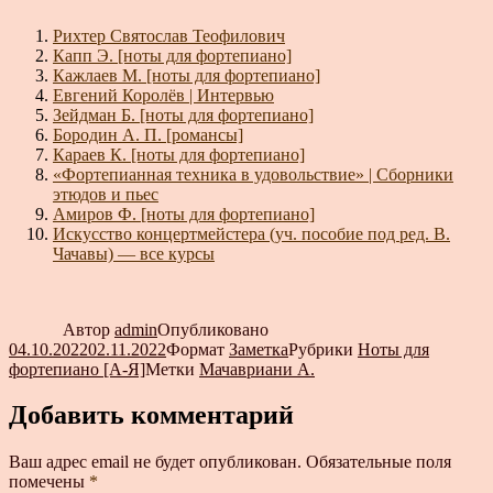
Рихтер Святослав Теофилович
Капп Э. [ноты для фортепиано]
Кажлаев М. [ноты для фортепиано]
Евгений Королёв | Интервью
Зейдман Б. [ноты для фортепиано]
Бородин А. П. [романсы]
Караев К. [ноты для фортепиано]
«Фортепианная техника в удовольствие» | Сборники
этюдов и пьес
Амиров Ф. [ноты для фортепиано]
Искусство концертмейстера (уч. пособие под ред. В.
Чачавы) — все курсы
Автор
admin
Опубликовано
04.10.2022
02.11.2022
Формат
Заметка
Рубрики
Ноты для
фортепиано [А-Я]
Метки
Мачавриани А.
Добавить комментарий
Ваш адрес email не будет опубликован.
Обязательные поля
помечены
*