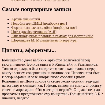
Самые популярные записи
Архив пианистки
Пособия для ДМШ [подборка нот]
Фортепианные ансамбли [подборка нот]
Ноты для фортепиано [А-Я]
Аппликатурные правила в гаммах для фортепиано
Шорникова М. Музыкальная литература.
Цитаты, афоризмы...
Большинство даже великих .артистов волнуется перед
выступлением. Волновались и Рубинштейн, и Рахманинов.
Только однажды я был свидетелем того, как человек перед
выступлением совершенно не волновался. Человек этот был
Иосиф Гофман. В зале Дворянского собрания (ныне
Колонный зал Дома союзов) я стоял около лесенки, ведущей
на эстраду, и слышал, как Гофман, выходя на сцену, спросил у
своего импресарио: «Что я сегодня играю?» Он даже не знал
программы предстоящего ему концерта! - Гольденвейзер А.Б. :
пианист, педагог