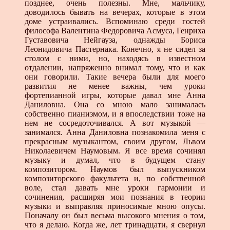
позднее, очень полезны. Мне, мальчику,
доводилось бывать на вечерах, которые в этом
доме устраивались. Вспоминаю среди гостей
философа Валентина Федоровича Асмуса, Генриха
Густавовича Нейгауза, однажды Бориса
Леонидовича Пастернака. Конечно, я не сидел за
столом с ними, но, находясь в известном
отдалении, напряженно внимал тому, что и как
они говорили. Такие вечера были для моего
развития не менее важны, чем уроки
фортепианной игры, которые давал мне Анна
Даниловна. Она со мною мало занималась
собственно пианизмом, и я впоследствии тоже на
нем не сосредоточивался. А вот музыкой —
занимался. Анна Даниловна познакомила меня с
прекрасным музыкантом, своим другом, Львом
Николаевичем Наумовым. Я все время сочинял
музыку и думал, что в будущем стану
композитором. Наумов был выпускником
композиторского факультета и, по собственной
воле, стал давать мне уроки гармонии и
сочинения, расширяя мои познания в теории
музыки и выправляя приносимые мною опусы.
Поначалу он был весьма высокого мнения о том,
что я делаю. Когда же, лет тринадцати, я свернул