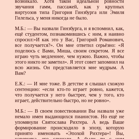
возникало. Хотя такой идеальной ровности
звучания гамм, пассажей, как у крупных
виртуозов типа Григория Гинзбурга или Эмиля
Гилельса, у меня никогда не было.
М.Б.: — Вы назвали Гинзбурга, и я вспомнил, как,
ещё студентом, познакомившись с ним, я наивно
спросил:»И как это у Вас, Григорий Романович,
все получается?». Он мне ответил серьёзно: «Я
поделюсь с Вами, Миша, своим секретом. Я все
играю чуть медленнее, чем нужно. Важно, чтобы
этого никто не заметил». Я этот совет запомнил на
всю жизнь. Он представляется мне мудрым. А
Вам?
Е.К.: — И мне тоже. В детстве я слышал схожую
сентенцию: «если кто-то играет ровно, кажется,
что получается у него быстрее, чем у того, кто
играет, действительно быстро, но не ровно».
М.Б.: — В своем повествовании Вы назвали уже
немало имен выдающихся пианистов. Но ещё не
упомянули Святослава Рихтера. А ведь Ваше
формирование происходило в эпоху, которую
принято именовать «Эпохой Рихтера»! Вы,
наверняка, его слушали. А были ли с ним