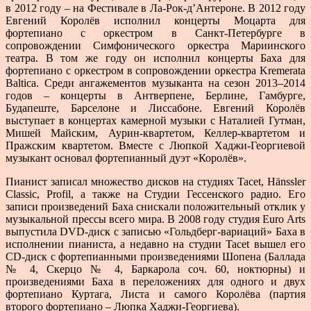
в 2012 году – на Фестивале в Ла-Рок-д’Антероне. В 2012 году
Евгений Королёв исполнил концерты Моцарта для
фортепиано с оркестром в Санкт-Петербурге в
сопровождении Симфонического оркестра Мариинского
театра. В том же году он исполнил концерты Баха для
фортепиано с оркестром в сопровождении оркестра Kremerata
Baltica. Среди ангажементов музыканта на сезон 2013–2014
годов – концерты в Антверпене, Берлине, Гамбурге,
Будапеште, Барселоне и Лиссабоне. Евгений Королёв
выступает в концертах камерной музыки с Наталией Гутман,
Мишей Майским, Аурин-квартетом, Келлер-квартетом и
Пражским квартетом. Вместе с Люпкой Хаджи-Георгиевой
музыкант основал фортепианный дуэт «Королёв».
Пианист записал множество дисков на студиях Tacet, Hänssler
Classic, Profil, а также на Студии Гессенского радио. Его
записи произведений Баха снискали положительный отклик у
музыкальной прессы всего мира. В 2008 году студия Euro Arts
выпустила DVD-диск с записью «Гольдберг-вариаций» Баха в
исполнении пианиста, а недавно на студии Tacet вышел его
CD-диск с фортепианными произведениями Шопена (Баллада
№ 4, Скерцо № 4, Баркарола соч. 60, ноктюрны) и
произведениями Баха в переложениях для одного и двух
фортепиано Куртага, Листа и самого Королёва (партия
второго фортепиано – Люпка Хаджи-Георгиева).