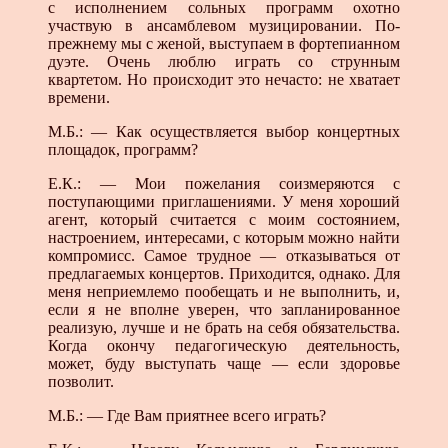
с исполнением сольных программ охотно
участвую в ансамблевом музицировании. По-
прежнему мы с женой, выступаем в фортепианном
дуэте. Очень люблю играть со струнным
квартетом. Но происходит это нечасто: не хватает
времени.
М.Б.: — Как осуществляется выбор концертных
площадок, программ?
Е.К.: — Мои пожелания соизмеряются с
поступающими приглашениями. У меня хороший
агент, который считается с моим состоянием,
настроением, интересами, с которым можно найти
компромисс. Самое трудное — отказываться от
предлагаемых концертов. Приходится, однако. Для
меня неприемлемо пообещать и не выполнить, и,
если я не вполне уверен, что запланированное
реализую, лучше и не брать на себя обязательства.
Когда окончу педагогическую деятельность,
может, буду выступать чаще — если здоровье
позволит.
М.Б.: — Где Вам приятнее всего играть?