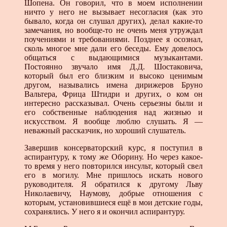
Шопена. Он говорил, что в моем исполнении
ничто у него не вызывает несогласия (как это
бывало, когда он слушал других), делал какие-то
замечания, но вообще-то не очень меня утруждал
поучениями и требованиями. Позднее я осознал,
сколь многое мне дали его беседы. Ему довелось
общаться с выдающимися музыкантами.
Постоянно звучало имя Д.Д. Шостаковича,
который был его близким и высоко ценимым
другом, назывались имена дирижеров Бруно
Вальтера, Фрица Штидри и других, о ком он
интересно рассказывал. Очень серьезны были и
его собственные наблюдения над жизнью и
искусством. Я вообще люблю слушать. Я —
неважный рассказчик, но хороший слушатель.
Завершив консерваторский курс, я поступил в
аспирантуру, к тому же Оборину. Но через какое-
то время у него повторился инсульт, который свел
его в могилу. Мне пришлось искать нового
руководителя. Я обратился к другому Льву
Николаевичу, Наумову, добрые отношения с
которым, установившиеся ещё в мои детские годы,
сохранялись. У него я и окончил аспирантуру.