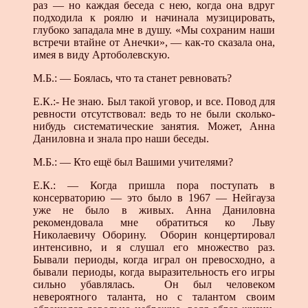
раз — но каждая беседа с нею, когда она вдруг
подходила к роялю и начинала музицировать,
глубоко западала мне в душу. «Мы сохраним наши
встречи втайне от Анечки», — как-то сказала она,
имея в виду Артоболевскую.
М.Б.: — Боялась, что та станет ревновать?
Е.К.:- Не знаю. Был такой уговор, и все. Повод для
ревности отсутствовал: ведь то не были сколько-
нибудь систематические занятия. Может, Анна
Даниловна и знала про наши беседы.
М.Б.: — Кто ещё был Вашими учителями?
Е.К.: — Когда пришла пора поступать в
консерваторию — это было в 1967 — Нейгауза
уже не было в живых. Анна Даниловна
рекомендовала мне обратиться ко Льву
Николаевичу Оборину. Оборин концертировал
интенсивно, и я слушал его множество раз.
Бывали периоды, когда играл он превосходно, а
бывали периоды, когда выразительность его игры
сильно убавлялась. Он был человеком
невероятного таланта, но с талантом своим