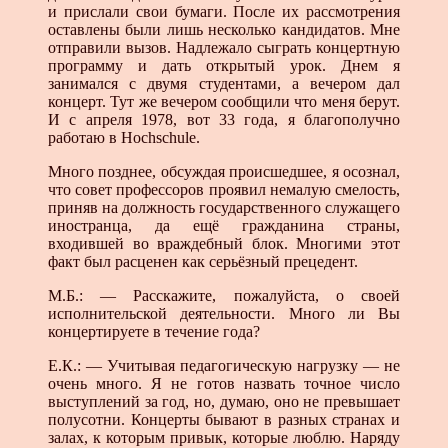
и прислали свои бумаги. После их рассмотрения
оставлены были лишь несколько кандидатов. Мне
отправили вызов. Надлежало сыграть концертную
программу и дать открытый урок. Днем я
занимался с двумя студентами, а вечером дал
концерт. Тут же вечером сообщили что меня берут.
И с апреля 1978, вот 33 года, я благополучно
работаю в Hochschule.
Много позднее, обсуждая происшедшее, я осознал,
что совет профессоров проявил немалую смелость,
приняв на должность государственного служащего
иностранца, да ещё гражданина страны,
входившей во враждебный блок. Многими этот
факт был расценен как серьёзный прецедент.
М.Б.: — Расскажите, пожалуйста, о своей
исполнительской деятельности. Много ли Вы
концертируете в течение года?
Е.К.: — Учитывая педагогическую нагрузку — не
очень много. Я не готов назвать точное число
выступлений за год, но, думаю, оно не превышает
полусотни. Концерты бывают в разных странах и
залах, к которым привык, которые люблю. Наряду