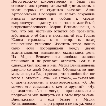
Петроградскую консерваторию и была там
оставлена для преподавательской деятельности, в
числе первых её студенток оказалась Анна
Артоболевская. Последняя не только сохранила
навсегда почтение и любовь к своему
выдающемуся педагогу, но и, зная о житейской
неприспособленности Марии Вениаминовны, о
том, что она частенько остается без провианта,
заботилась о её быте и посылала ей еду. Гордая
Юдина сердилась, могла отправить назад
принесенное угощение. Избежать этого можно
было, если посредниками между двумя
замечательными женщинами оказывались дети.
Их Мария Вениаминовна любила, ласково
принимала и не решалась огорчить. Вот и я
однажды был послан к ней. Мария Вениаминовна
радушно со мной беседовала. Обращаясь ко мне,
мальчишке, на Вы, спросила, что я люблю больше
всего. Я ответил «Баха». «И я тоже», — сказал она
с удовлетворением и поинтересовалась: «А Вы
можете его совмещать с кем-то другим?». «Ну,
приходится». «А я не могу», — призналась она и
предложила мне поиграть ей. Потом играла сама.
Впоследствии я ещё бывал у Марии
Вениаминовны — не регулярно и не так уж много