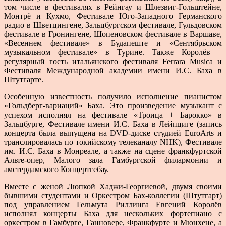
том числе в фестивалях в Рейнгау и Шлезвиг-Гольштейне,
Монтрё и Кухмо, Фестивале Юго-Западного Германского
радио в Шветцингене, Зальцбургском фестивале, Гульдовском
фестивале в Гронингене, Шопеновском фестивале в Варшаве,
«Весеннем фестивале» в Будапеште и «Сентябрьском
музыкальном фестивале» в Турине. Также Королёв –
регулярный гость итальянского фестиваля Ferrara Musica и
Фестиваля Международной академии имени И.С. Баха в
Штутгарте.
Особенную известность получило исполнение пианистом
«Гольдберг-вариаций» Баха. Это произведение музыкант с
успехом исполнял на фестивале «Троица + Барокко» в
Зальцбурге, Фестивале имени И.С. Баха в Лейпциге (запись
концерта была выпущена на DVD-диске студией EuroArts и
транслировалась по токийскому телеканалу NHK), Фестивале
им. И.С. Баха в Монреале, а также на сцене франкфуртской
Альте-опер, Малого зала Гамбургской филармонии и
амстердамского Концертгебау.
Вместе с женой Люпкой Хаджи-Георгиевой, двумя своими
бывшими студентами и Оркестром Бах-коллегии (Штутгарт)
под управлением Гельмута Риллинга Евгений Королёв
исполнял концерты Баха для нескольких фортепиано с
оркестром в Гамбурге, Ганновере, Франкфурте и Мюнхене, а