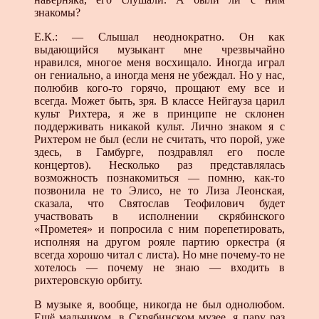
знакомы?
Е.К.: — Слышал неоднократно. Он как
выдающийся музыкант мне чрезвычайно
нравился, многое меня восхищало. Иногда играл
он гениально, а иногда меня не убеждал. Но у нас,
полюбив кого-то горячо, прощают ему все и
всегда. Может быть, зря. В классе Нейгауза царил
культ Рихтера, я же в принципе не склонен
поддерживать никакой культ. Лично знаком я с
Рихтером не был (если не считать, что порой, уже
здесь, в Гамбурге, поздравлял его после
концертов). Несколько раз представлялась
возможность познакомиться — помню, как-то
позвонила не то Элисо, не то Лиза Леонская,
сказала, что Святослав Теофилович будет
участвовать в исполнении скрябинского
«Прометея» и попросила с ним порепетировать,
исполняя на другом рояле партию оркестра (я
всегда хорошо читал с листа). Но мне почему-то не
хотелось — почему не знаю — входить в
рихтеровскую орбиту.
В музыке я, вообще, никогда не был однолюбом.
Ещё мальчиком, в Скрябинском музее, я пару раз