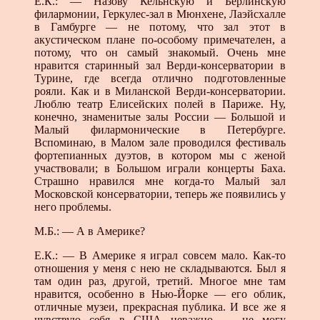
Е.К.: — Назову Кельнскую и Берлинскую
филармонии, Геркулес-зал в Мюнхене, Лаэйсхалле
в Гамбурге — не потому, что зал этот в
акустическом плане по-особому примечателен, а
потому, что он самый знакомый. Очень мне
нравится старинный зал Верди-консерватории в
Турине, где всегда отлично подготовленные
рояли. Как и в Миланской Верди-консерватории.
Люблю театр Елисейских полей в Париже. Ну,
конечно, знаменитые залы России — Большой и
Малый филармонические в Петербурге.
Вспоминаю, в Малом зале проводился фестиваль
фортепианных дуэтов, в котором мы с женой
участвовали; в Большом играли концерты Баха.
Страшно нравился мне когда-то Малый зал
Московской консерватории, теперь же появились у
него проблемы.
М.Б.: — А в Америке?
Е.К.: — В Америке я играл совсем мало. Как-то
отношения у меня с нею не складываются. Был я
там один раз, другой, третий. Многое мне там
нравится, особенно в Нью-Йорке — его облик,
отличные музеи, прекрасная публика. И все же я
чувствую себя в США неважно — не могу