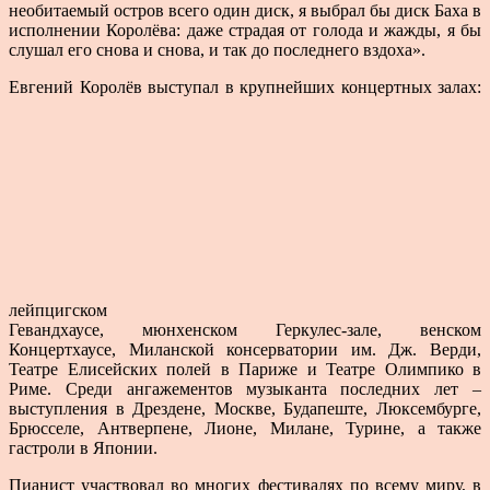
необитаемый остров всего один диск, я выбрал бы диск Баха в
исполнении Королёва: даже страдая от голода и жажды, я бы
слушал его снова и снова, и так до последнего вздоха».
Евгений Королёв выступал в крупнейших концертных залах:
лейпцигском
Гевандхаусе, мюнхенском Геркулес-зале, венском
Концертхаусе, Миланской консерватории им. Дж. Верди,
Театре Елисейских полей в Париже и Театре Олимпико в
Риме. Среди ангажементов музыканта последних лет –
выступления в Дрездене, Москве, Будапеште, Люксембурге,
Брюсселе, Антверпене, Лионе, Милане, Турине, а также
гастроли в Японии.
Пианист участвовал во многих фестивалях по всему миру, в