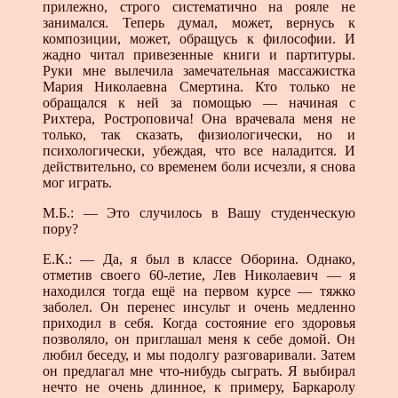
прилежно, строго систематично на рояле не
занимался. Теперь думал, может, вернусь к
композиции, может, обращусь к философии. И
жадно читал привезенные книги и партитуры.
Руки мне вылечила замечательная массажистка
Мария Николаевна Смертина. Кто только не
обращался к ней за помощью — начиная с
Рихтера, Ростроповича! Она врачевала меня не
только, так сказать, физиологически, но и
психологически, убеждая, что все наладится. И
действительно, со временем боли исчезли, я снова
мог играть.
М.Б.: — Это случилось в Вашу студенческую
пору?
Е.К.: — Да, я был в классе Оборина. Однако,
отметив своего 60-летие, Лев Николаевич — я
находился тогда ещё на первом курсе — тяжко
заболел. Он перенес инсульт и очень медленно
приходил в себя. Когда состояние его здоровья
позволяло, он приглашал меня к себе домой. Он
любил беседу, и мы подолгу разговаривали. Затем
он предлагал мне что-нибудь сыграть. Я выбирал
нечто не очень длинное, к примеру, Баркаролу