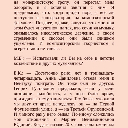
на модернистскую тропу, он перестал меня
одобрять, и я оставил занятия с ним. Я
предполагал, что, когда придет пора, я все же
поступлю в консерваторию на композиторский
факультет. Позднее, однако, ощутил, что мне при
этом будет «неуютно»: на тех, кто сочинял музыку,
оказывалось идеологическое давление, в своем
стремлении к свободе они были слишком
ущемлены. И композиторским творчеством я
всерьез так и не занялся.
М.Б.: — Испытывали ли Вы на себе в детстве
воздействие и других музыкантов?
Е.К.: — Достаточно рано, лет в тринадцать-
четырнадцать, Анна Даниловна отвела меня к
Нейгаузу поиграть. Он тоже был её другом.
Генрих Густавович предложил, если у меня
возникнет надобность, а у него будет время,
приходить к нему заниматься. Тем более, что жили
мы друг от друга неподалеку: он — на Первой
Фрунзенской улице, я — на Третьей Фрунзенской.
И я много раз у него бывал. По-иному сложились
мои отношения с Марией Вениаминовной
Юдиной. Когда в начале 20-х годов она окончила