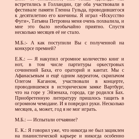
встретились в Голландии, где оба участвовали в
фестивале памяти Гленна Гульда, проводившегося
к десятилетию его кончины. Я играл «Искусство
Фуги», Татьяна Петровна меня очень похвалила, и
мне это было необычайно приятно. Спустя
несколько месяцев её не стало.
М.Б.:- А как поступили Вы с полученной на
конкурсе премией?
Е.К.: — Я накупил огромное количество книг и
нот, в том числе партитуры оркестровых
сочинений Баха, его ораторий и кантат. Мы с
Афанасьевым и ещё одним лауреатом, скрипачом
Олегом Каганом, участвовали в концерте,
проводившемся в историческом замке Вартбург,
что на горе у Эйзенаха, города, где родился Бах.
Приобретенную литературу пришлось тащить в
огромном чемодане. И я повредил руки. Несколько
месяцев, а, может, год я не мог играть.
М.Б.: — Испытали отчаяние?
Е. К.: Я говорил уже, что никогда не был зациклен
на пианистической карьере и никогда особенно