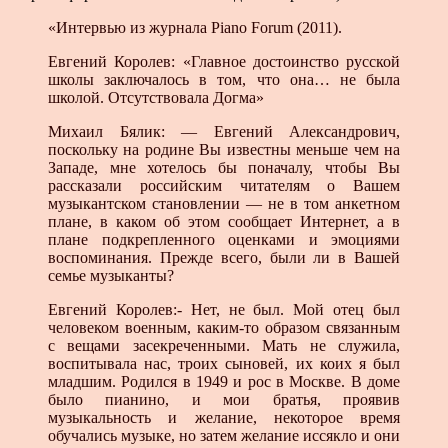
«Интервью из журнала Piano Forum (2011).
Евгений Королев: «Главное достоинство русской
школы заключалось в том, что она… не была
школой. Отсутствовала Догма»
Михаил Бялик: — Евгений Александрович,
поскольку на родине Вы известны меньше чем на
Западе, мне хотелось бы поначалу, чтобы Вы
рассказали российским читателям о Вашем
музыкантском становлении — не в том анкетном
плане, в каком об этом сообщает Интернет, а в
плане подкрепленного оценками и эмоциями
воспоминания. Прежде всего, были ли в Вашей
семье музыканты?
Евгений Королев:- Нет, не был. Мой отец был
человеком военным, каким-то образом связанным
с вещами засекреченными. Мать не служила,
воспитывала нас, троих сыновей, их коих я был
младшим. Родился в 1949 и рос в Москве. В доме
было пианино, и мои братья, проявив
музыкальность и желание, некоторое время
обучались музыке, но затем желание иссякло и они