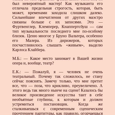
был невероятный мастер! Как музыканта его
отличала предельная строгость, которая, быть
может, временами заходила слишком далеко.
Сильнейшие впечатления от других маэстро
связаны больше с их записями. Это —
Фуртвенглер, Клемперер, Кнаппертсбуш — сам
тип музыкальности последнего мне по-особому
близок. Ценю многое у Бруно Вальтера, особенно
его Малера. Из дирижеров, которых
посчастливилось слышать «живьем», выделю
Карлоса Клайбера.
М.Б.: — Какое место занимает в Вашей жизни
опера и, вообще, театр?
Е.К.: — Пожалуй, я — человек не очень
театральный. Почему так сложилось, не стану
сейчас пояснять. Замечу только, что мне претит
все, что — поза, что крикливо, преувеличено. А
этого ведь так много нынче на сцене! Казалось бы
великое произведение искусства таит в себе
необъятные глубины, к которым и должен
устремиться постановщик. Когда же
сталкиваешься с современным сценическим
прочтением партитуры, как правило, огорчаешься