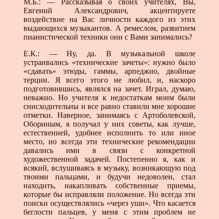
М.Б.: — Рассказывая о своих учителях, Вы,
Евгений Александрович, акцентируете
воздействие на Вас личности каждого из этих
выдающихся музыкантов. А ремеслом, развитием
пианистической техники они с Вами занимались?
Е.К.: — Ну, да. В музыкальной школе
устраивались «технические зачеты»: нужно было
«сдавать» этюды, гаммы, арпеджио, двойные
терции. Я всего этого не любил, и, наскоро
подготовившись, являлся на зачет. Играл, думаю,
неважно. Но учителя к недостаткам моим были
снисходительны и все равно ставили мне хорошие
отметки. Наверное, занимаясь с Артоболевской,
Обориным, я получал у них советы, как лучше,
естественней, удобнее исполнить то или иное
место, но всегда эти технические рекомендации
давались ими в связи с конкретной
художественной задачей. Постепенно я, как и
всякий, вслушиваясь в музыку, возникающую под
твоими пальцами, и будучи недоволен, стал
находить, накапливать собственные приемы,
которые бы исправляли положение. Но всегда эти
поиски осуществлялись «через уши». Что касается
беглости пальцев, у меня с этим проблем не