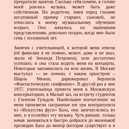
прекратили занятия. Сколько себя помню, в голове
моей роилась музыка, может быть даже
собственная. Но родители, имея перед глазами
негативный пример старших сыновей, не
отнеслись к моему музыкальному обучению
всерьез. Оно началось по нынешним
представлениям, довольно поздно, когда мне было
семь с половиной лет.
Занятия с учительницей, к которой меня отвели
(ей фамилии я не помню, может, даже и не знал,
звали её Зинаида Петровна), шли достаточно
успешно, и она стала водить меня на концерты.
Некоторые запомнились на всю жизнь. В Москве
выступал — не помню, с каким оркестром –
Шарль Мюнш, дирижировал Берлиоза
«Фантастическую симфонию». В другой раз в мое
1957, учительница привела меня в Московскую
консерваторию, в Малый зал, на встречу студентов
с Гленном Гульдом. Наибольшее впечатление на
меня произвели сыгранные им три контрапункта
из «Искусства фуги» Баха, они запечатлелись во
мне, и я полюбил эту музыку. Чуть раньше, только
начав заниматься я быстро добрался до маленькой
прелюдии Баха до минор (которая существует и в