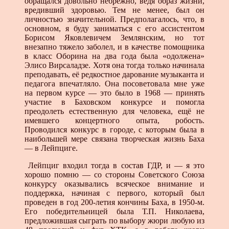
обращался довольно небрежно, ведя образ жизни,
вредивший здоровью. Тем не менее, был он
личностью значительной. Предполагалось, что, в
основном, я буду заниматься с его ассистентом
Борисом Яковлевичем Землянским, но тот
внезапно тяжело заболел, и в качестве помощника
в класс Оборина на два года была «одолжена»
Элисо Вирсаладзе. Хотя она тогда только начинала
преподавать, её редкостное дарование музыканта и
педагога впечатляло. Она посоветовала мне уже
на первом курсе — это было в 1968 — принять
участие в Баховском конкурсе и помогла
преодолеть естественную для человека, ещё не
имевшего концертного опыта, робость.
Проводился конкурс в городе, с которым была в
наибольшей мере связана творческая жизнь Баха
— в Лейпциге.
Лейпциг входил тогда в состав ГДР, и — я это
хорошо помню — со стороны Советского Союза
конкурсу оказывались всяческое внимание и
поддержка, начиная с первого, который был
проведен в год 200-летия кончины Баха, в 1950-м.
Его победительницей была Т.П. Николаева,
предложившая сыграть по выбору жюри любую из