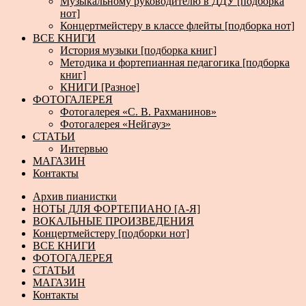
Музыкальному руководителю в ДДУ [подборка
нот]
Концертмейстеру в классе флейты [подборка нот]
ВСЕ КНИГИ
История музыки [подборка книг]
Методика и фортепианная педагогика [подборка
книг]
КНИГИ [Разное]
ФОТОГАЛЕРЕЯ
Фотогалерея «С. В. Рахманинов»
Фотогалерея «Нейгауз»
СТАТЬИ
Интервью
МАГАЗИН
Контакты
Архив пианистки
НОТЫ ДЛЯ ФОРТЕПИАНО [А-Я]
ВОКАЛЬНЫЕ ПРОИЗВЕДЕНИЯ
Концертмейстеру [подборки нот]
ВСЕ КНИГИ
ФОТОГАЛЕРЕЯ
СТАТЬИ
МАГАЗИН
Контакты