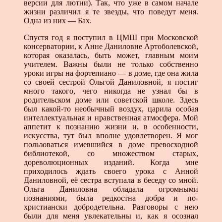
версии для лютни). Так, что уже в самом начале
жизни различил я те звезды, что поведут меня.
Одна из них — Бах.
Спустя год я поступил в ЦМШ при Московской
консерватории, к Анне Даниловне Артоболевской,
которая оказалась, быть может, главным моим
учителем. Важны были не только собственно
уроки игры на фортепиано — в доме, где она жила
со своей сестрой Ольгой Даниловной, я постиг
много такого, чего никогда не узнал бы в
родительском доме или советской школе. Здесь
был какой-то необычный воздух, царила особая
интеллектуальная и нравственная атмосфера. Мой
аппетит к познанию жизни и, в особенности,
искусства, тут был вполне удовлетворен. Я мог
пользоваться имевшийся в доме превосходной
библиотекой, со множеством старых,
дореволюционных изданий. Когда мне
приходилось ждать своего урока с Анной
Даниловной, её сестра вступала в беседу со мной.
Ольга Даниловна обладала огромными
познаниями, была редкостна добра и по-
христиански добродетельна. Разговоры с нею
были для меня увлекательны и, как я осознал