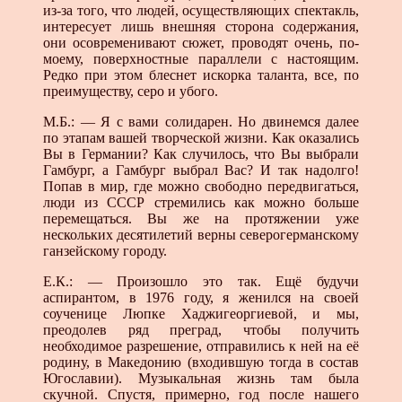
из-за того, что людей, осуществляющих спектакль,
интересует лишь внешняя сторона содержания,
они осовременивают сюжет, проводят очень, по-
моему, поверхностные параллели с настоящим.
Редко при этом блеснет искорка таланта, все, по
преимуществу, серо и убого.
М.Б.: — Я с вами солидарен. Но двинемся далее
по этапам вашей творческой жизни. Как оказались
Вы в Германии? Как случилось, что Вы выбрали
Гамбург, а Гамбург выбрал Вас? И так надолго!
Попав в мир, где можно свободно передвигаться,
люди из СССР стремились как можно больше
перемещаться. Вы же на протяжении уже
нескольких десятилетий верны северогерманскому
ганзейскому городу.
Е.К.: — Произошло это так. Ещё будучи
аспирантом, в 1976 году, я женился на своей
соученице Люпке Хаджигеоргиевой, и мы,
преодолев ряд преград, чтобы получить
необходимое разрешение, отправились к ней на её
родину, в Македонию (входившую тогда в состав
Югославии). Музыкальная жизнь там была
скучной. Спустя, примерно, год после нашего