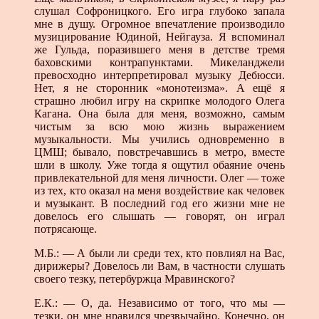
слушал Софроницкого. Его игра глубоко запала
мне в душу. Огромное впечатление производило
музицирование Юдиной, Нейгауза. Я вспоминал
же Гульда, поразившего меня в детстве тремя
баховскими контрапунктами. Микеланджели
превосходно интерпретировал музыку Дебюсси.
Нет, я не сторонник «монотеизма». А ещё я
страшно любил игру на скрипке молодого Олега
Кагана. Она была для меня, возможно, самым
чистым за всю мою жизнь выражением
музыкальности. Мы учились одновременно в
ЦМШ; бывало, повстречавшись в метро, вместе
шли в школу. Уже тогда я ощутил обаяние очень
привлекательной для меня личности. Олег — тоже
из тех, кто оказал на меня воздействие как человек
и музыкант. В последний год его жизни мне не
довелось его слышать — говорят, он играл
потрясающе.
М.Б.: — А были ли среди тех, кто повлиял на Вас,
дирижеры? Довелось ли Вам, в частности слушать
своего тезку, петербуржца Мравинского?
Е.К.: — О, да. Независимо от того, что мы —
тезки, он мне нравился чрезвычайно. Конечно, он