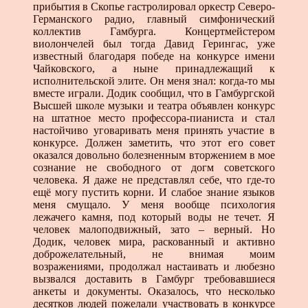
прибытия в Скопье гастролировал оркестр Северо-
Германского радио, главный симфонический
коллектив Гамбурга. Концертмейстером
виолончелей был тогда Давид Герингас, уже
известный благодаря победе на конкурсе имени
Чайковского, а ныне принадлежащий к
исполнительской элите. Он меня знал: когда-то мы
вместе играли. Додик сообщил, что в Гамбургской
Высшей школе музыки и театра объявлен конкурс
на штатное место профессора-пианиста и стал
настойчиво уговаривать меня принять участие в
конкурсе. Должен заметить, что этот его совет
оказался довольно болезненным вторжением в мое
сознание не свободного от догм советского
человека. Я даже не представлял себе, что где-то
ещё могу пустить корни. И слабое знание языков
меня смущало. У меня вообще психология
лежачего камня, под который воды не течет. Я
человек малоподвижный, зато – верный. Но
Додик, человек мира, раскованный и активно
доброжелательный, не внимая моим
возражениями, продолжал настаивать и любезно
вызвался доставить в Гамбург требовавшиеся
анкеты и документы. Оказалось, что несколько
десятков людей пожелали участвовать в конкурсе