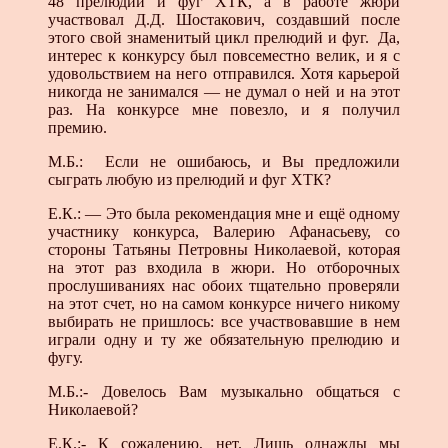
48 прелюдий и фуг ХТК, а в работе жюри
участвовал Д.Д. Шостакович, создавший после
этого свой знаменитый цикл прелюдий и фуг. Да,
интерес к конкурсу был повсеместно велик, и я с
удовольствием на него отправился. Хотя карьерой
никогда не занимался — не думал о ней и на этот
раз. На конкурсе мне повезло, и я получил
премию.
М.Б.: Если не ошибаюсь, и Вы предложили
сыграть любую из прелюдий и фуг ХТК?
Е.К.: — Это была рекомендация мне и ещё одному
участнику конкурса, Валерию Афанасьеву, со
стороны Татьяны Петровны Николаевой, которая
на этот раз входила в жюри. Но отборочных
прослушиваниях нас обоих тщательно проверяли
на этот счет, но на самом конкурсе ничего никому
выбирать не пришлось: все участвовавшие в нем
играли одну и ту же обязательную прелюдию и
фугу.
М.Б.:- Довелось Вам музыкально общаться с
Николаевой?
Е.К.:- К сожалению, нет. Лишь однажды мы