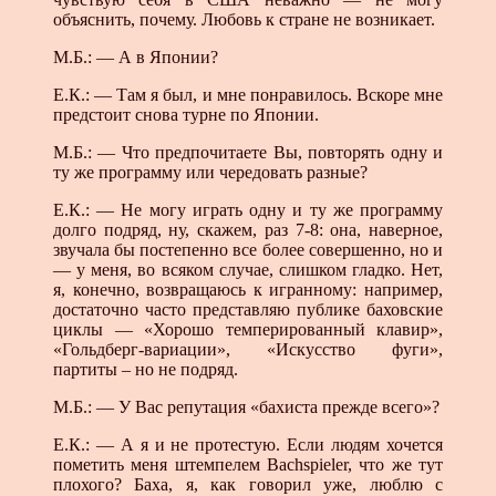
объяснить, почему. Любовь к стране не возникает.
М.Б.: — А в Японии?
Е.К.: — Там я был, и мне понравилось. Вскоре мне
предстоит снова турне по Японии.
М.Б.: — Что предпочитаете Вы, повторять одну и
ту же программу или чередовать разные?
Е.К.: — Не могу играть одну и ту же программу
долго подряд, ну, скажем, раз 7-8: она, наверное,
звучала бы постепенно все более совершенно, но и
— у меня, во всяком случае, слишком гладко. Нет,
я, конечно, возвращаюсь к игранному: например,
достаточно часто представляю публике баховские
циклы — «Хорошо темперированный клавир»,
«Гольдберг-вариации», «Искусство фуги»,
партиты – но не подряд.
М.Б.: — У Вас репутация «бахиста прежде всего»?
Е.К.: — А я и не протестую. Если людям хочется
пометить меня штемпелем Bachspieler, что же тут
плохого? Баха, я, как говорил уже, люблю с