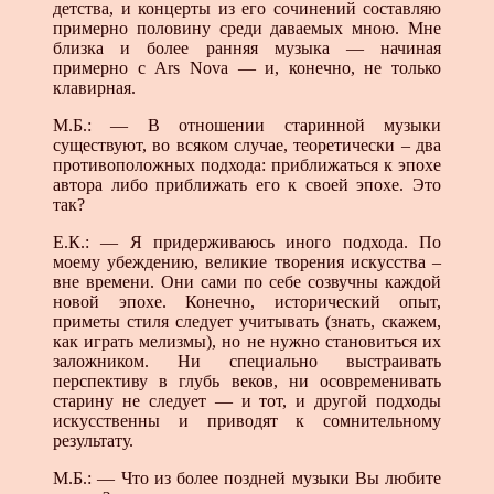
детства, и концерты из его сочинений составляю
примерно половину среди даваемых мною. Мне
близка и более ранняя музыка — начиная
примерно с Ars Nova — и, конечно, не только
клавирная.
М.Б.: — В отношении старинной музыки
существуют, во всяком случае, теоретически – два
противоположных подхода: приближаться к эпохе
автора либо приближать его к своей эпохе. Это
так?
Е.К.: — Я придерживаюсь иного подхода. По
моему убеждению, великие творения искусства –
вне времени. Они сами по себе созвучны каждой
новой эпохе. Конечно, исторический опыт,
приметы стиля следует учитывать (знать, скажем,
как играть мелизмы), но не нужно становиться их
заложником. Ни специально выстраивать
перспективу в глубь веков, ни осовременивать
старину не следует — и тот, и другой подходы
искусственны и приводят к сомнительному
результату.
М.Б.: — Что из более поздней музыки Вы любите