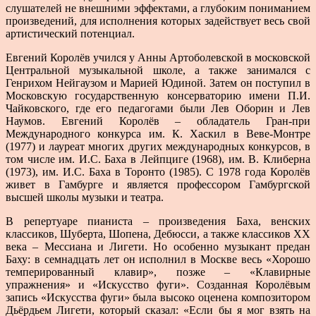
слушателей не внешними эффектами, а глубоким пониманием
произведений, для исполнения которых задействует весь свой
артистический потенциал.
Евгений Королёв учился у Анны Артоболевской в московской
Центральной музыкальной школе, а также занимался с
Генрихом Нейгаузом и Марией Юдиной. Затем он поступил в
Московскую государственную консерваторию имени П.И.
Чайковского, где его педагогами были Лев Оборин и Лев
Наумов. Евгений Королёв – обладатель Гран-при
Международного конкурса им. К. Хаскил в Веве-Монтре
(1977) и лауреат многих других международных конкурсов, в
том числе им. И.С. Баха в Лейпциге (1968), им. В. Клиберна
(1973), им. И.С. Баха в Торонто (1985). С 1978 года Королёв
живет в Гамбурге и является профессором Гамбургской
высшей школы музыки и театра.
В репертуаре пианиста – произведения Баха, венских
классиков, Шуберта, Шопена, Дебюсси, а также классиков XX
века – Мессиана и Лигети. Но особенно музыкант предан
Баху: в семнадцать лет он исполнил в Москве весь «Хорошо
темперированный клавир», позже – «Клавирные
упражнения» и «Искусство фуги». Созданная Королёвым
запись «Искусства фуги» была высоко оценена композитором
Дьёрдьем Лигети, который сказал: «Если бы я мог взять на