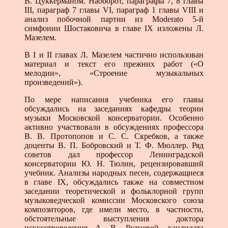
В. Цуккерманом. Наоборот, параграфы 7, 8 главы
III, параграф 7 главы VI, параграф 1 главы VIII и
анализ побочной партии из Moderato 5-й
симфонии Шостаковича в главе IX изложены Л.
Мазелем.
В I и II главах Л. Мазелем частично использован
материал и текст его прежних работ («О
мелодии», «Строение музыкальных
произведений»).
По мере написания учебника его главы
обсуждались на заседаниях кафедры теории
музыки Московской консерватории. Особенно
активно участвовали в обсуждениях профессора
В. В. Протопопов и С. С. Скребков, а также
доценты В. П. Бобровский и Т. Ф. Мюллер. Ряд
советов дал профессор Ленинградской
консерватории Ю. Н. Тюлин, рецензировавший
учебник. Анализы народных песен, содержащиеся
в главе IX, обсуждались также на совместном
заседании теоретической и фольклорной групп
музыковедческой комиссии Московского союза
композиторов, где имели место, в частности,
обстоятельные выступления доктора
искусствоведения А. В. Рудневой, кандидата