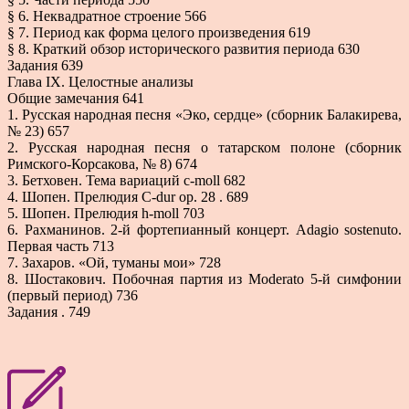
§ 6. Неквадратное строение 566
§ 7. Период как форма целого произведения 619
§ 8. Краткий обзор исторического развития периода 630
Задания 639
Глава IX. Целостные анализы
Общие замечания 641
1. Русская народная песня «Эко, сердце» (сборник Балакирева,
№ 23) 657
2. Русская народная песня о татарском полоне (сборник
Римского-Корсакова, № 8) 674
3. Бетховен. Тема вариаций c-moll 682
4. Шопен. Прелюдия C-dur op. 28 . 689
5. Шопен. Прелюдия h-moll 703
6. Рахманинов. 2-й фортепианный концерт. Adagio sostenuto.
Первая часть 713
7. Захаров. «Ой, туманы мои» 728
8. Шостакович. Побочная партия из Moderato 5-й симфонии
(первый период) 736
Задания . 749