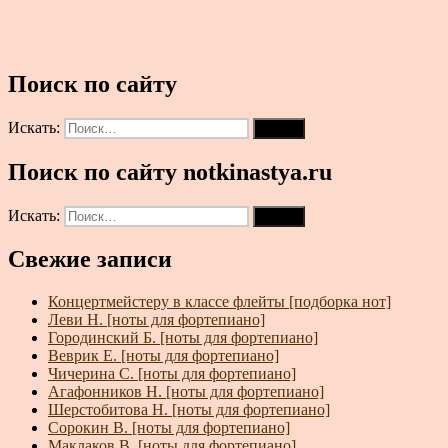
Поиск по сайту
Искать:
Поиск
Поиск по сайту notkinastya.ru
Искать:
Поиск
Свежие записи
Концертмейстеру в классе флейты [подборка нот]
Леви Н. [ноты для фортепиано]
Городинский Б. [ноты для фортепиано]
Веврик Е. [ноты для фортепиано]
Чичерина С. [ноты для фортепиано]
Агафонников Н. [ноты для фортепиано]
Шерстобитова Н. [ноты для фортепиано]
Сорокин В. [ноты для фортепиано]
Маклаков В. [ноты для фортепиано]