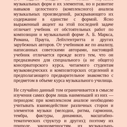
музыкальных форм и их элементов, но и развитие
навыков целостного (комплексного) анализа
музыкальных произведений, раскрывающего их
содержание в единстве с формой. Ясно
выраженный акцент на этой последней задаче
отличает учебник от обстоятельных работ по
композиции и музыкальной форме А. Б. Маркса,
Римана, Праута, Лейхтентритта и других
зарубежных авторов. От учебников же по анализу,
написанных советскими авторами, настоящий
учебник отличается прежде всего тем, что он
предназначен для специального (а не общего)
консерваторского курса, читаемого студентам
музыковедческих и композиторских отделений и
предполагающего предварительное знакомство с
предметом в объеме курса музыкального училища.
Не случайно данный том ограничивается в смысле
изучения самих форм лишь наименьшей из них —
периодом: при комплексном анализе необходимо
учитывать взаимодействие различных сторон и
элементов музыки (мелодии, ритма, гармонии,
тембра, фактуры, динамики, масштабно-
тематических структур и других); поэтому их
природе, закономерностям, их музыкально-