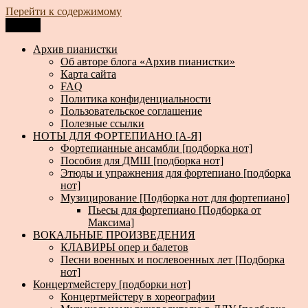
Перейти к содержимому
Меню
Архив пианистки
Всё для пианистов: ноты, книги, музыка, статьи…
Архив пианистки
Об авторе блога «Архив пианистки»
Карта сайта
FAQ
Политика конфиденциальности
Пользовательское соглашение
Полезные ссылки
НОТЫ ДЛЯ ФОРТЕПИАНО [А-Я]
Фортепианные ансамбли [подборка нот]
Пособия для ДМШ [подборка нот]
Этюды и упражнения для фортепиано [подборка
нот]
Музицирование [Подборка нот для фортепиано]
Пьесы для фортепиано [Подборка от
Максима]
ВОКАЛЬНЫЕ ПРОИЗВЕДЕНИЯ
КЛАВИРЫ опер и балетов
Песни военных и послевоенных лет [Подборка
нот]
Концертмейстеру [подборки нот]
Концертмейстеру в хореографии