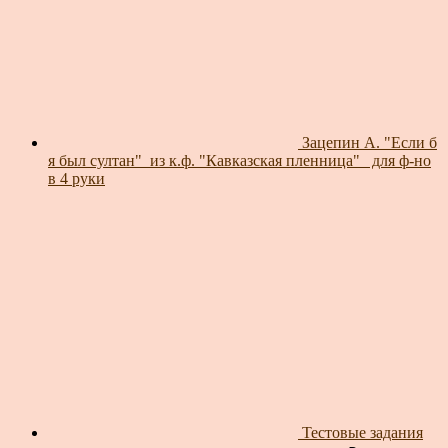
Зацепин А. "Если б
я был султан"_из к.ф. "Кавказская пленница"_ для ф-но
в 4 руки
Тестовые задания