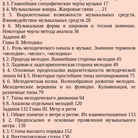
§ 3. Главнейшие специфические черты музыки 17
§ 4. Музыкальные жанры. Жанровые связи …. 21
§ 5. Выразительные возможности музыкальных средств.
Взаимодействие музыкальных средств 28
§ 6. Музыкальная форма в широком и тесном значении.
Некоторые черты метода анализа 36
Задания 40
Глава II. Мелодика
§ 1. Роль мелодического начала в музыке. Значение терминов
«мелодия», «мелос», «мелодика»
§ 2. Природа мелодии. Важнейшие стороны мелодии 45
§ 3. Ладовая и ладогармоническая сторона мелодии 49
§ 4. Основные предпосылки выразительности мелодической
линии 64 § 5. Некоторые простейшие типы интонирования 75
§ 6. Мелодическая волна. Волнообразное развитие мелодии.
Мелодические вершины и их функции. Кульминация, ее
различные типы 79
§ 7. Типы мелодического движения 94
§ 8. Анализы отдельных мелодий 120
Задания 132 Глава III. Метр и ритм
§ 1. Общее понятие о метре и ритме. Их взаимоотношение 133
§ 2, Предпосылки и основные проявления музыкального
метра . 139
§ 3. Стопы высшего порядка 152
§ 4. Внутритактовые стопы 158