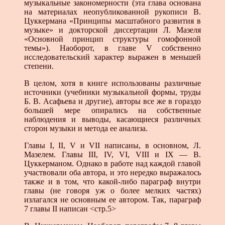
музыкальные закономерности (эта глава основана
на материалах неопубликованной рукописи В.
Цуккермана «Принципы масштабного развития в
музыке» и докторской диссертации Л. Мазеля
«Основной принцип структуры гомофонной
темы»). Наоборот, в главе V собственно
исследовательский характер выражен в меньшей
степени.
В целом, хотя в книге использованы различные
источники (учебники музыкальной формы, труды
Б. В. Асафьева и другие), авторы все же в гораздо
большей мере опирались на собственные
наблюдения и выводы, касающиеся различных
сторон музыки и метода ее анализа.
Главы I, II, V и VII написаны, в основном, Л.
Мазелем. Главы III, IV, VI, VIII и IX — В.
Цуккерманом. Однако в работе над каждой главой
участвовали оба автора, и это нередко выражалось
также и в том, что какой-либо параграф внутри
главы (не говоря уж о более мелких частях)
излагался не основным ее автором. Так, параграф
7 главы II написан <стр.5>