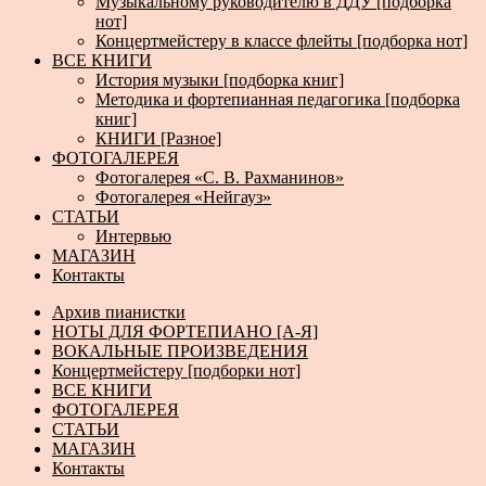
Музыкальному руководителю в ДДУ [подборка
нот]
Концертмейстеру в классе флейты [подборка нот]
ВСЕ КНИГИ
История музыки [подборка книг]
Методика и фортепианная педагогика [подборка
книг]
КНИГИ [Разное]
ФОТОГАЛЕРЕЯ
Фотогалерея «С. В. Рахманинов»
Фотогалерея «Нейгауз»
СТАТЬИ
Интервью
МАГАЗИН
Контакты
Архив пианистки
НОТЫ ДЛЯ ФОРТЕПИАНО [А-Я]
ВОКАЛЬНЫЕ ПРОИЗВЕДЕНИЯ
Концертмейстеру [подборки нот]
ВСЕ КНИГИ
ФОТОГАЛЕРЕЯ
СТАТЬИ
МАГАЗИН
Контакты