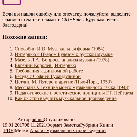
Если вы нашли ошибку или опечатку, пожалуйста, выделите
фрагмент текста и нажмите
Ctrl+Enter
. Буду вам очень
благодарна!
Похожие записи:
Способин И.В. Музыкальная форма (1984)
Интервью с Пьером Булезом о русской музыке
Мазель Л.А. Вопросы анализа музыки (1978)
Евгений Королёв | Интервью
Требования к дипломной работе
Беседа с Софией Губайдулиной
Цетлин М. Пятеро и другие (Нью-Йорк, 1953)
Мессиан О. Техника моего музыкального языка (1943)
Педагогические и эстетические принципы Г.Г. Нейгауза
Как быстро выучить музыкальное произведение
Автор
admin
Опубликовано
19.01.2017
08.11.2021
Формат
Заметка
Рубрики
Книги
[PDF]
Метки
Анализ музыкальных произведений