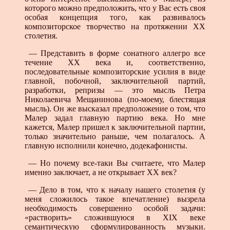
которого можно предположить, что у Вас есть своя
особая концепция того, как развивалось
композиторское творчество на протяжении XX
столетия.
— Представить в форме сонатного аллегро все
течение XX века и, соответственно,
последовательные композиторские усилия в виде
главной, побочной, заключительной партий,
разработки, репризы — это мысль Петра
Николаевича Мещанинова (по-моему, блестящая
мысль). Он же высказал предположение о том, что
Малер задал главную партию века. Но мне
кажется, Малер пришел к заключительной партии,
только значительно раньше, чем полагалось. А
главную исполнили конечно, додекафонисты.
— Но почему все-таки Вы считаете, что Малер
именно заключает, а не открывает XX век?
— Дело в том, что к началу нашего столетия (у
меня сложилось такое впечатление) вызрела
необходимость совершенно особой задачи:
«растворить» сложившуюся в XIX веке
семантическую сформулированность музыки.