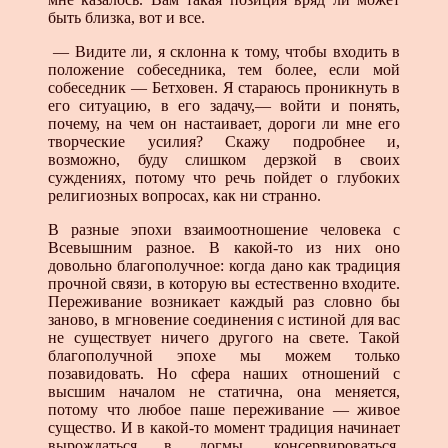
быть близка, вот и все.
— Видите ли, я склонна к тому, чтобы входить в
положение собеседника, тем более, если мой
собеседник — Бетховен. Я стараюсь проникнуть в
его ситуацию, в его задачу,— войти и понять,
почему, на чем он настаивает, дороги ли мне его
творческие усилия? Скажу подробнее и,
возможно, буду слишком дерзкой в своих
суждениях, потому что речь пойдет о глубоких
религиозных вопросах, как ни странно.
В разные эпохи взаимоотношение человека с
Всевышним разное. В какой-то из них оно
довольно благополучное: когда дано как традиция
прочной связи, в которую вы естественно входите.
Переживание возникает каждый раз словно бы
заново, в мгновение соединения с истиной для вас
не существует ничего другого на свете. Такой
благополучной эпохе мы можем только
позавидовать. Но сфера наших отношений с
высшим началом не статична, она меняется,
потому что любое паше переживание — живое
существо. И в какой-то момент традиция начинает
вырождаться в догмы, консервироваться,