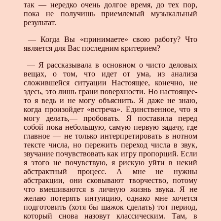
так — нередко очень долгое время, до тех пор,
пока не получишь приемлемый музыкальный
результат.
— Когда Вы «принимаете» свою работу? Что
является для Вас последним критерием?
— Я рассказывала в основном о чисто деловых
вещах, о том, что идет от ума, из анализа
сложившейся ситуации Настоящее, конечно, не
здесь, это лишь грани поверхности. Но настоящее-
то я ведь и не могу объяснить. Я даже не знаю,
когда произойдет «встреча». Единственное, что я
могу делать,— пробовать. Я поставила перед
собой пока небольшую, самую первую задачу, где
главное — не только интерпретировать в нотном
тексте числа, но пережить переход числа в звук,
звучание почувствовать как игру пропорций. Если
я этого не почувствую, я рискую уйти в некий
абстрактный процесс. А мне не нужны
абстракции, они сковывают творчество, потому
что вмешиваются в личную жизнь звука. Я не
желаю потерять интуицию, однако мне хочется
подготовить (хотя бы шажок сделать) тот период,
который снова назовут классическим. Там, в