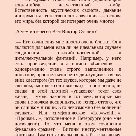
когда-нибудь искусственный тембр.
Естественность акустических свойств, дыхание
инструмента, естественность звучания — основа
его мира, без которой он потеряет очень многое.
-А чем интересен Вам Виктор Суслин?
— Его сочинения мне просто очень близки. Они
являются для меня едва ли не идеальным случаем
соединения стихийно-огненной и
интеллектуальной фантазий. Например, у него
есть произведение для органа «Lamento» —
одновременно очень строго выполненное и
понятное, простое: начинается движущимся сверху
вниз кластером (от тех звуков, которые мы даже не
слышим, настолько они высоки) — постепенно, не
спеша, в этой плотной «упаковке» течет своя
жизнь,— уходя наконец в тот звук, который мы
снова не можем воспринять, но теперь оттого, что
он слишком низкий. Это невозможно без волнения
слушать. Или симфоническое «Leb»wohl…»,
«Прощай…», исполненное в Петербурге (оно мне
посвящено). То, что меня в этом сочинении
буквально сражает,— Витины инструментальные
фантазии. Там есть хоральная, как бы сакральная,