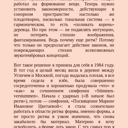
работал на формование вещи. Теперь нужно
установить закономерности, действующие в
сонорном пространстве настолько же
плодотворно, насколько тональная система — в
гармоническом, то есть «поливать корень»
деревца. Но при этом — не подавлять интуицию,
не потерять стихию воображения,
фантазирования. Ведь почему еще ритм? Потому
что только он предполагает действие законов, не
повреждающих стихии всевозможных
звукотембровых концепций.
Вот такое решение я приняла для себя в 1984 году.
В тот год я целый месяц жила в деревне между
Угличем и Москвой, погода выдалась плохая, я все
время сидела в избе, была совершенно
сосредоточенна и хорошенько продумала «что» и
«как» за сочинением симфонии «Stimmen-
verstummen». Начала с ударных («В начале был
ритм»), потом — симфония, «Посвящение Марине
Ивановне Цветаевой»: я стала сознательно
работать в области ритма формы, именно формы, а
не просто ритма в узком значении, что снова
закабалило бы материал. Материю я хочу
освободить, а форме дать закон. С тех самых пор я