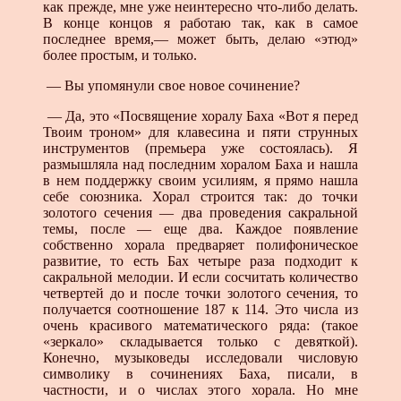
как прежде, мне уже неинтересно что-либо делать.
В конце концов я работаю так, как в самое
последнее время,— может быть, делаю «этюд»
более простым, и только.
— Вы упомянули свое новое сочинение?
— Да, это «Посвящение хоралу Баха «Вот я перед
Твоим троном» для клавесина и пяти струнных
инструментов (премьера уже состоялась). Я
размышляла над последним хоралом Баха и нашла
в нем поддержку своим усилиям, я прямо нашла
себе союзника. Хорал строится так: до точки
золотого сечения — два проведения сакральной
темы, после — еще два. Каждое появление
собственно хорала предваряет полифоническое
развитие, то есть Бах четыре раза подходит к
сакральной мелодии. И если сосчитать количество
четвертей до и после точки золотого сечения, то
получается соотношение 187 к 114. Это числа из
очень красивого математического ряда: (такое
«зеркало» складывается только с девяткой).
Конечно, музыковеды исследовали числовую
символику в сочинениях Баха, писали, в
частности, и о числах этого хорала. Но мне