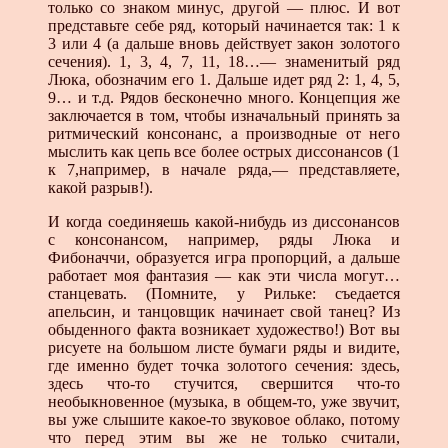
только со знаком минус, другой — плюс. И вот
представьте себе ряд, который начинается так: 1 к
3 или 4 (а дальше вновь действует закон золотого
сечения). 1, 3, 4, 7, 11, 18…— знаменитый ряд
Люка, обозначим его 1. Дальше идет ряд 2: 1, 4, 5,
9… и т.д. Рядов бесконечно много. Концепция же
заключается в том, чтобы изначальный принять за
ритмический консонанс, а производные от него
мыслить как цепь все более острых диссонансов (1
к 7,например, в начале ряда,— представляете,
какой разрыв!).
И когда соединяешь какой-нибудь из диссонансов
с консонансом, например, ряды Люка и
Фибоначчи, образуется игра пропорций, а дальше
работает моя фантазия — как эти числа могут…
станцевать. (Помните, у Рильке: съедается
апельсин, и танцовщик начинает свой танец? Из
обыденного факта возникает художество!) Вот вы
рисуете на большом листе бумаги ряды и видите,
где именно будет точка золотого сечения: здесь,
здесь что-то стучится, свершится что-то
необыкновенное (музыка, в общем-то, уже звучит,
вы уже слышите какое-то звуковое облако, потому
что перед этим вы же не только считали,