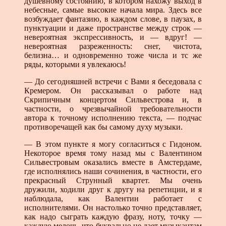
душевному состоянию, в котором нахожу выход в
небесные, самые высокие начала мира. Здесь все
возбуждает фантазию, в каждом слове, в паузах, в
пунктуации и даже пространстве между строк —
невероятная экспрессивность, и — вдруг! —
невероятная разреженность: снег, чистота,
белизна… и одновременно тоже числа и тс же
ряды, которыми я увлекаюсь!
— До сегодняшней встречи с Вами я беседовала с
Кремером. Он рассказывал о работе над
Скрипичным концертом Сильвестрова и, в
частности, о чрезвычайной требовательности
автора к точному исполнению текста, — подчас
противоречащей как бы самому духу музыки.
— В этом пункте я могу согласиться с Гидоном.
Некоторое время тому назад мы с Валентином
Сильвестровым оказались вместе в Амстердаме,
где исполнялись наши сочинения, в частности, его
прекрасный Струнный квартет. Мы очень
дружили, ходили друг к другу на репетиции, и я
наблюдала, как Валентин работает с
исполнителями. Он настолько точно представляет,
как надо сыграть каждую фразу, ноту, точку —
каждую мелочь, что буквально не дает музыкантам