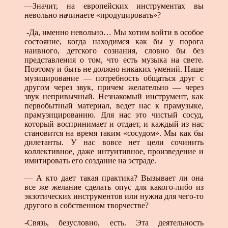
—Значит, на европейских инструментах вы
невольно начинаете «продуцировать»?
-Да, именно невольно… Мы хотим войти в особое
состояние, когда находимся как бы у порога
наивного, детского сознания, словно бы без
представления о том, что есть музыка на свете.
Поэтому и быть не должно никаких умений. Наше
музицирование — потребность общаться друг с
другом через звук, причем желательно — через
звук непривычный. Незнакомый инструмент, как
первобытный материал, ведет нас к прамузыке,
прамузицированию. Для нас это чистый сосуд,
который воспринимает и отдает, и каждый из нас
становится на время таким «сосудом». Мы как бы
дилетанты. У нас вовсе нет цели сочинить
коллективное, даже интуитивное, произведение и
имитировать его создание на эстраде.
— А кто дает такая практика? Вызывает ли она
все же желание сделать опус для какого-либо из
экзотических инструментов или нужна для чего-то
другого в собственном творчестве?
-Связь, безусловно, есть. Эта деятельность