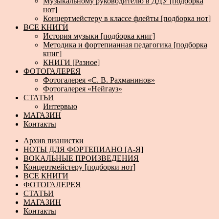
Музыкальному руководителю в ДДУ [подборка
нот]
Концертмейстеру в классе флейты [подборка нот]
ВСЕ КНИГИ
История музыки [подборка книг]
Методика и фортепианная педагогика [подборка
книг]
КНИГИ [Разное]
ФОТОГАЛЕРЕЯ
Фотогалерея «С. В. Рахманинов»
Фотогалерея «Нейгауз»
СТАТЬИ
Интервью
МАГАЗИН
Контакты
Архив пианистки
НОТЫ ДЛЯ ФОРТЕПИАНО [А-Я]
ВОКАЛЬНЫЕ ПРОИЗВЕДЕНИЯ
Концертмейстеру [подборки нот]
ВСЕ КНИГИ
ФОТОГАЛЕРЕЯ
СТАТЬИ
МАГАЗИН
Контакты