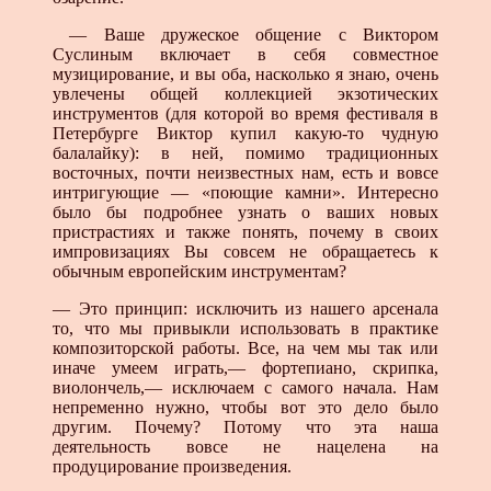
— Ваше дружеское общение с Виктором
Суслиным включает в себя совместное
музицирование, и вы оба, насколько я знаю, очень
увлечены общей коллекцией экзотических
инструментов (для которой во время фестиваля в
Петербурге Виктор купил какую-то чудную
балалайку): в ней, помимо традиционных
восточных, почти неизвестных нам, есть и вовсе
интригующие — «поющие камни». Интересно
было бы подробнее узнать о ваших новых
пристрастиях и также понять, почему в своих
импровизациях Вы совсем не обращаетесь к
обычным европейским инструментам?
— Это принцип: исключить из нашего арсенала
то, что мы привыкли использовать в практике
композиторской работы. Все, на чем мы так или
иначе умеем играть,— фортепиано, скрипка,
виолончель,— исключаем с самого начала. Нам
непременно нужно, чтобы вот это дело было
другим. Почему? Потому что эта наша
деятельность вовсе не нацелена на
продуцирование произведения.