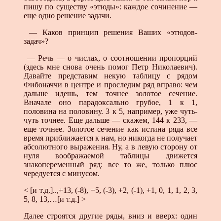
пишу по существу «этюды»: каждое сочинение —
еще одно решение задачи.
— Каков принцип решения Ваших «этюдов-
задач»?
— Речь — о числах, о соотношении пропорций
(здесь мне снова очень помог Петр Николаевич).
Давайте представим некую таблицу с рядом
Фибоначчи в центре и проследим ряд вправо: чем
дальше идешь, тем точнее золотое сечение.
Вначале оно парадоксально грубое, 1 к 1,
половина на половину. 3 к 5, например, уже чуть-
чуть точнее. Еще дальше — скажем, 144 к 233, —
еще точнее. Золотое сечение как истина ряда все
время приближается к нам, но никогда не получает
абсолютного выражения. Ну, а в левую сторону от
нуля воображаемой таблицы движется
знакопеременный ряд: все то же, только плюс
чередуется с минусом.
< [и т.д.]..,+13, (-8), +5, (-3), +2, (-1), +1, 0, 1, 1, 2, 3,
5, 8, 13,…[и т.д.] >
Далее строятся другие ряды, вниз и вверх: один