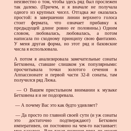
неизвестно о том, чтобы здесь ряд был прослежен
так далеко. (Причем, и я вначале не получала
одного из крупных чисел. Отгадка же оказалась
простой: в завершении линии верхнего голоса
стоит фермата, что означает прибавку к
предыдущей длине ровно ее половины.) Одним
словом, любовалась, любовалась, а потом
написала по сходному принципу свою фантазию.
У меня другая форма, но этот ряд и баховские
числа я использовала.
А потом я анализировала замечательные сонаты
Бетховена, ставшие слишком уж популярными:
просчитывала точки золотого сечения в
Аппассионате и первой части 32-й сонаты, там
получился ряд Люка.
— О Вашем пристальном внимании к музыке
Бетховена я и не подозревала.
— А почему Вас это как будто удивляет?
— Да просто по главной своей сути (и уж сонаты
это достаточно подтверждают) Бетховен
императивен, он постоянно на чем-то настаивает:
мне казалось. Вам такая позиция вряд ли может