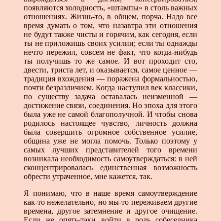
появляются холодность, «штампы» в столь важных
отношениях. Жизнь-то, в общем, порча. Надо все
время думать о том, что назавтра эти отношения
не будут также чисты и горячим, как сегодня, если
ты не приложишь своих усилии; если ты однажды
нечто пережил, совсем не факт, что когда-нибудь
ты получишь то же самое. И вот проходит сто,
двести, триста лет, и оказывается, самое ценное —
традиция вхождения — поражена формальностью,
почти безразличием. Когда наступил век классики,
по существу задача оставалась неизменной —
достижение связи, соединения. Но эпоха для этого
была уже не самой благополучной. И чтобы снова
родилось настоящее чувство, личность должна
была совершить огромное собственное усилие,
община уже не могла помочь. Только поэтому у
самых лучших представителей того времени
возникала необходимость самоутверждаться: в ней
сконцентрировалась единственная возможность
обрести утраченное, мне кажется, так.
Я понимаю, что в наше время самоутверждение
как-то нежелательно, но мы-то переживаем другие
времена, другое затемнение и другое очищение.
Если же опять-таки войти в роль собеседника