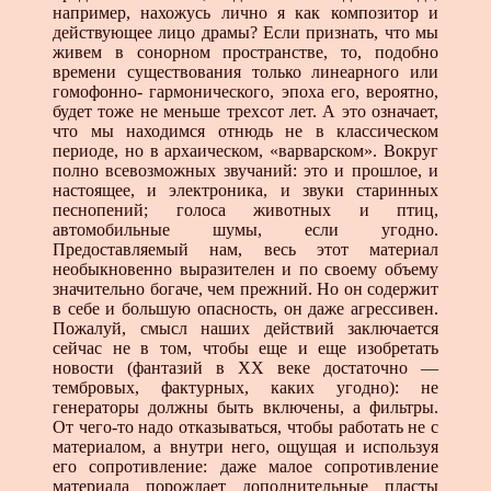
например, нахожусь лично я как композитор и
действующее лицо драмы? Если признать, что мы
живем в сонорном пространстве, то, подобно
времени существования только линеарного или
гомофонно- гармонического, эпоха его, вероятно,
будет тоже не меньше трехсот лет. А это означает,
что мы находимся отнюдь не в классическом
периоде, но в архаическом, «варварском». Вокруг
полно всевозможных звучаний: это и прошлое, и
настоящее, и электроника, и звуки старинных
песнопений; голоса животных и птиц,
автомобильные шумы, если угодно.
Предоставляемый нам, весь этот материал
необыкновенно выразителен и по своему объему
значительно богаче, чем прежний. Но он содержит
в себе и большую опасность, он даже агрессивен.
Пожалуй, смысл наших действий заключается
сейчас не в том, чтобы еще и еще изобретать
новости (фантазий в XX веке достаточно —
тембровых, фактурных, каких угодно): не
генераторы должны быть включены, а фильтры.
От чего-то надо отказываться, чтобы работать не с
материалом, а внутри него, ощущая и используя
его сопротивление: даже малое сопротивление
материала порождает дополнительные пласты