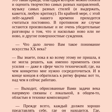
и оценить творчество самых разных направлений,
музыку самых разных стилей (и выдержать,
кажется, любую критику). По крайней мере, с этой
лейт-задачей нашего времени приходится
считаться постоянно. В противном же случае
остаются произвольные и не очень убедительные
разговоры о том, что и насколько ново или не
ново, и другие поверхностные суждения.
— Что дало лично Вам такое понимание
искусства XX века?
— Вы знаете, пока я ко всему этому не пришла, я
не могла решить, как именно применить свои
усилия — даже в сфере чисто технической; где, на
чем конкретно мне нужно сосредоточиться. И в
конце концов я обратилась к ритму формы: вот то,
над чем я сейчас работаю.
— Выходит, обрисованные Вами задачи века
напрямую связаны с локальной, в общем-то,
областью в технике композиции?
— Прежде всего, каждый должен хорошо
представлять себе, где он находится. Где,