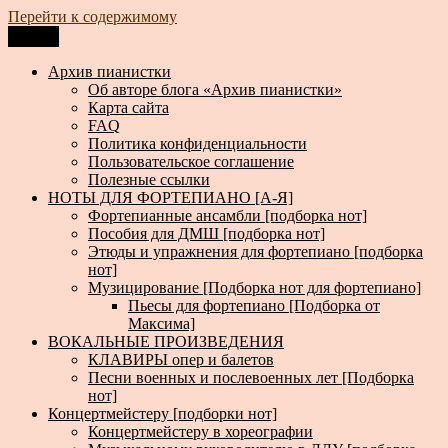
Перейти к содержимому
Меню
Архив пианистки
Всё для пианистов: ноты, книги, музыка, статьи…
Архив пианистки
Об авторе блога «Архив пианистки»
Карта сайта
FAQ
Политика конфиденциальности
Пользовательское соглашение
Полезные ссылки
НОТЫ ДЛЯ ФОРТЕПИАНО [А-Я]
Фортепианные ансамбли [подборка нот]
Пособия для ДМШ [подборка нот]
Этюды и упражнения для фортепиано [подборка
нот]
Музицирование [Подборка нот для фортепиано]
Пьесы для фортепиано [Подборка от
Максима]
ВОКАЛЬНЫЕ ПРОИЗВЕДЕНИЯ
КЛАВИРЫ опер и балетов
Песни военных и послевоенных лет [Подборка
нот]
Концертмейстеру [подборки нот]
Концертмейстеру в хореографии