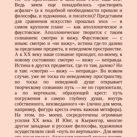
Ведь зачем еще понадобилось «растворять
асфальт» (а к подобной необходимости пришли и
философы, и художники, и писатели)? Представим
для сравнения искусство прошлых эпох — в
самом крупном плане — как аполлоническое и
фаустовское. Аполлоническое творится с таким
сознанием: смотрю и вижу. Фаустовское — с
иным: смотрю и «не вижу», истина где-то далеко
за пределами предмета, в неведомом пространстве.
А к XX веку наше сознание приходит, по-моему, к
новому состоянию: смотрю — вижу — неправда.
Истина в других предметах, где-то там, далеко? Но
и там: «смотрю — вижу — неправда». Во всяком
случае, уже не тоска по неведомому пространству,
но тоска по неведомой душе открывает
творческому сознанию путь — не по горизонтали,
а по вертикали, образующей крест: путь
погружения в самую глубину души, внутрь
собственного, неизведанного «я» (лично для меня,
например, фигура креста очень важная метафора).
На этом, по- моему, сосредоточены огромные
усилия XX века. И Юнг, и Кьеркегор, многие
другие западные и русские философы, художники
осуществляли свой «путь по вертикали». Для меня
это такая правда, благодаря которой можно понять