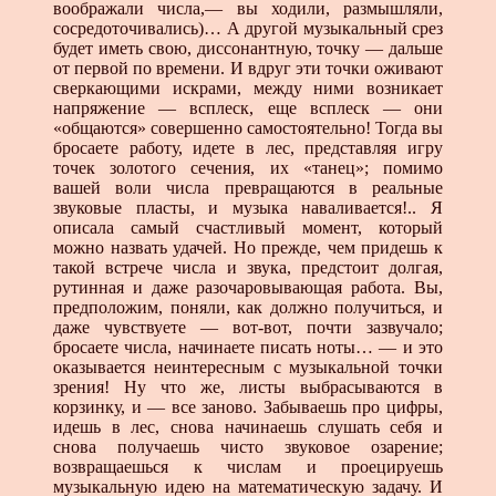
воображали числа,— вы ходили, размышляли,
сосредоточивались)… А другой музыкальный срез
будет иметь свою, диссонантную, точку — дальше
от первой по времени. И вдруг эти точки оживают
сверкающими искрами, между ними возникает
напряжение — всплеск, еще всплеск — они
«общаются» совершенно самостоятельно! Тогда вы
бросаете работу, идете в лес, представляя игру
точек золотого сечения, их «танец»; помимо
вашей воли числа превращаются в реальные
звуковые пласты, и музыка наваливается!.. Я
описала самый счастливый момент, который
можно назвать удачей. Но прежде, чем придешь к
такой встрече числа и звука, предстоит долгая,
рутинная и даже разочаровывающая работа. Вы,
предположим, поняли, как должно получиться, и
даже чувствуете — вот-вот, почти зазвучало;
бросаете числа, начинаете писать ноты… — и это
оказывается неинтересным с музыкальной точки
зрения! Ну что же, листы выбрасываются в
корзинку, и — все заново. Забываешь про цифры,
идешь в лес, снова начинаешь слушать себя и
снова получаешь чисто звуковое озарение;
возвращаешься к числам и проецируешь
музыкальную идею на математическую задачу. И