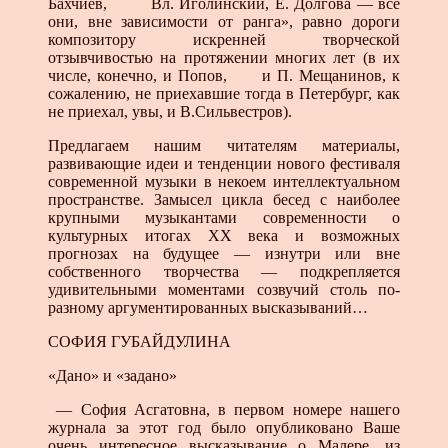
Бахчиев, Вл. Иголинский, Е. Долгова — все
они, вне зависимости от ранга», равно дороги
композитору искренней творческой
отзывчивостью на протяжении многих лет (в их
числе, конечно, и Попов, и П. Мещанинов, к
сожалению, не приехавшие тогда в Петербург, как
не приехал, увы, и В.Сильвестров).
Предлагаем нашим читателям материалы,
развивающие идеи и тенденции нового фестиваля
современной музыки в некоем интеллектуальном
пространстве. Замысел цикла бесед с наиболее
крупными музыкантами современности о
культурных итогах XX века и возможных
прогнозах на будущее — изнутри или вне
собственного творчества — подкрепляется
удивительными моментами созвучий столь по-
разному аргументированных высказываний…
СОФИЯ ГУБАЙДУЛИНА
«Дано» и «задано»
— София Асгатовна, в первом номере нашего
журнала за этот год было опубликовано Ваше
очень интересное высказывание о Малере, из