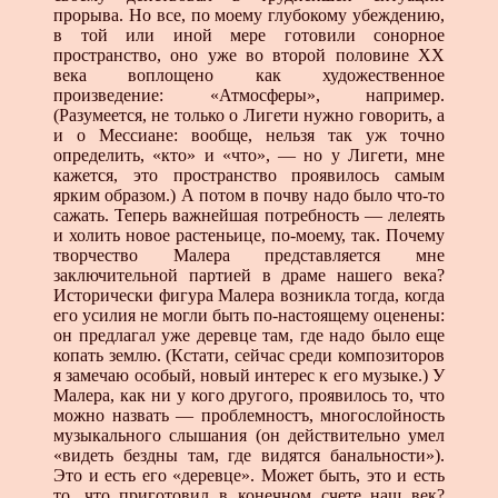
прорыва. Но все, по моему глубокому убеждению,
в той или иной мере готовили сонорное
пространство, оно уже во второй половине XX
века воплощено как художественное
произведение: «Атмосферы», например.
(Разумеется, не только о Лигети нужно говорить, а
и о Мессиане: вообще, нельзя так уж точно
определить, «кто» и «что», — но у Лигети, мне
кажется, это пространство проявилось самым
ярким образом.) А потом в почву надо было что-то
сажать. Теперь важнейшая потребность — лелеять
и холить новое растеньице, по-моему, так. Почему
творчество Малера представляется мне
заключительной партией в драме нашего века?
Исторически фигура Малера возникла тогда, когда
его усилия не могли быть по-настоящему оценены:
он предлагал уже деревце там, где надо было еще
копать землю. (Кстати, сейчас среди композиторов
я замечаю особый, новый интерес к его музыке.) У
Малера, как ни у кого другого, проявилось то, что
можно назвать — проблемностъ, многослойность
музыкального слышания (он действительно умел
«видеть бездны там, где видятся банальности»).
Это и есть его «деревце». Может быть, это и есть
то, что приготовил в конечном счете наш век?