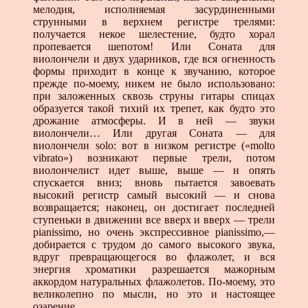
мелодия, исполняемая засурдиненными
струнными в верхнем регистре трелями:
получается некое шелестение, будто хорал
пропевается шепотом! Или Соната для
виолончели и двух ударников, где вся огненность
формы приходит в конце к звучанию, которое
прежде по-моему, никем не было использовано:
при заложенных сквозь струны гитары спицах
образуется такой тихий их трепет, как будто это
дрожание атмосферы. И в ней — звуки
виолончели… Или другая Соната — для
виолончели solo: вот в низком регистре («molto
vibrato») возникают первые трели, потом
виолончелист идет выше, выше — и опять
спускается вниз; вновь пытается завоевать
высокий регистр самый высокий — и снова
возвращается; наконец, он достигает последней
ступеньки в движении все вверх и вверх — трели
pianissimo, но очень экспрессивное pianissimo,—
добирается с трудом до самого высокого звука,
вдруг превращающегося во флажолет, и вся
энергия хроматики разрешается мажорным
аккордом натуральных флажолетов. По-моему, это
великолепно по мысли, но это и настоящее
озарение.