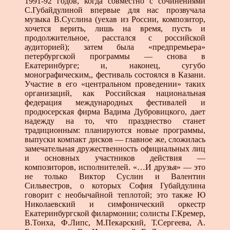
1991-92 годов, когда совместно с сочинениями
С.Губайдулиной впервые для нас прозвучала
музыка В.Суслина (уехав из России, композитор,
хочется верить, лишь на время, пусть и
продолжительное, расстался с российской
аудиторией); затем была «предпремьера»
петербургской программы — снова в
Екатеринбурге; и, наконец, сугубо
монографическим,, фестиваль состоялся в Казани.
Участие в его «центральном проведении» таких
организаций, как Российская национальная
федерация международных фестивалей и
продюсерская фирма Вадима Дубровицкого, дает
надежду на то, что празднество станет
традиционным: планируются новые программы,
выпуски компакт дисков — главное же, сложилась
замечательная дружественность официальных лиц
и основных участников действия —
композиторов, исполнителей. «…И друзья» — это
не только Виктор Суслин и Валентин
Сильвестров, о которых София Губайдулина
говорит с необычайной теплотой; это также Ю
Николаевский и симфонический оркестр
Екатеринбургской филармонии; солисты Г.Кремер,
В.Тонха, Ф.Липс, М.Пекарский, Т.Сергеева, А.