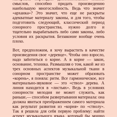
смыслов, способно придать произведению
наибольшую многослойность. Ведь что значит
«архаика»? Это значит, что еще не раскрыты
адекватные материалу законы, и для того, чтобы
подготовить следующий, классический период
сонорного пространства, нужно долго и
тщательно вырабатывать либо сами законы, либо
условия их раскрытия. Беззаконие вообще очень
плохо.
Вот, предположим, я хочу вырастить в качестве
произведения свое «деревце». Чтобы оно взросло,
надо заботиться о корне. А в корне — закон,
основание, техника. Размышляя о том, какой же из
трех основных аспектов музыкальной ткани в
сонорном пространстве может образовать
«корень», я поняла: ритм. Все гармоническое, все
материально-звуковое — это «ствол» дерева. А
линия находится в «листьях». Ведь в условиях
сонорности мелодия не может служить, как
раньше,— способом развертывания материала: она
должна явиться преображением самого материала
как результат развития из «корня» по «стволу».
Так я решила для себя первую проблему: найти
аспект музыкального языка, который бы мощно