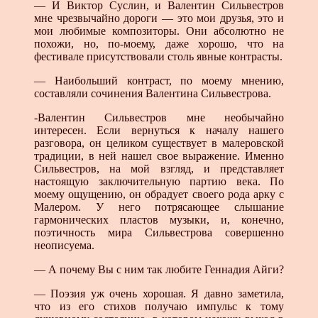
— И Виктор Суслин, и Валентин Сильвестров
мне чрезвычайно дороги — это мои друзья, это и
мои любимые композиторы. Они абсолютно не
похожи, но, по-моему, даже хорошо, что на
фестивале присутствовали столь явные контрасты.
— Наибольший контраст, по моему мнению,
составляли сочинения Валентина Сильвестрова.
-Валентин Сильвестров мне необычайно
интересен. Если вернуться к началу нашего
разговора, он целиком существует в малеровской
традиции, в ней нашел свое выражение. Именно
Сильвестров, на мой взгляд, и представляет
настоящую заключительную партию века. По
моему ощущению, он обрадует своего рода арку с
Малером. У него потрясающее слышание
гармонических пластов музыки, и, конечно,
поэтичность мира Сильвестрова совершенно
неописуема.
— А почему Вы с ним так любите Геннадия Айги?
— Поэзия уж очень хорошая. Я давно заметила,
что из его стихов получаю импульс к тому