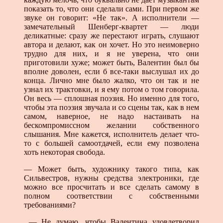
показать то, что они сделали сами. При первом же
звуке он говорит: «Не так». А исполнители —
замечательный Шенберг-квартет — люди
деликатные: сразу же перестают играть, слушают
автора и делают, как он хочет. Но это неимоверно
трудно для них, и я не уверена, что они
приготовили хуже; может быть, Валентин был бы
вполне доволен, если б все-таки выслушал их до
конца. Лично мне было жалко, что он так и не
узнал их трактовки, и я ему потом о том говорила.
Он весь — сплошная поэзия. Но именно для того,
чтобы эта поэзия звучала и со сцены так, как в нем
самом, наверное, не надо настаивать на
бескомпромиссном желании собственного
слышания. Мне кажется, исполнитель делает что-
то с большей самоотдачей, если ему позволена
хоть некоторая свобода.
— Может быть, художнику такого типа, как
Сильвестров, нужны средства электроники, где
можно все просчитать и все сделать самому в
полном соответствии с собственными
требованиями?
— Не думаю, чтобы Валентина удовлетворил