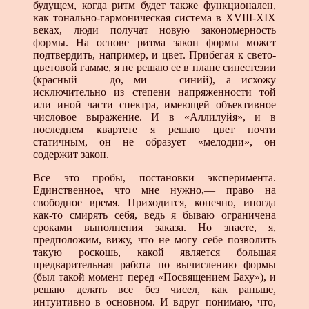
будущем, когда ритм будет также функционален,
как тонально-гармоническая система в XVIII-XIX
веках, люди получат новую закономерность
формы. На основе ритма закон формы может
подтвердить, например, и цвет. Прибегая к свето-
цветовой гамме, я не решаю ее в плане синестезии
(красный — до, ми — синий), а исхожу
исключительно из степени напряженности той
или иной части спектра, имеющей объективное
числовое выражение. И в «Аллилуйя», и в
последнем квартете я решаю цвет почти
статичным, он не образует «мелодии», он
содержит закон.
Все это пробы, постановки эксперимента.
Единственное, что мне нужно,— право на
свободное время. Приходится, конечно, иногда
как-то смирять себя, ведь я бываю ограничена
сроками выполнения заказа. Но знаете, я,
предположим, вижу, что не могу себе позволить
такую роскошь, какой является большая
предварительная работа по вычислению формы
(был такой момент перед «Посвящением Баху»), и
решаю делать все без чисел, как раньше,
интуитивно в основном. И вдруг понимаю, что,