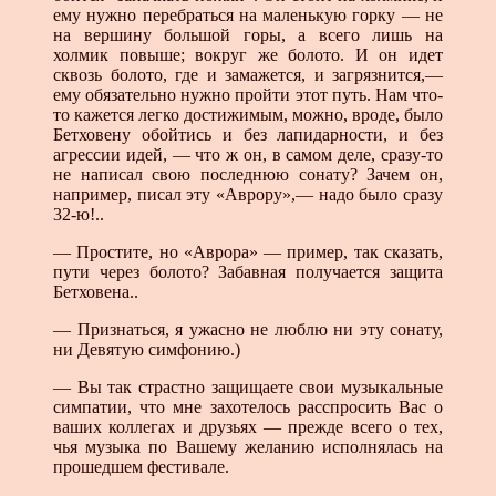
ему нужно перебраться на маленькую горку — не
на вершину большой горы, а всего лишь на
холмик повыше; вокруг же болото. И он идет
сквозь болото, где и замажется, и загрязнится,—
ему обязательно нужно пройти этот путь. Нам что-
то кажется легко достижимым, можно, вроде, было
Бетховену обойтись и без лапидарности, и без
агрессии идей, — что ж он, в самом деле, сразу-то
не написал свою последнюю сонату? Зачем он,
например, писал эту «Аврору»,— надо было сразу
32-ю!..
— Простите, но «Аврора» — пример, так сказать,
пути через болото? Забавная получается защита
Бетховена..
— Признаться, я ужасно не люблю ни эту сонату,
ни Девятую симфонию.)
— Вы так страстно защищаете свои музыкальные
симпатии, что мне захотелось расспросить Вас о
ваших коллегах и друзьях — прежде всего о тех,
чья музыка по Вашему желанию исполнялась на
прошедшем фестивале.