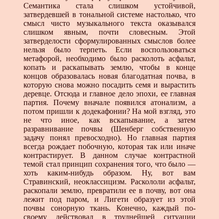
Семантика стала слишком устойчивой,
затвердевшей в тональной системе настолько, что
смысл чисто музыкального текста оказывался
слишком явным, почти словесным. Этой
затверделости сформулированных смыслов более
нельзя было терпеть. Если воспользоваться
метафорой, необходимо было расколоть асфальт,
копать и раскапывать землю, чтобы в конце
концов образовалась новая благодатная почва, в
которую снова можно посадить семя и вырастить
деревце. Отсюда и главное дело эпохи, ее главная
партия. Почему вначале появился атонализм, а
потом пришли к додекафонии? На мой взгляд, это
не что иное, как вскапывание, а затем
разравнивание почвы (Шенберг собственную
задачу понял превосходно). Но главная партия
всегда рождает побочную, которая так или иначе
контрастирует. В данном случае контрастной
темой стал принцип сохранения того, что было —
хоть каким-нибудь образом. Ну, вот вам
Стравинский, неоклассицизм. Раскололи асфальт,
раскопали землю, превратили ее в почву, вот она
лежит под паром, и Лигети образует из этой
почвы сонорную ткань. Конечно, каждый по-
своему действовал в труднейшей ситуации