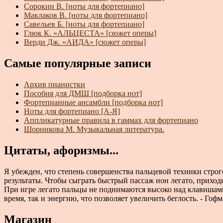
Сорокин В. [ноты для фортепиано]
Маклаков В. [ноты для фортепиано]
Савельев Б. [ноты для фортепиано]
Глюк К. «АЛЬЦЕСТА» [сюжет оперы]
Верди Дж. «АИДА» [сюжет оперы]
Самые популярные записи
Архив пианистки
Пособия для ДМШ [подборка нот]
Фортепианные ансамбли [подборка нот]
Ноты для фортепиано [А-Я]
Аппликатурные правила в гаммах для фортепиано
Шорникова М. Музыкальная литература.
Цитаты, афоризмы...
Я убежден, что степень совершенства пальцевой техники стро
результаты. Чтобы сыграть быстрый пассаж нон легато, приходи
При игре легато пальцы не поднимаются высоко над клавишами, 
время, так и энергию, что позволяет увеличить беглость. - Гофм
Магазин