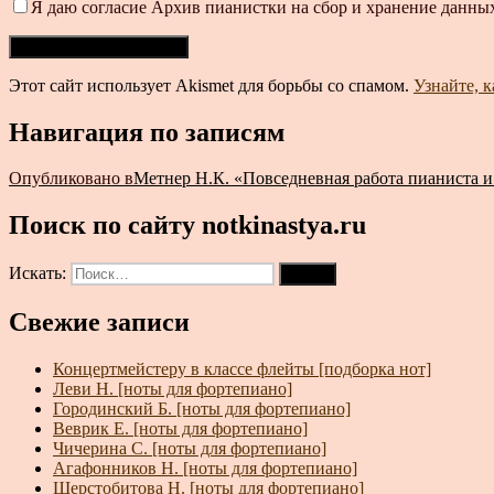
Я даю согласие Архив пианистки на сбор и хранение данных
Этот сайт использует Akismet для борьбы со спамом.
Узнайте, 
Навигация по записям
Опубликовано в
Метнер Н.К. «Повседневная работа пианиста и
Поиск по сайту notkinastya.ru
Искать:
Поиск
Свежие записи
Концертмейстеру в классе флейты [подборка нот]
Леви Н. [ноты для фортепиано]
Городинский Б. [ноты для фортепиано]
Веврик Е. [ноты для фортепиано]
Чичерина С. [ноты для фортепиано]
Агафонников Н. [ноты для фортепиано]
Шерстобитова Н. [ноты для фортепиано]