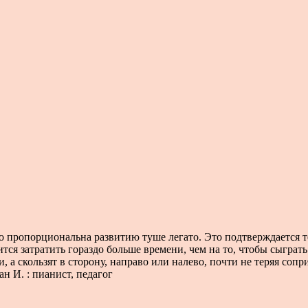
го пропорциональна развитию туше легато. Это подтверждается 
тся затратить гораздо больше времени, чем на то, чтобы сыграт
а скользят в сторону, направо или налево, почти не теряя сопри
ан И. : пианист, педагог