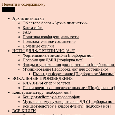
Перейти к содержимому
Меню
Архив пианистки
Всё для пианистов: ноты, книги, музыка, статьи…
Архив пианистки
Об авторе блога «Архив пианистки»
Карта сайта
FAQ
Политика конфиденциальности
Пользовательское соглашение
Полезные ссылки
НОТЫ ДЛЯ ФОРТЕПИАНО [А-Я]
Фортепианные ансамбли [подборка нот]
Пособия для ДМШ [подборка нот]
Этюды и упражнения для фортепиано [подборка но
Музицирование [Подборка нот для фортепиано]
Пьесы для фортепиано [Подборка от Максима
ВОКАЛЬНЫЕ ПРОИЗВЕДЕНИЯ
КЛАВИРЫ опер и балетов
Песни военных и послевоенных лет [Подборка нот]
Концертмейстеру [подборки нот]
Концертмейстеру в хореографии
Музыкальному руководителю в ДДУ [подборка нот
Концертмейстеру в классе флейты [подборка нот]
ВСЕ КНИГИ