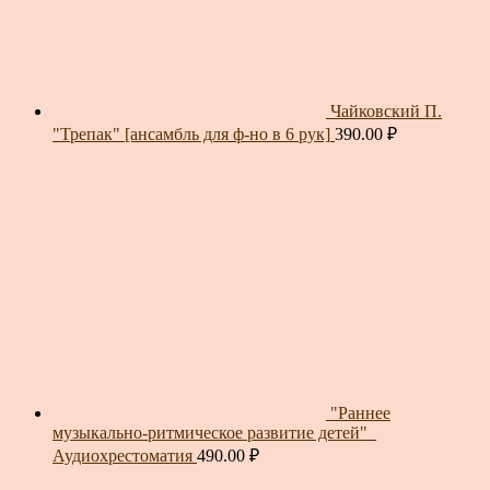
Чайковский П.
"Трепак" [ансамбль для ф-но в 6 рук]
390.00
₽
"Раннее
музыкально-ритмическое развитие детей"_
Аудиохрестоматия
490.00
₽