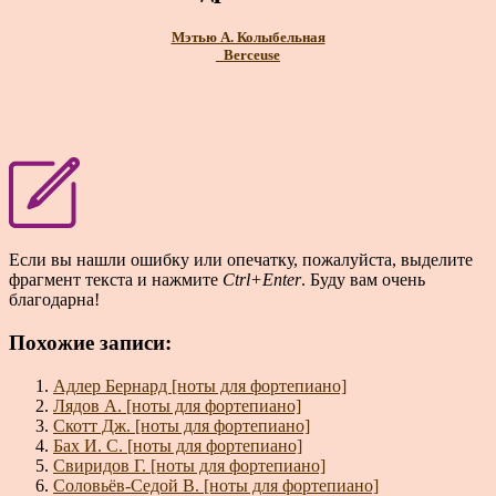
Мэтью A. Колыбельная
_Berceuse
Если вы нашли ошибку или опечатку, пожалуйста, выделите
фрагмент текста и нажмите
Ctrl+Enter
. Буду вам очень
благодарна!
Похожие записи:
Адлер Бернард [ноты для фортепиано]
Лядов А. [ноты для фортепиано]
Скотт Дж. [ноты для фортепиано]
Бах И. С. [ноты для фортепиано]
Свиридов Г. [ноты для фортепиано]
Соловьёв-Седой В. [ноты для фортепиано]