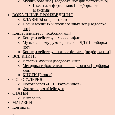
Музицирование [Подборка нот для фортепиано]
Пьесы для фортепиано [Подборка от
Максима]
ВОКАЛЬНЫЕ ПРОИЗВЕДЕНИЯ
КЛАВИРЫ опер и балетов
Песни военных и послевоенных лет [Подборка
нот]
Концертмейстеру [подборки нот]
Концертмейстеру в хореографии
Музыкальному руководителю в ДДУ [подборка
нот]
Концертмейстеру в классе флейты [подборка нот]
ВСЕ КНИГИ
История музыки [подборка книг]
Методика и фортепианная педагогика [подборка
книг]
КНИГИ [Разное]
ФОТОГАЛЕРЕЯ
Фотогалерея «С. В. Рахманинов»
Фотогалерея «Нейгауз»
СТАТЬИ
Интервью
МАГАЗИН
Контакты