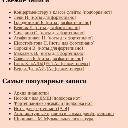
Свежие записи
Концертмейстеру в классе флейты [подборка нот]
Леви Н. [ноты для фортепиано]
Городинский Б. [ноты для фортепиано]
Веврик Е. [ноты для фортепиано]
Чичерина С. [ноты для фортепиано]
Агафонников Н. [ноты для фортепиано]
Шерстобитова Н. [ноты для фортепиано]
Сорокин В. [ноты для фортепиано]
Маклаков В. [ноты для фортепиано]
Савельев Б. [ноты для фортепиано]
Глюк К. «АЛЬЦЕСТА» [сюжет оперы]
Верди Дж. «АИДА» [сюжет оперы]
Самые популярные записи
Архив пианистки
Пособия для ДМШ [подборка нот]
Фортепианные ансамбли [подборка нот]
Ноты для фортепиано [А-Я]
Аппликатурные правила в гаммах для фортепиано
Шорникова М. Музыкальная литература.