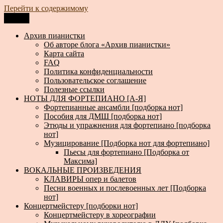
Перейти к содержимому
Меню
Архив пианистки
Всё для пианистов: ноты, книги, музыка, статьи…
Архив пианистки
Об авторе блога «Архив пианистки»
Карта сайта
FAQ
Политика конфиденциальности
Пользовательское соглашение
Полезные ссылки
НОТЫ ДЛЯ ФОРТЕПИАНО [А-Я]
Фортепианные ансамбли [подборка нот]
Пособия для ДМШ [подборка нот]
Этюды и упражнения для фортепиано [подборка
нот]
Музицирование [Подборка нот для фортепиано]
Пьесы для фортепиано [Подборка от
Максима]
ВОКАЛЬНЫЕ ПРОИЗВЕДЕНИЯ
КЛАВИРЫ опер и балетов
Песни военных и послевоенных лет [Подборка
нот]
Концертмейстеру [подборки нот]
Концертмейстеру в хореографии