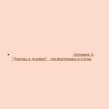
Артемьев Э.
"Девочка и дельфин"_ для фортепиано в 4 руки