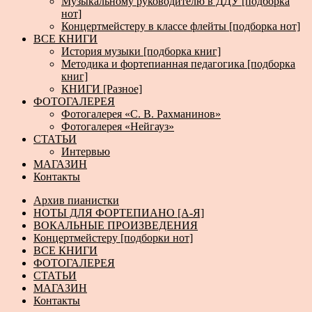
Музыкальному руководителю в ДДУ [подборка
нот]
Концертмейстеру в классе флейты [подборка нот]
ВСЕ КНИГИ
История музыки [подборка книг]
Методика и фортепианная педагогика [подборка
книг]
КНИГИ [Разное]
ФОТОГАЛЕРЕЯ
Фотогалерея «С. В. Рахманинов»
Фотогалерея «Нейгауз»
СТАТЬИ
Интервью
МАГАЗИН
Контакты
Архив пианистки
НОТЫ ДЛЯ ФОРТЕПИАНО [А-Я]
ВОКАЛЬНЫЕ ПРОИЗВЕДЕНИЯ
Концертмейстеру [подборки нот]
ВСЕ КНИГИ
ФОТОГАЛЕРЕЯ
СТАТЬИ
МАГАЗИН
Контакты