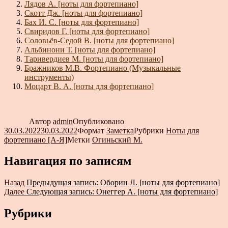
Лядов А. [ноты для фортепиано]
Скотт Дж. [ноты для фортепиано]
Бах И. С. [ноты для фортепиано]
Свиридов Г. [ноты для фортепиано]
Соловьёв-Седой В. [ноты для фортепиано]
Альбинони Т. [ноты для фортепиано]
Таривердиев М. [ноты для фортепиано]
Бражников М.В. Фортепиано (Музыкальные
инструменты)
Моцарт В. А. [ноты для фортепиано]
Автор
admin
Опубликовано
30.03.2022
30.03.2022
Формат
Заметка
Рубрики
Ноты для
фортепиано [А-Я]
Метки
Огиньский М.
Навигация по записям
Назад
Предыдущая запись:
Оборин Л. [ноты для фортепиано]
Далее
Следующая запись:
Онеггер А. [ноты для фортепиано]
Рубрики