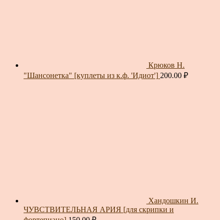
Крюков Н.
"Шансонетка" [куплеты из к.ф. 'Идиот']
200.00
₽
Хандошкин И.
ЧУВСТВИТЕЛЬНАЯ АРИЯ [для скрипки и
фортепиано]
150.00
₽