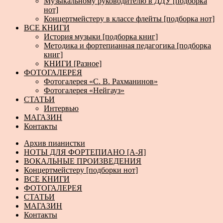
Музыкальному руководителю в ДДУ [подборка
нот]
Концертмейстеру в классе флейты [подборка нот]
ВСЕ КНИГИ
История музыки [подборка книг]
Методика и фортепианная педагогика [подборка
книг]
КНИГИ [Разное]
ФОТОГАЛЕРЕЯ
Фотогалерея «С. В. Рахманинов»
Фотогалерея «Нейгауз»
СТАТЬИ
Интервью
МАГАЗИН
Контакты
Архив пианистки
НОТЫ ДЛЯ ФОРТЕПИАНО [А-Я]
ВОКАЛЬНЫЕ ПРОИЗВЕДЕНИЯ
Концертмейстеру [подборки нот]
ВСЕ КНИГИ
ФОТОГАЛЕРЕЯ
СТАТЬИ
МАГАЗИН
Контакты