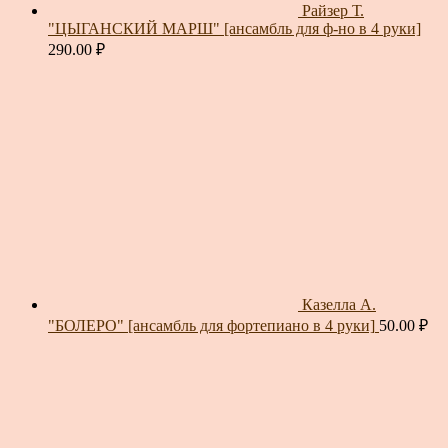
Райзер Т.
"ЦЫГАНСКИЙ МАРШ" [ансамбль для ф-но в 4 руки]
290.00
₽
Казелла А.
"БОЛЕРО" [ансамбль для фортепиано в 4 руки]
50.00
₽