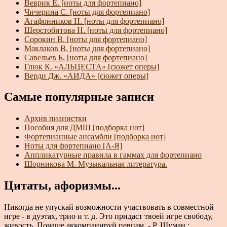
Веврик Е. [ноты для фортепиано]
Чичерина С. [ноты для фортепиано]
Агафонников Н. [ноты для фортепиано]
Шерстобитова Н. [ноты для фортепиано]
Сорокин В. [ноты для фортепиано]
Маклаков В. [ноты для фортепиано]
Савельев Б. [ноты для фортепиано]
Глюк К. «АЛЬЦЕСТА» [сюжет оперы]
Верди Дж. «АИДА» [сюжет оперы]
Самые популярные записи
Архив пианистки
Пособия для ДМШ [подборка нот]
Фортепианные ансамбли [подборка нот]
Ноты для фортепиано [А-Я]
Аппликатурные правила в гаммах для фортепиано
Шорникова М. Музыкальная литература.
Цитаты, афоризмы...
Никогда не упускай возможности участвовать в совместной
игре - в дуэтах, трио и т. д. Это придаст твоей игре свободу,
живость. Почаще аккомпанируй певцам. - Р. Шуман :