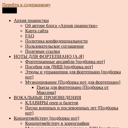
Перейти к содержимому
Меню
Архив пианистки
Всё для пианистов: ноты, книги, музыка, статьи…
Архив пианистки
Об авторе блога «Архив пианистки»
Карта сайта
FAQ
Политика конфиденциальности
Пользовательское соглашение
Полезные ссылки
НОТЫ ДЛЯ ФОРТЕПИАНО [А-Я]
Фортепианные ансамбли [подборка нот]
Пособия для ДМШ [подборка нот]
Этюды и упражнения для фортепиано [подборка
нот]
Музицирование [Подборка нот для фортепиано]
Пьесы для фортепиано [Подборка от
Максима]
ВОКАЛЬНЫЕ ПРОИЗВЕДЕНИЯ
КЛАВИРЫ опер и балетов
Песни военных и послевоенных лет [Подборка
нот]
Концертмейстеру [подборки нот]
Концертмейстеру в хореографии