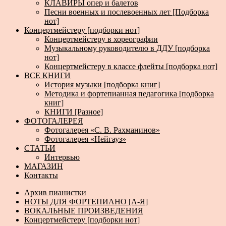
КЛАВИРЫ опер и балетов
Песни военных и послевоенных лет [Подборка
нот]
Концертмейстеру [подборки нот]
Концертмейстеру в хореографии
Музыкальному руководителю в ДДУ [подборка
нот]
Концертмейстеру в классе флейты [подборка нот]
ВСЕ КНИГИ
История музыки [подборка книг]
Методика и фортепианная педагогика [подборка
книг]
КНИГИ [Разное]
ФОТОГАЛЕРЕЯ
Фотогалерея «С. В. Рахманинов»
Фотогалерея «Нейгауз»
СТАТЬИ
Интервью
МАГАЗИН
Контакты
Архив пианистки
НОТЫ ДЛЯ ФОРТЕПИАНО [А-Я]
ВОКАЛЬНЫЕ ПРОИЗВЕДЕНИЯ
Концертмейстеру [подборки нот]