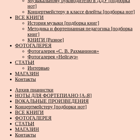
Музыкальному руководителю в ДДУ [подборка
нот]
Концертмейстеру в классе флейты [подборка нот]
ВСЕ КНИГИ
История музыки [подборка книг]
Методика и фортепианная педагогика [подборка
книг]
КНИГИ [Разное]
ФОТОГАЛЕРЕЯ
Фотогалерея «С. В. Рахманинов»
Фотогалерея «Нейгауз»
СТАТЬИ
Интервью
МАГАЗИН
Контакты
Архив пианистки
НОТЫ ДЛЯ ФОРТЕПИАНО [А-Я]
ВОКАЛЬНЫЕ ПРОИЗВЕДЕНИЯ
Концертмейстеру [подборки нот]
ВСЕ КНИГИ
ФОТОГАЛЕРЕЯ
СТАТЬИ
МАГАЗИН
Контакты