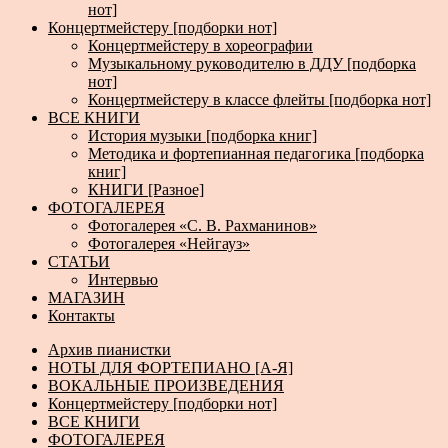
нот]
Концертмейстеру [подборки нот]
Концертмейстеру в хореографии
Музыкальному руководителю в ДДУ [подборка
нот]
Концертмейстеру в классе флейты [подборка нот]
ВСЕ КНИГИ
История музыки [подборка книг]
Методика и фортепианная педагогика [подборка
книг]
КНИГИ [Разное]
ФОТОГАЛЕРЕЯ
Фотогалерея «С. В. Рахманинов»
Фотогалерея «Нейгауз»
СТАТЬИ
Интервью
МАГАЗИН
Контакты
Архив пианистки
НОТЫ ДЛЯ ФОРТЕПИАНО [А-Я]
ВОКАЛЬНЫЕ ПРОИЗВЕДЕНИЯ
Концертмейстеру [подборки нот]
ВСЕ КНИГИ
ФОТОГАЛЕРЕЯ