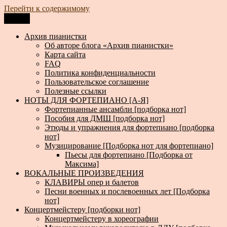
Перейти к содержимому
Меню
Архив пианистки
Всё для пианистов: ноты, книги, музыка, статьи…
Архив пианистки
Об авторе блога «Архив пианистки»
Карта сайта
FAQ
Политика конфиденциальности
Пользовательское соглашение
Полезные ссылки
НОТЫ ДЛЯ ФОРТЕПИАНО [А-Я]
Фортепианные ансамбли [подборка нот]
Пособия для ДМШ [подборка нот]
Этюды и упражнения для фортепиано [подборка
нот]
Музицирование [Подборка нот для фортепиано]
Пьесы для фортепиано [Подборка от
Максима]
ВОКАЛЬНЫЕ ПРОИЗВЕДЕНИЯ
КЛАВИРЫ опер и балетов
Песни военных и послевоенных лет [Подборка
нот]
Концертмейстеру [подборки нот]
Концертмейстеру в хореографии