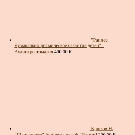
"Раннее
музыкально-ритмическое развитие детей"_
Аудиохрестоматия
490.00
₽
Крюков Н.
"Шансонетка" [куплеты из к.ф. 'Идиот']
200.00
₽