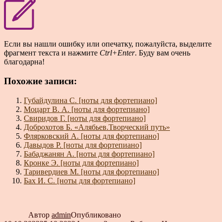
Если вы нашли ошибку или опечатку, пожалуйста, выделите
фрагмент текста и нажмите
Ctrl+Enter
. Буду вам очень
благодарна!
Похожие записи:
Губайдулина С. [ноты для фортепиано]
Моцарт В. А. [ноты для фортепиано]
Свиридов Г. [ноты для фортепиано]
Доброхотов Б. «Алябьев.Творческий путь»
Флярковский А. [ноты для фортепиано]
Давыдов Р. [ноты для фортепиано]
Бабаджанян А. [ноты для фортепиано]
Кронке Э. [ноты для фортепиано]
Таривердиев М. [ноты для фортепиано]
Бах И. С. [ноты для фортепиано]
Автор
admin
Опубликовано