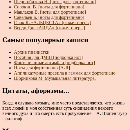
Шерстобитова Н. [ноты для фортепиано]
Сорокин В. [ноты для фортепиано]
Маклаков В. [ноты для фортепиано]
Савельев Б. [ноты для фортепиано]
Глюк К. «АЛЬЦЕСТА» [сюжет оперы]
Верди Дж. «АИДА» [сюжет оперы]
Самые популярные записи
Архив пианистки
Пособия для ДМШ [подборка нот]
Фортепианные ансамбли [подборка нот]
Ноты для фортепиано [А-Я]
Аппликатурные правила в гаммах для фортепиано
Шорникова М. Музыкальная литература.
Цитаты, афоризмы...
Когда я слушаю музыку, мне часто представляется, что жизнь
всех людей и моя собственная суть сновидения некоего
вечного духа и что смерть есть пробуждение. - А. Шопенгауэр
: философ