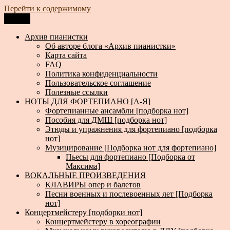
Перейти к содержимому
Меню
Архив пианистки
Всё для пианистов: ноты, книги, музыка, статьи…
Архив пианистки
Об авторе блога «Архив пианистки»
Карта сайта
FAQ
Политика конфиденциальности
Пользовательское соглашение
Полезные ссылки
НОТЫ ДЛЯ ФОРТЕПИАНО [А-Я]
Фортепианные ансамбли [подборка нот]
Пособия для ДМШ [подборка нот]
Этюды и упражнения для фортепиано [подборка
нот]
Музицирование [Подборка нот для фортепиано]
Пьесы для фортепиано [Подборка от
Максима]
ВОКАЛЬНЫЕ ПРОИЗВЕДЕНИЯ
КЛАВИРЫ опер и балетов
Песни военных и послевоенных лет [Подборка
нот]
Концертмейстеру [подборки нот]
Концертмейстеру в хореографии