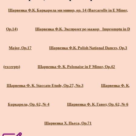
Шарвенка Ф.К. Баркарола ми минор, ор. 14 (Barcarolle in E Minor,
Op.14)
Шарвенка Ф.К. Экспромт ре-мажор_ Impromptu in D
Major, Op.17
Шарвенка Ф.К. Polish National Dances, Op.3
(excerpts)
Шарвенка Ф. К. Polonaise in F Minor, Op.42
Шарвенка Ф. К. Staccato Etude, Op.27, No.3
Шарвенка Ф. К.
Баркарола, Ор. 62, № 4
Шарвенка Ф. К. Гавот, Ор. 62, № 6
Шарвенка Х. Пьеса, Ор.71