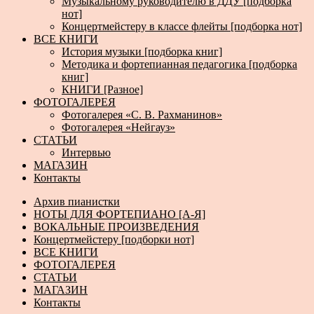
Музыкальному руководителю в ДДУ [подборка
нот]
Концертмейстеру в классе флейты [подборка нот]
ВСЕ КНИГИ
История музыки [подборка книг]
Методика и фортепианная педагогика [подборка
книг]
КНИГИ [Разное]
ФОТОГАЛЕРЕЯ
Фотогалерея «С. В. Рахманинов»
Фотогалерея «Нейгауз»
СТАТЬИ
Интервью
МАГАЗИН
Контакты
Архив пианистки
НОТЫ ДЛЯ ФОРТЕПИАНО [А-Я]
ВОКАЛЬНЫЕ ПРОИЗВЕДЕНИЯ
Концертмейстеру [подборки нот]
ВСЕ КНИГИ
ФОТОГАЛЕРЕЯ
СТАТЬИ
МАГАЗИН
Контакты