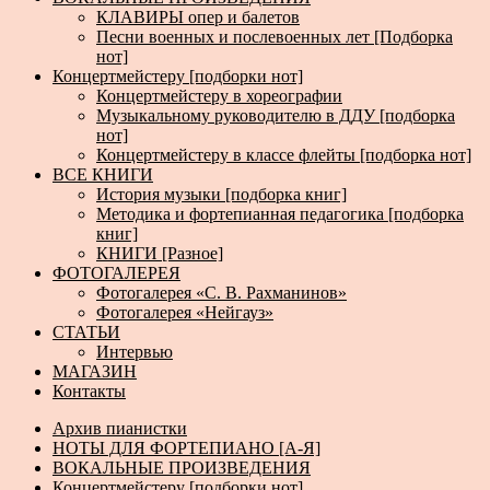
КЛАВИРЫ опер и балетов
Песни военных и послевоенных лет [Подборка
нот]
Концертмейстеру [подборки нот]
Концертмейстеру в хореографии
Музыкальному руководителю в ДДУ [подборка
нот]
Концертмейстеру в классе флейты [подборка нот]
ВСЕ КНИГИ
История музыки [подборка книг]
Методика и фортепианная педагогика [подборка
книг]
КНИГИ [Разное]
ФОТОГАЛЕРЕЯ
Фотогалерея «С. В. Рахманинов»
Фотогалерея «Нейгауз»
СТАТЬИ
Интервью
МАГАЗИН
Контакты
Архив пианистки
НОТЫ ДЛЯ ФОРТЕПИАНО [А-Я]
ВОКАЛЬНЫЕ ПРОИЗВЕДЕНИЯ
Концертмейстеру [подборки нот]