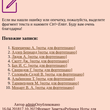
Если вы нашли ошибку или опечатку, пожалуйста, выделите
фрагмент текста и нажмите
Ctrl+Enter
. Буду вам очень
благодарна!
Похожие записи:
Корещенко А. [ноты для фортепиано]
Адлер Бернард [ноты для фортепиано]
Лядов А. [ноты для фортепиано]
Скотт Дж. [ноты для фортепиано]
Бах И. С. [ноты для фортепиано]
Свиридов Г. [ноты для фортепиано]
Соловьёв-Седой В. [ноты для фортепиано]
Альбинони Т. [ноты для фортепиано]
Таривердиев М. [ноты для фортепиано]
Моцарт В. А. [ноты для фортепиано]
Автор
admin
Опубликовано
16.04.2018
17.10.2022
Формат
Заметка
Рубрики
Ноты для