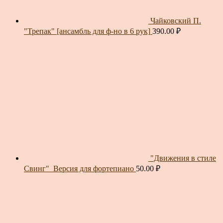
Чайковский П.
"Трепак" [ансамбль для ф-но в 6 рук]
390.00
₽
"Движения в стиле
Свинг"_Версия для фортепиано
50.00
₽