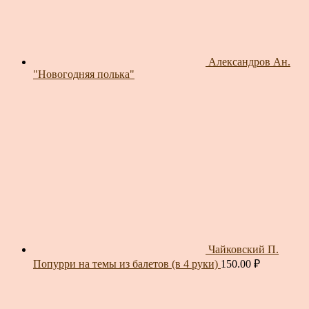
Александров Ан.
"Новогодняя полька"
Чайковский П.
Попурри на темы из балетов (в 4 руки)
150.00
₽