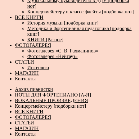
Музыкальному руководителю в ДДУ [подборка
нот]
Концертмейстеру в классе флейты [подборка нот]
ВСЕ КНИГИ
История музыки [подборка книг]
Методика и фортепианная педагогика [подборка
книг]
КНИГИ [Разное]
ФОТОГАЛЕРЕЯ
Фотогалерея «С. В. Рахманинов»
Фотогалерея «Нейгауз»
СТАТЬИ
Интервью
МАГАЗИН
Контакты
Архив пианистки
НОТЫ ДЛЯ ФОРТЕПИАНО [А-Я]
ВОКАЛЬНЫЕ ПРОИЗВЕДЕНИЯ
Концертмейстеру [подборки нот]
ВСЕ КНИГИ
ФОТОГАЛЕРЕЯ
СТАТЬИ
МАГАЗИН
Контакты