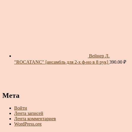
Вейнер Л.
"ROCATANC" [ансамбль для 2-х ф-но в 8 рук]
390.00
₽
Мета
Войти
Лента записей
Лента комментариев
WordPress.org