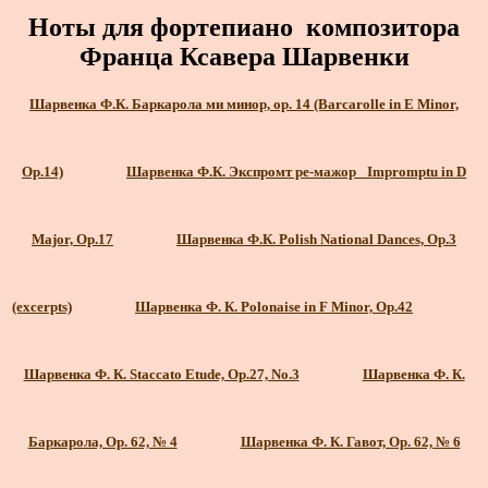
Ноты для фортепиано композитора
Франца Ксавера Шарвенки
Шарвенка Ф.К. Баркарола ми минор, ор. 14 (Barcarolle in E Minor,
Op.14)
Шарвенка Ф.К. Экспромт ре-мажор_ Impromptu in D
Major, Op.17
Шарвенка Ф.К. Polish National Dances, Op.3
(excerpts)
Шарвенка Ф. К. Polonaise in F Minor, Op.42
Шарвенка Ф. К. Staccato Etude, Op.27, No.3
Шарвенка Ф. К.
Баркарола, Ор. 62, № 4
Шарвенка Ф. К. Гавот, Ор. 62, № 6