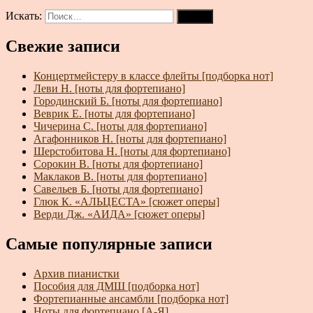
Искать:
Поиск
Свежие записи
Концертмейстеру в классе флейты [подборка нот]
Леви Н. [ноты для фортепиано]
Городинский Б. [ноты для фортепиано]
Веврик Е. [ноты для фортепиано]
Чичерина С. [ноты для фортепиано]
Агафонников Н. [ноты для фортепиано]
Шерстобитова Н. [ноты для фортепиано]
Сорокин В. [ноты для фортепиано]
Маклаков В. [ноты для фортепиано]
Савельев Б. [ноты для фортепиано]
Глюк К. «АЛЬЦЕСТА» [сюжет оперы]
Верди Дж. «АИДА» [сюжет оперы]
Самые популярные записи
Архив пианистки
Пособия для ДМШ [подборка нот]
Фортепианные ансамбли [подборка нот]
Ноты для фортепиано [А-Я]