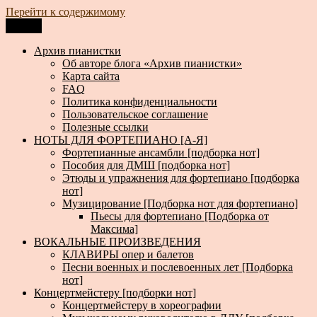
Перейти к содержимому
Меню
Архив пианистки
Всё для пианистов: ноты, книги, музыка, статьи…
Архив пианистки
Об авторе блога «Архив пианистки»
Карта сайта
FAQ
Политика конфиденциальности
Пользовательское соглашение
Полезные ссылки
НОТЫ ДЛЯ ФОРТЕПИАНО [А-Я]
Фортепианные ансамбли [подборка нот]
Пособия для ДМШ [подборка нот]
Этюды и упражнения для фортепиано [подборка
нот]
Музицирование [Подборка нот для фортепиано]
Пьесы для фортепиано [Подборка от
Максима]
ВОКАЛЬНЫЕ ПРОИЗВЕДЕНИЯ
КЛАВИРЫ опер и балетов
Песни военных и послевоенных лет [Подборка
нот]
Концертмейстеру [подборки нот]
Концертмейстеру в хореографии