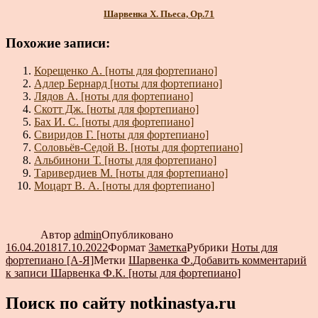
Шарвенка Х. Пьеса, Ор.71
Похожие записи:
Корещенко А. [ноты для фортепиано]
Адлер Бернард [ноты для фортепиано]
Лядов А. [ноты для фортепиано]
Скотт Дж. [ноты для фортепиано]
Бах И. С. [ноты для фортепиано]
Свиридов Г. [ноты для фортепиано]
Соловьёв-Седой В. [ноты для фортепиано]
Альбинони Т. [ноты для фортепиано]
Таривердиев М. [ноты для фортепиано]
Моцарт В. А. [ноты для фортепиано]
Автор
admin
Опубликовано
16.04.2018
17.10.2022
Формат
Заметка
Рубрики
Ноты для
фортепиано [А-Я]
Метки
Шарвенка Ф.
Добавить комментарий
к записи Шарвенка Ф.К. [ноты для фортепиано]
Поиск по сайту notkinastya.ru