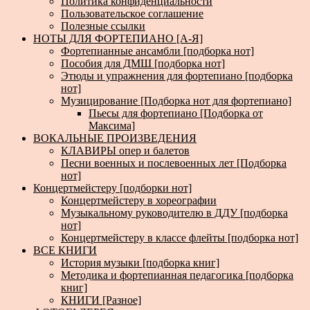
Политика конфиденциальности
Пользовательское соглашение
Полезные ссылки
НОТЫ ДЛЯ ФОРТЕПИАНО [А-Я]
Фортепианные ансамбли [подборка нот]
Пособия для ДМШ [подборка нот]
Этюды и упражнения для фортепиано [подборка
нот]
Музицирование [Подборка нот для фортепиано]
Пьесы для фортепиано [Подборка от
Максима]
ВОКАЛЬНЫЕ ПРОИЗВЕДЕНИЯ
КЛАВИРЫ опер и балетов
Песни военных и послевоенных лет [Подборка
нот]
Концертмейстеру [подборки нот]
Концертмейстеру в хореографии
Музыкальному руководителю в ДДУ [подборка
нот]
Концертмейстеру в классе флейты [подборка нот]
ВСЕ КНИГИ
История музыки [подборка книг]
Методика и фортепианная педагогика [подборка
книг]
КНИГИ [Разное]