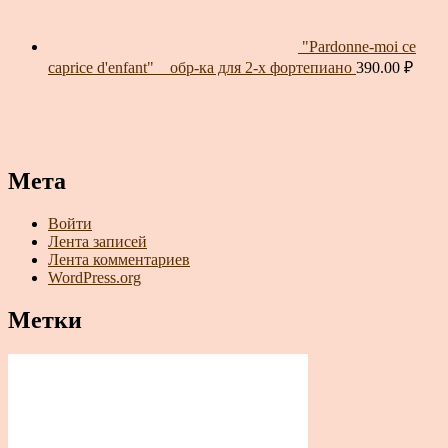
"Pardonne-moi ce
caprice d'enfant" _ обр-ка для 2-х фортепиано
390.00
₽
Мета
Войти
Лента записей
Лента комментариев
WordPress.org
Метки