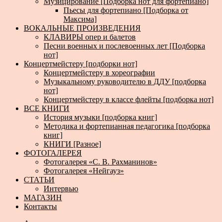
Музицирование [Подборка нот для фортепиано]
Пьесы для фортепиано [Подборка от
Максима]
ВОКАЛЬНЫЕ ПРОИЗВЕДЕНИЯ
КЛАВИРЫ опер и балетов
Песни военных и послевоенных лет [Подборка
нот]
Концертмейстеру [подборки нот]
Концертмейстеру в хореографии
Музыкальному руководителю в ДДУ [подборка
нот]
Концертмейстеру в классе флейты [подборка нот]
ВСЕ КНИГИ
История музыки [подборка книг]
Методика и фортепианная педагогика [подборка
книг]
КНИГИ [Разное]
ФОТОГАЛЕРЕЯ
Фотогалерея «С. В. Рахманинов»
Фотогалерея «Нейгауз»
СТАТЬИ
Интервью
МАГАЗИН
Контакты