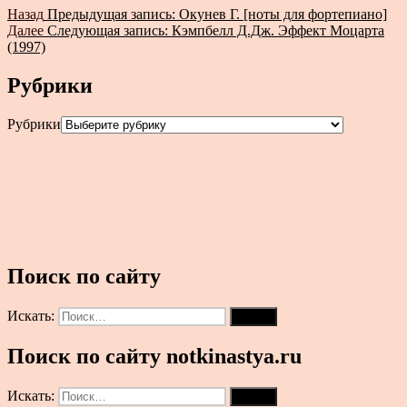
Назад
Предыдущая запись:
Окунев Г. [ноты для фортепиано]
Далее
Следующая запись:
Кэмпбелл Д.Дж. Эффект Моцарта
(1997)
Рубрики
Рубрики
Поиск по сайту
Искать:
Поиск
Поиск по сайту notkinastya.ru
Искать:
Поиск