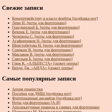
Свежие записи
Концертмейстеру в классе флейты [подборка нот]
Леви Н. [ноты для фортепиано]
Городинский Б. [ноты для фортепиано]
Веврик Е. [ноты для фортепиано]
Чичерина С. [ноты для фортепиано]
Агафонников Н. [ноты для фортепиано]
Шерстобитова Н. [ноты для фортепиано]
Сорокин В. [ноты для фортепиано]
Маклаков В. [ноты для фортепиано]
Савельев Б. [ноты для фортепиано]
Глюк К. «АЛЬЦЕСТА» [сюжет оперы]
Верди Дж. «АИДА» [сюжет оперы]
Самые популярные записи
Архив пианистки
Пособия для ДМШ [подборка нот]
Фортепианные ансамбли [подборка нот]
Ноты для фортепиано [А-Я]
Аппликатурные правила в гаммах для фортепиано
Шорникова М. Музыкальная литература.