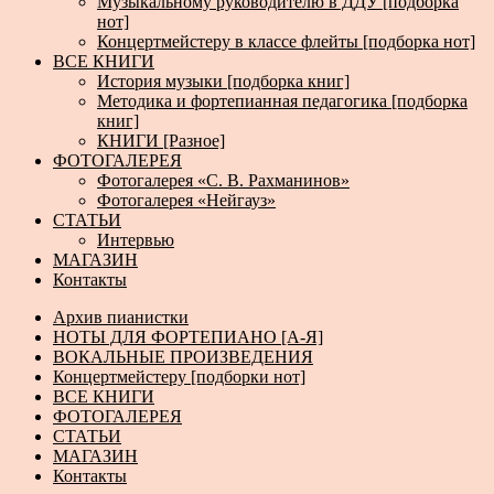
Музыкальному руководителю в ДДУ [подборка
нот]
Концертмейстеру в классе флейты [подборка нот]
ВСЕ КНИГИ
История музыки [подборка книг]
Методика и фортепианная педагогика [подборка
книг]
КНИГИ [Разное]
ФОТОГАЛЕРЕЯ
Фотогалерея «С. В. Рахманинов»
Фотогалерея «Нейгауз»
СТАТЬИ
Интервью
МАГАЗИН
Контакты
Архив пианистки
НОТЫ ДЛЯ ФОРТЕПИАНО [А-Я]
ВОКАЛЬНЫЕ ПРОИЗВЕДЕНИЯ
Концертмейстеру [подборки нот]
ВСЕ КНИГИ
ФОТОГАЛЕРЕЯ
СТАТЬИ
МАГАЗИН
Контакты