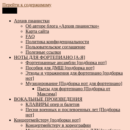
Перейти к содержимому
Меню
Архив пианистки
Всё для пианистов: ноты, книги, музыка, статьи…
Архив пианистки
Об авторе блога «Архив пианистки»
Карта сайта
FAQ
Политика конфиденциальности
Пользовательское соглашение
Полезные ссылки
НОТЫ ДЛЯ ФОРТЕПИАНО [А-Я]
Фортепианные ансамбли [подборка нот]
Пособия для ДМШ [подборка нот]
Этюды и упражнения для фортепиано [подборка
нот]
Музицирование [Подборка нот для фортепиано]
Пьесы для фортепиано [Подборка от
Максима]
ВОКАЛЬНЫЕ ПРОИЗВЕДЕНИЯ
КЛАВИРЫ опер и балетов
Песни военных и послевоенных лет [Подборка
нот]
Концертмейстеру [подборки нот]
Концертмейстеру в хореографии