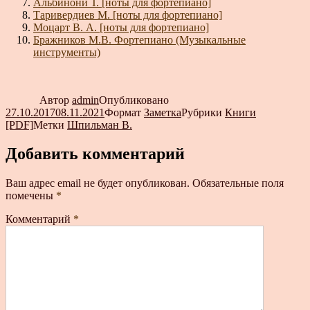
Альбинони Т. [ноты для фортепиано]
Таривердиев М. [ноты для фортепиано]
Моцарт В. А. [ноты для фортепиано]
Бражников М.В. Фортепиано (Музыкальные
инструменты)
Автор
admin
Опубликовано
27.10.2017
08.11.2021
Формат
Заметка
Рубрики
Книги
[PDF]
Метки
Шпильман В.
Добавить комментарий
Ваш адрес email не будет опубликован.
Обязательные поля
помечены
*
Комментарий
*