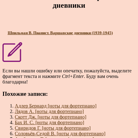
дневники
Шпильман В. Пианист. Варшавские дневники (1939-1945)
Если вы нашли ошибку или опечатку, пожалуйста, выделите
фрагмент текста и нажмите
Ctrl+Enter
. Буду вам очень
благодарна!
Похожие записи:
Адлер Бернард [ноты для фортепиано]
Лядов А. [ноты для фортепиано]
Скотт Дж. [ноты для фортепиано]
Бах И. С. [ноты для фортепиано]
Свиридов Г. [ноты для фортепиано]
Соловьёв-Седой В. [ноты для фортепиано]