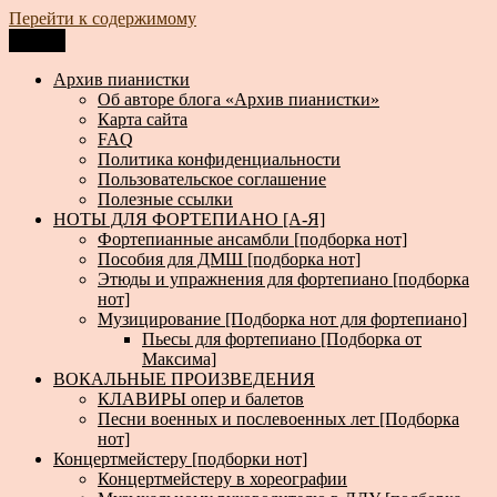
Перейти к содержимому
Меню
Архив пианистки
Всё для пианистов: ноты, книги, музыка, статьи…
Архив пианистки
Об авторе блога «Архив пианистки»
Карта сайта
FAQ
Политика конфиденциальности
Пользовательское соглашение
Полезные ссылки
НОТЫ ДЛЯ ФОРТЕПИАНО [А-Я]
Фортепианные ансамбли [подборка нот]
Пособия для ДМШ [подборка нот]
Этюды и упражнения для фортепиано [подборка
нот]
Музицирование [Подборка нот для фортепиано]
Пьесы для фортепиано [Подборка от
Максима]
ВОКАЛЬНЫЕ ПРОИЗВЕДЕНИЯ
КЛАВИРЫ опер и балетов
Песни военных и послевоенных лет [Подборка
нот]
Концертмейстеру [подборки нот]
Концертмейстеру в хореографии