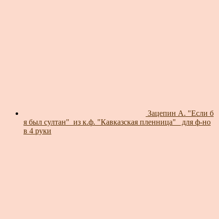
Зацепин А. "Если б
я был султан"_из к.ф. "Кавказская пленница"_ для ф-но
в 4 руки