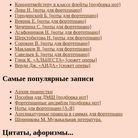
Концертмейстеру в классе флейты [подборка нот]
Леви Н. [ноты для фортепиано]
Городинский Б. [ноты для фортепиано]
Веврик Е. [ноты для фортепиано]
Чичерина С. [ноты для фортепиано]
Агафонников Н. [ноты для фортепиано]
Шерстобитова Н. [ноты для фортепиано]
Сорокин В. [ноты для фортепиано]
Маклаков В. [ноты для фортепиано]
Савельев Б. [ноты для фортепиано]
Глюк К. «АЛЬЦЕСТА» [сюжет оперы]
Верди Дж. «АИДА» [сюжет оперы]
Самые популярные записи
Архив пианистки
Пособия для ДМШ [подборка нот]
Фортепианные ансамбли [подборка нот]
Ноты для фортепиано [А-Я]
Аппликатурные правила в гаммах для фортепиано
Шорникова М. Музыкальная литература.
Цитаты, афоризмы...