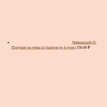
Чайковский П.
Попурри на темы из балетов (в 4 руки)
150.00
₽