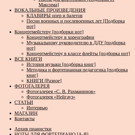
Максима]
ВОКАЛЬНЫЕ ПРОИЗВЕДЕНИЯ
КЛАВИРЫ опер и балетов
Песни военных и послевоенных лет [Подборка
нот]
Концертмейстеру [подборки нот]
Концертмейстеру в хореографии
Музыкальному руководителю в ДДУ [подборка
нот]
Концертмейстеру в классе флейты [подборка нот]
ВСЕ КНИГИ
История музыки [подборка книг]
Методика и фортепианная педагогика [подборка
книг]
КНИГИ [Разное]
ФОТОГАЛЕРЕЯ
Фотогалерея «С. В. Рахманинов»
Фотогалерея «Нейгауз»
СТАТЬИ
Интервью
МАГАЗИН
Контакты
Архив пианистки
НОТЫ ДЛЯ ФОРТЕПИАНО [А-Я]