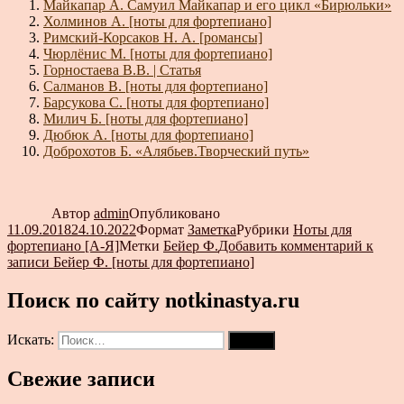
Майкапар А. Самуил Майкапар и его цикл «Бирюльки»
Холминов А. [ноты для фортепиано]
Римский-Корсаков Н. А. [романсы]
Чюрлёнис М. [ноты для фортепиано]
Горностаева В.В. | Статья
Салманов В. [ноты для фортепиано]
Барсукова С. [ноты для фортепиано]
Милич Б. [ноты для фортепиано]
Дюбюк А. [ноты для фортепиано]
Доброхотов Б. «Алябьев.Творческий путь»
Автор
admin
Опубликовано
11.09.2018
24.10.2022
Формат
Заметка
Рубрики
Ноты для
фортепиано [А-Я]
Метки
Бейер Ф.
Добавить комментарий
к
записи Бейер Ф. [ноты для фортепиано]
Поиск по сайту notkinastya.ru
Искать:
Поиск
Свежие записи