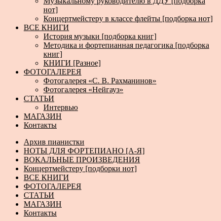
Музыкальному руководителю в ДДУ [подборка
нот]
Концертмейстеру в классе флейты [подборка нот]
ВСЕ КНИГИ
История музыки [подборка книг]
Методика и фортепианная педагогика [подборка
книг]
КНИГИ [Разное]
ФОТОГАЛЕРЕЯ
Фотогалерея «С. В. Рахманинов»
Фотогалерея «Нейгауз»
СТАТЬИ
Интервью
МАГАЗИН
Контакты
Архив пианистки
НОТЫ ДЛЯ ФОРТЕПИАНО [А-Я]
ВОКАЛЬНЫЕ ПРОИЗВЕДЕНИЯ
Концертмейстеру [подборки нот]
ВСЕ КНИГИ
ФОТОГАЛЕРЕЯ
СТАТЬИ
МАГАЗИН
Контакты