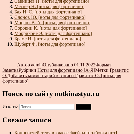
Савинцев П. [ноты для фортепиано]
Метнер Н. [ноты для фортепиано]
Бах И. С. [ноты для фортепиано]
Слонов Ю. [ноты для фортепиано]
Моцарт В. А. [ноты для фортепиано]
Сорокин К. [ноты для фортепиано]
Морриконе Э. [ноты для фортепиано]
Брамс И. [ноты для фортепиано]
Шуберт Ф. [ноты для фортепиано]
Автор
admin
Опубликовано
01.11.2022
Формат
Заметка
Рубрики
Ноты для фортепиано [А-Я]
Метки
Гравитис
О.
Добавить комментарий
к записи Гравитис О. [ноты для
фортепиано]
Поиск по сайту notkinastya.ru
Искать:
Поиск
Свежие записи
Концертмейстеру в классе флейты [подборка нот]