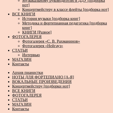
Музыкальному руководителю в ДДУ [подборка
нот]
Концертмейстеру в классе флейты [подборка нот]
ВСЕ КНИГИ
История музыки [подборка книг]
Методика и фортепианная педагогика [подборка
книг]
КНИГИ [Разное]
ФОТОГАЛЕРЕЯ
Фотогалерея «С. В. Рахманинов»
Фотогалерея «Нейгауз»
СТАТЬИ
Интервью
МАГАЗИН
Контакты
Архив пианистки
НОТЫ ДЛЯ ФОРТЕПИАНО [А-Я]
ВОКАЛЬНЫЕ ПРОИЗВЕДЕНИЯ
Концертмейстеру [подборки нот]
ВСЕ КНИГИ
ФОТОГАЛЕРЕЯ
СТАТЬИ
МАГАЗИН
Контакты