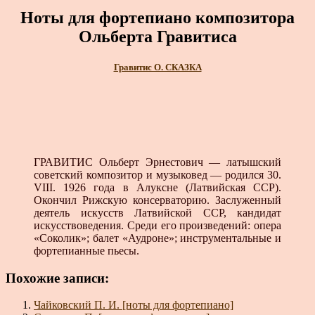
Ноты для фортепиано композитора
Ольберта Гравитиса
Гравитис О. СКАЗКА
ГРАВИТИС Ольберт Эрнестович — латышский
советский композитор и музыковед — родился 30.
VIII. 1926 года в Алуксне (Латвийская ССР).
Окончил Рижскую консервато­рию. Заслуженный
деятель искусств Латвийской ССР, канди­дат
искусствоведения. Среди его произведений: опера
«Соко­лик»; балет «Аудроне»; инструментальные и
фортепианные пьесы.
Похожие записи:
Чайковский П. И. [ноты для фортепиано]