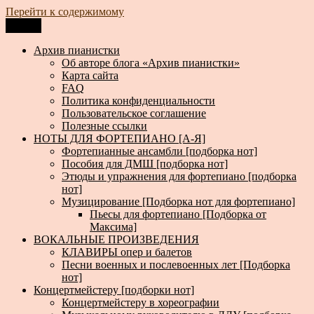
Перейти к содержимому
Меню
Архив пианистки
Всё для пианистов: ноты, книги, музыка, статьи…
Архив пианистки
Об авторе блога «Архив пианистки»
Карта сайта
FAQ
Политика конфиденциальности
Пользовательское соглашение
Полезные ссылки
НОТЫ ДЛЯ ФОРТЕПИАНО [А-Я]
Фортепианные ансамбли [подборка нот]
Пособия для ДМШ [подборка нот]
Этюды и упражнения для фортепиано [подборка
нот]
Музицирование [Подборка нот для фортепиано]
Пьесы для фортепиано [Подборка от
Максима]
ВОКАЛЬНЫЕ ПРОИЗВЕДЕНИЯ
КЛАВИРЫ опер и балетов
Песни военных и послевоенных лет [Подборка
нот]
Концертмейстеру [подборки нот]
Концертмейстеру в хореографии