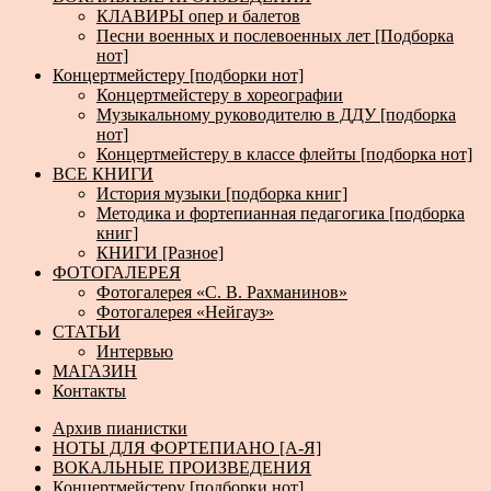
КЛАВИРЫ опер и балетов
Песни военных и послевоенных лет [Подборка
нот]
Концертмейстеру [подборки нот]
Концертмейстеру в хореографии
Музыкальному руководителю в ДДУ [подборка
нот]
Концертмейстеру в классе флейты [подборка нот]
ВСЕ КНИГИ
История музыки [подборка книг]
Методика и фортепианная педагогика [подборка
книг]
КНИГИ [Разное]
ФОТОГАЛЕРЕЯ
Фотогалерея «С. В. Рахманинов»
Фотогалерея «Нейгауз»
СТАТЬИ
Интервью
МАГАЗИН
Контакты
Архив пианистки
НОТЫ ДЛЯ ФОРТЕПИАНО [А-Я]
ВОКАЛЬНЫЕ ПРОИЗВЕДЕНИЯ
Концертмейстеру [подборки нот]