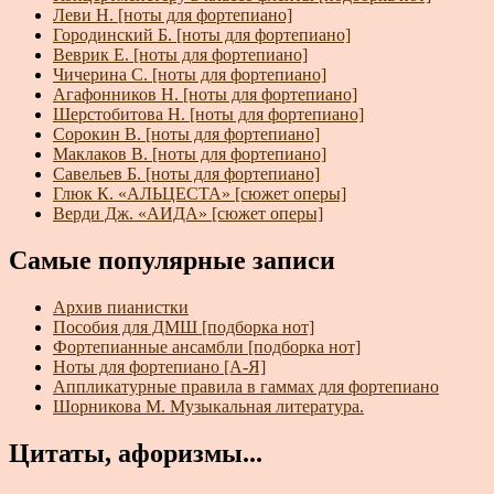
Леви Н. [ноты для фортепиано]
Городинский Б. [ноты для фортепиано]
Веврик Е. [ноты для фортепиано]
Чичерина С. [ноты для фортепиано]
Агафонников Н. [ноты для фортепиано]
Шерстобитова Н. [ноты для фортепиано]
Сорокин В. [ноты для фортепиано]
Маклаков В. [ноты для фортепиано]
Савельев Б. [ноты для фортепиано]
Глюк К. «АЛЬЦЕСТА» [сюжет оперы]
Верди Дж. «АИДА» [сюжет оперы]
Самые популярные записи
Архив пианистки
Пособия для ДМШ [подборка нот]
Фортепианные ансамбли [подборка нот]
Ноты для фортепиано [А-Я]
Аппликатурные правила в гаммах для фортепиано
Шорникова М. Музыкальная литература.
Цитаты, афоризмы...