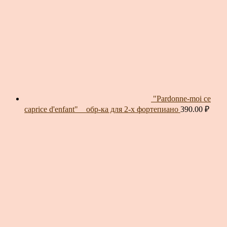
"Pardonne-moi ce
caprice d'enfant" _ обр-ка для 2-х фортепиано
390.00
₽