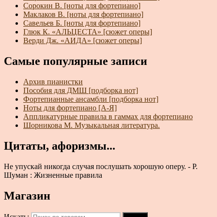
Сорокин В. [ноты для фортепиано]
Маклаков В. [ноты для фортепиано]
Савельев Б. [ноты для фортепиано]
Глюк К. «АЛЬЦЕСТА» [сюжет оперы]
Верди Дж. «АИДА» [сюжет оперы]
Самые популярные записи
Архив пианистки
Пособия для ДМШ [подборка нот]
Фортепианные ансамбли [подборка нот]
Ноты для фортепиано [А-Я]
Аппликатурные правила в гаммах для фортепиано
Шорникова М. Музыкальная литература.
Цитаты, афоризмы...
Не упускай никогда случая послушать хорошую оперу. - Р.
Шуман : Жизненные правила
Магазин
Искать: