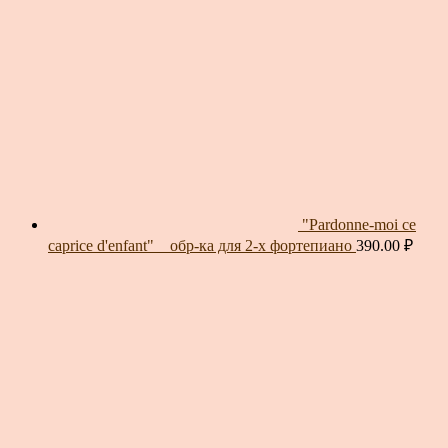
"Pardonne-moi ce
caprice d'enfant" _ обр-ка для 2-х фортепиано
390.00
₽