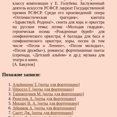
классу композиции у Е. Го­лубева. Заслуженный
деятель искусств РСФСР, лауреат Го­сударственной
премии РСФСР. Среди его произведений: опе­ра
«Оптимистическая трагедия»; кантата
«Здравствуй, Роди­на!», сюита для хора и оркестра
на русские темы; поэма «Мо­лодая гвардия»,
героическая поэма «Рожденные бурей» для
симфонического оркестра; 4 баллады для баса и
симфониче­ского оркестра; хоры, песни (в том
числе «Песня о Ленине», «Песня молодых»,
«Песня дружбы»), романсы; фортепианные пьесы
(серенада, «Детский альбом» и др.); музыка для
театра и кино.
[А. Бакулов]
Похожие записи:
Альбинони Т. [ноты для фортепиано]
Пёрселл Г. [ноты для фортепиано]
Таривердиев М. [ноты для фортепиано]
Рюигрок А. [ноты для фортепиано]
Моцарт В. А. [ноты для фортепиано]
Абрамов А. [ноты для фортепиано]
Скотт Дж. [ноты для фортепиано]