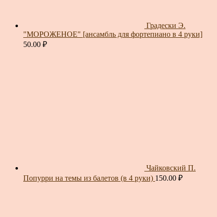
Градески Э.
"МОРОЖЕНОЕ" [ансамбль для фортепиано в 4 руки]
50.00
₽
Чайковский П.
Попурри на темы из балетов (в 4 руки)
150.00
₽