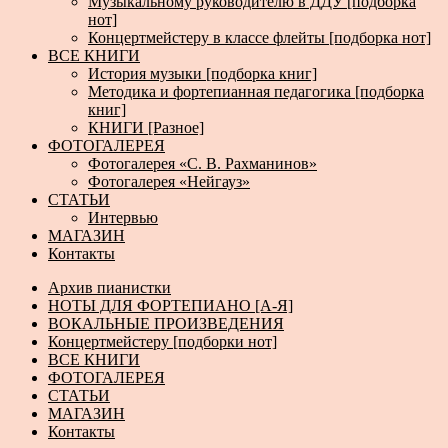
Музыкальному руководителю в ДДУ [подборка
нот]
Концертмейстеру в классе флейты [подборка нот]
ВСЕ КНИГИ
История музыки [подборка книг]
Методика и фортепианная педагогика [подборка
книг]
КНИГИ [Разное]
ФОТОГАЛЕРЕЯ
Фотогалерея «С. В. Рахманинов»
Фотогалерея «Нейгауз»
СТАТЬИ
Интервью
МАГАЗИН
Контакты
Архив пианистки
НОТЫ ДЛЯ ФОРТЕПИАНО [А-Я]
ВОКАЛЬНЫЕ ПРОИЗВЕДЕНИЯ
Концертмейстеру [подборки нот]
ВСЕ КНИГИ
ФОТОГАЛЕРЕЯ
СТАТЬИ
МАГАЗИН
Контакты