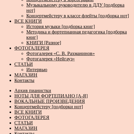
Музыкальному руководителю в ДДУ [подборка
нот]
Концертмейстеру в классе флейты [подборка нот]
ВСЕ КНИГИ
История музыки [подборка книг]
Методика и фортепианная педагогика [подборка
книг]
КНИГИ [Разное]
ФОТОГАЛЕРЕЯ
Фотогалерея «С. В. Рахманинов»
Фотогалерея «Нейгауз»
СТАТЬИ
Интервью
МАГАЗИН
Контакты
Архив пианистки
НОТЫ ДЛЯ ФОРТЕПИАНО [А-Я]
ВОКАЛЬНЫЕ ПРОИЗВЕДЕНИЯ
Концертмейстеру [подборки нот]
ВСЕ КНИГИ
ФОТОГАЛЕРЕЯ
СТАТЬИ
МАГАЗИН
Контакты