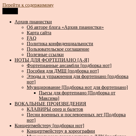
Перейти к содержимому
Меню
Архив пианистки
Всё для пианистов: ноты, книги, музыка, статьи…
Архив пианистки
Об авторе блога «Архив пианистки»
Карта сайта
FAQ
Политика конфиденциальности
Пользовательское соглашение
Полезные ссылки
НОТЫ ДЛЯ ФОРТЕПИАНО [А-Я]
Фортепианные ансамбли [подборка нот]
Пособия для ДМШ [подборка нот]
Этюды и упражнения для фортепиано [подборка
нот]
Музицирование [Подборка нот для фортепиано]
Пьесы для фортепиано [Подборка от
Максима]
ВОКАЛЬНЫЕ ПРОИЗВЕДЕНИЯ
КЛАВИРЫ опер и балетов
Песни военных и послевоенных лет [Подборка
нот]
Концертмейстеру [подборки нот]
Концертмейстеру в хореографии