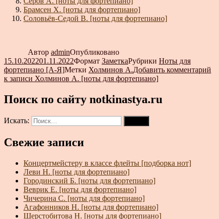
Серов А. [ноты для фортепиано]
Брамсен Х. [ноты для фортепиано]
Соловьёв-Седой В. [ноты для фортепиано]
Автор
admin
Опубликовано
15.10.2022
01.11.2022
Формат
Заметка
Рубрики
Ноты для
фортепиано [А-Я]
Метки
Холминов А.
Добавить комментарий
к записи Холминов А. [ноты для фортепиано]
Поиск по сайту notkinastya.ru
Искать:
Поиск
Свежие записи
Концертмейстеру в классе флейты [подборка нот]
Леви Н. [ноты для фортепиано]
Городинский Б. [ноты для фортепиано]
Веврик Е. [ноты для фортепиано]
Чичерина С. [ноты для фортепиано]
Агафонников Н. [ноты для фортепиано]
Шерстобитова Н. [ноты для фортепиано]