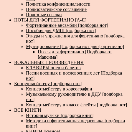
Политика конфиденциальности
Пользовательское соглашение
Полезные ссылки
НОТЫ ДЛЯ ФОРТЕПИАНО [А-Я]
Фортепианные ансамбли [подборка нот]
Пособия для ДМШ [подборка нот]
Этюды и упражнения для фортепиано [подборка
нот]
Музицирование [Подборка нот для фортепиано]
Пьесы для фортепиано [Подборка от
Максима]
ВОКАЛЬНЫЕ ПРОИЗВЕДЕНИЯ
КЛАВИРЫ опер и балетов
Песни военных и послевоенных лет [Подборка
нот]
Концертмейстеру [подборки нот]
Концертмейстеру в хореографии
Музыкальному руководителю в ДДУ [подборка
нот]
Концертмейстеру в классе флейты [подборка нот]
ВСЕ КНИГИ
История музыки [подборка книг]
Методика и фортепианная педагогика [подборка
книг]
КНИГИ [Разное]