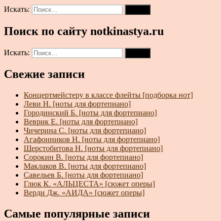
Искать:
Поиск
Поиск по сайту notkinastya.ru
Искать:
Поиск
Свежие записи
Концертмейстеру в классе флейты [подборка нот]
Леви Н. [ноты для фортепиано]
Городинский Б. [ноты для фортепиано]
Веврик Е. [ноты для фортепиано]
Чичерина С. [ноты для фортепиано]
Агафонников Н. [ноты для фортепиано]
Шерстобитова Н. [ноты для фортепиано]
Сорокин В. [ноты для фортепиано]
Маклаков В. [ноты для фортепиано]
Савельев Б. [ноты для фортепиано]
Глюк К. «АЛЬЦЕСТА» [сюжет оперы]
Верди Дж. «АИДА» [сюжет оперы]
Самые популярные записи