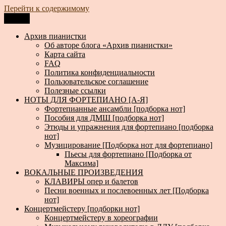
Перейти к содержимому
Меню
Архив пианистки
Всё для пианистов: ноты, книги, музыка, статьи…
Архив пианистки
Об авторе блога «Архив пианистки»
Карта сайта
FAQ
Политика конфиденциальности
Пользовательское соглашение
Полезные ссылки
НОТЫ ДЛЯ ФОРТЕПИАНО [А-Я]
Фортепианные ансамбли [подборка нот]
Пособия для ДМШ [подборка нот]
Этюды и упражнения для фортепиано [подборка
нот]
Музицирование [Подборка нот для фортепиано]
Пьесы для фортепиано [Подборка от
Максима]
ВОКАЛЬНЫЕ ПРОИЗВЕДЕНИЯ
КЛАВИРЫ опер и балетов
Песни военных и послевоенных лет [Подборка
нот]
Концертмейстеру [подборки нот]
Концертмейстеру в хореографии