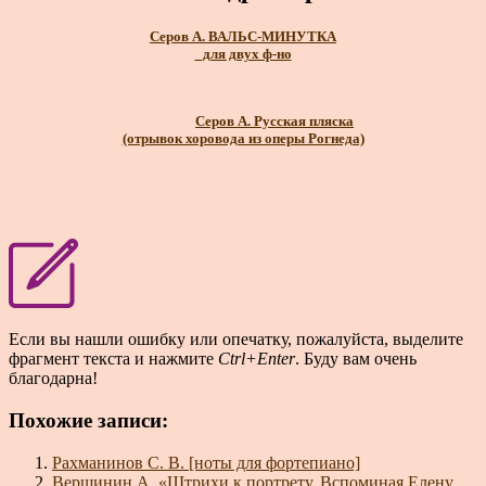
Серов А. ВАЛЬС-МИНУТКА
_для двух ф-но
Серов А. Русская пляска
(отрывок хоровода из оперы Рогнеда)
Если вы нашли ошибку или опечатку, пожалуйста, выделите
фрагмент текста и нажмите
Ctrl+Enter
. Буду вам очень
благодарна!
Похожие записи:
Рахманинов С. В. [ноты для фортепиано]
Вершинин А. «Штрихи к портрету. Вспоминая Елену