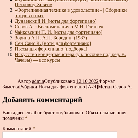
Петровну Ховен»
«Фортепианная техника в удовольствие» | Сборники
этюдов и пьес
Дунаевский И. [ноты для фортепиано]
Серов А. «Воспоминания о М.И. Глинке»
Чайковский П. И. [ноты для фортепиано]
Зорина А.П. А.П. Бородин. (1987)
Сен-Санс К. [ноты для фортепиано]
Пьесы для фортепиано [подборка]
Искусство концертмейстера (уч. пособие под ред. В.
Чачавы) — все курсы
Автор
admin
Опубликовано
12.10.2022
Формат
Заметка
Рубрики
Ноты для фортепиано [А-Я]
Метки
Серов А.
Добавить комментарий
Ваш адрес email не будет опубликован.
Обязательные поля
помечены
*
Комментарий
*