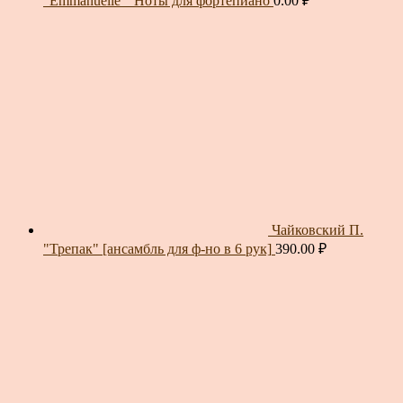
"Emmanuelle"_Ноты для фортепиано
0.00
₽
Чайковский П.
"Трепак" [ансамбль для ф-но в 6 рук]
390.00
₽