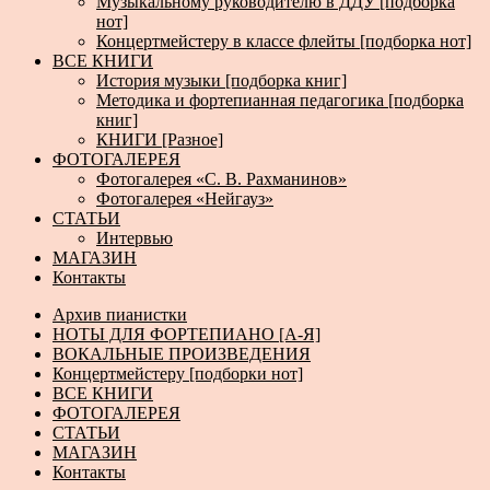
Музыкальному руководителю в ДДУ [подборка
нот]
Концертмейстеру в классе флейты [подборка нот]
ВСЕ КНИГИ
История музыки [подборка книг]
Методика и фортепианная педагогика [подборка
книг]
КНИГИ [Разное]
ФОТОГАЛЕРЕЯ
Фотогалерея «С. В. Рахманинов»
Фотогалерея «Нейгауз»
СТАТЬИ
Интервью
МАГАЗИН
Контакты
Архив пианистки
НОТЫ ДЛЯ ФОРТЕПИАНО [А-Я]
ВОКАЛЬНЫЕ ПРОИЗВЕДЕНИЯ
Концертмейстеру [подборки нот]
ВСЕ КНИГИ
ФОТОГАЛЕРЕЯ
СТАТЬИ
МАГАЗИН
Контакты