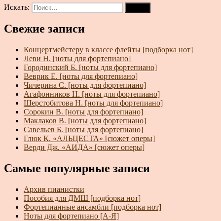
Искать:
Поиск
Свежие записи
Концертмейстеру в классе флейты [подборка нот]
Леви Н. [ноты для фортепиано]
Городинский Б. [ноты для фортепиано]
Веврик Е. [ноты для фортепиано]
Чичерина С. [ноты для фортепиано]
Агафонников Н. [ноты для фортепиано]
Шерстобитова Н. [ноты для фортепиано]
Сорокин В. [ноты для фортепиано]
Маклаков В. [ноты для фортепиано]
Савельев Б. [ноты для фортепиано]
Глюк К. «АЛЬЦЕСТА» [сюжет оперы]
Верди Дж. «АИДА» [сюжет оперы]
Самые популярные записи
Архив пианистки
Пособия для ДМШ [подборка нот]
Фортепианные ансамбли [подборка нот]
Ноты для фортепиано [А-Я]