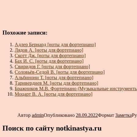
Похожие записи:
Адлер Бернард [ноты для фортепиано]
Лядов А. [ноты для фортепиано]
Скотт Дж. [ноты для фортепиано]
Бах И. С. [ноты для фортепиано]
Свиридов Г. [ноты для фортепиано]
Соловьёв-Седой В. [ноты для фортепиано]
Альбинони Т. [ноты для фортепиано]
Таривердиев М. [ноты для фортепиано]
Бражников М.В. Фортепиано (Музыкальные инструменты
Моцарт В. А. [ноты для фортепиано]
Автор
admin
Опубликовано
28.09.2022
Формат
Заметка
Р
Поиск по сайту notkinastya.ru