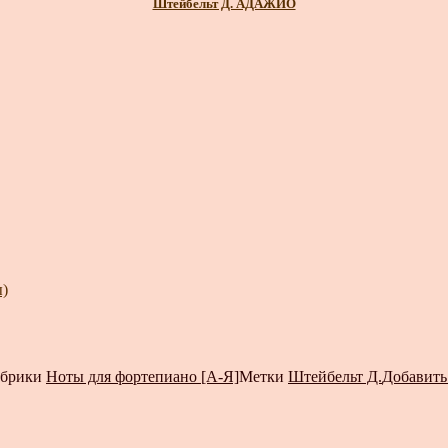
Штейбельт Д. АДАЖИО
)
убрики
Ноты для фортепиано [А-Я]
Метки
Штейбельт Д.
Добавить