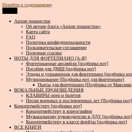
Перейти к содержимому
Меню
Архив пианистки
Всё для пианистов: ноты, книги, музыка, статьи…
Архив пианистки
Об авторе блога «Архив пианистки»
Карта сайта
FAQ
Политика конфиденциальности
Пользовательское соглашение
Полезные ссылки
НОТЫ ДЛЯ ФОРТЕПИАНО [А-Я]
Фортепианные ансамбли [подборка нот]
Пособия для ДМШ [подборка нот]
Этюды и упражнения для фортепиано [подборка но
Музицирование [Подборка нот для фортепиано]
Пьесы для фортепиано [Подборка от Максима
ВОКАЛЬНЫЕ ПРОИЗВЕДЕНИЯ
КЛАВИРЫ опер и балетов
Песни военных и послевоенных лет [Подборка нот]
Концертмейстеру [подборки нот]
Концертмейстеру в хореографии
Музыкальному руководителю в ДДУ [подборка нот
Концертмейстеру в классе флейты [подборка нот]
ВСЕ КНИГИ