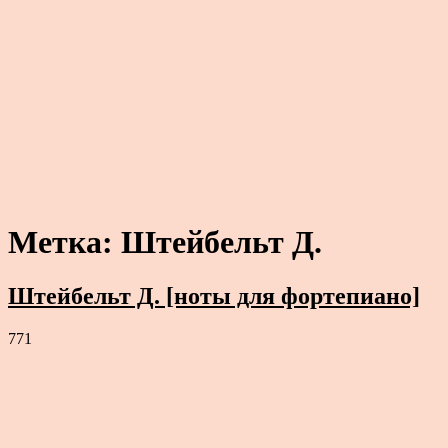
Метка:
Штейбельт Д.
Штейбельт Д. [ноты для фортепиано]
771