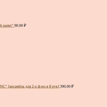
 parter"
90.00
₽
" [ансамбль для 2-х ф-но в 8 рук]
390.00
₽