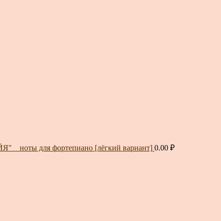
" _ ноты для фортепиано [лёгкий вариант]
0.00
₽