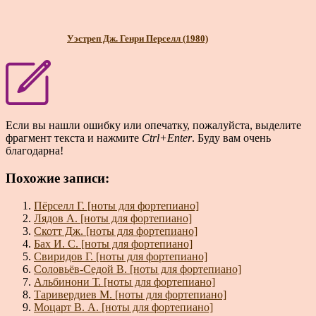
Уэстреп Дж. Генри Перселл (1980)
Если вы нашли ошибку или опечатку, пожалуйста, выделите
фрагмент текста и нажмите
Ctrl+Enter
. Буду вам очень
благодарна!
Похожие записи:
Пёрселл Г. [ноты для фортепиано]
Лядов А. [ноты для фортепиано]
Скотт Дж. [ноты для фортепиано]
Бах И. С. [ноты для фортепиано]
Свиридов Г. [ноты для фортепиано]
Соловьёв-Седой В. [ноты для фортепиано]
Альбинони Т. [ноты для фортепиано]
Таривердиев М. [ноты для фортепиано]
Моцарт В. А. [ноты для фортепиано]