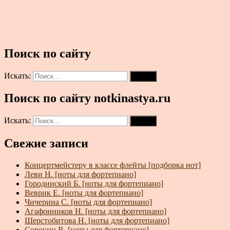
Поиск по сайту
Искать:
Поиск
Поиск по сайту notkinastya.ru
Искать:
Поиск
Свежие записи
Концертмейстеру в классе флейты [подборка нот]
Леви Н. [ноты для фортепиано]
Городинский Б. [ноты для фортепиано]
Веврик Е. [ноты для фортепиано]
Чичерина С. [ноты для фортепиано]
Агафонников Н. [ноты для фортепиано]
Шерстобитова Н. [ноты для фортепиано]
Сорокин В. [ноты для фортепиано]