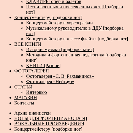
КЛАВИРЫ опер и балетов
Песни военных и послевоенных лет [Подборка
нот]
Концертмейстеру [подборки нот]
Концертмейстеру в хореографии
Музыкальному руководителю в ДДУ [подборка
нот]
Концертмейстеру в классе флейты [подборка нот]
ВСЕ КНИГИ
История музыки [подборка книг]
Методика и фортепианная педагогика [подборка
книг]
КНИГИ [Разное]
ФОТОГАЛЕРЕЯ
Фотогалерея «С. В. Рахманинов»
Фотогалерея «Нейгауз»
СТАТЬИ
Интервью
МАГАЗИН
Контакты
Архив пианистки
НОТЫ ДЛЯ ФОРТЕПИАНО [А-Я]
ВОКАЛЬНЫЕ ПРОИЗВЕДЕНИЯ
Концертмейстеру [подборки нот]