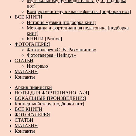
Музыкальному руководителю в ДДУ [подборка
нот]
Концертмейстеру в классе флейты [подборка нот]
ВСЕ КНИГИ
История музыки [подборка книг]
Методика и фортепианная педагогика [подборка
книг]
КНИГИ [Разное]
ФОТОГАЛЕРЕЯ
Фотогалерея «С. В. Рахманинов»
Фотогалерея «Нейгауз»
СТАТЬИ
Интервью
МАГАЗИН
Контакты
Архив пианистки
НОТЫ ДЛЯ ФОРТЕПИАНО [А-Я]
ВОКАЛЬНЫЕ ПРОИЗВЕДЕНИЯ
Концертмейстеру [подборки нот]
ВСЕ КНИГИ
ФОТОГАЛЕРЕЯ
СТАТЬИ
МАГАЗИН
Контакты