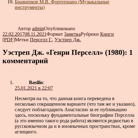
Бражников М.В. Фортепиано (Музыкальные
инструменты)
Автор
admin
Опубликовано
22.02.2017
08.11.2021
Формат
Заметка
Рубрики
Книги
[PDF]
Метки
Перселл Г.
,
Уэстреп Дж.
Уэстреп Дж. «Генри Перселл» (1980): 1
комментарий
Basilio
:
25.01.2021 в 22:07
Несмотря на то, что данная книга переведена в
несколько сокращенном варианте (что там же и указано),
следует поблагодарить Анастасию за ее публикацию
здесь, поскольку фундаментальные биографии Перселла
(а это именно такого рода работа) являются редкостью в
русскоязычном да и в иноязычных пространствах, кроме
аглицкого.