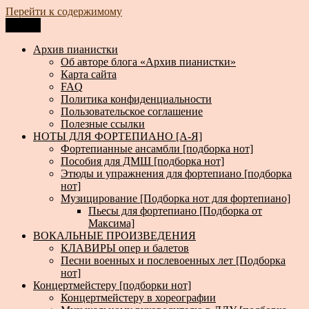
Перейти к содержимому
Меню
Архив пианистки
Всё для пианистов: ноты, книги, музыка, статьи…
Архив пианистки
Об авторе блога «Архив пианистки»
Карта сайта
FAQ
Политика конфиденциальности
Пользовательское соглашение
Полезные ссылки
НОТЫ ДЛЯ ФОРТЕПИАНО [А-Я]
Фортепианные ансамбли [подборка нот]
Пособия для ДМШ [подборка нот]
Этюды и упражнения для фортепиано [подборка
нот]
Музицирование [Подборка нот для фортепиано]
Пьесы для фортепиано [Подборка от
Максима]
ВОКАЛЬНЫЕ ПРОИЗВЕДЕНИЯ
КЛАВИРЫ опер и балетов
Песни военных и послевоенных лет [Подборка
нот]
Концертмейстеру [подборки нот]
Концертмейстеру в хореографии