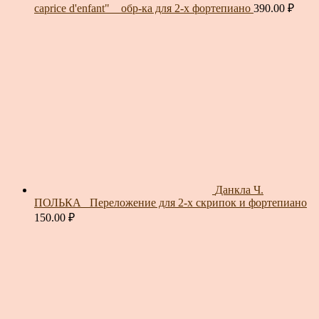
caprice d'enfant" _ обр-ка для 2-х фортепиано
390.00
₽
Данкла Ч.
ПОЛЬКА_ Переложение для 2-х скрипок и фортепиано
150.00
₽