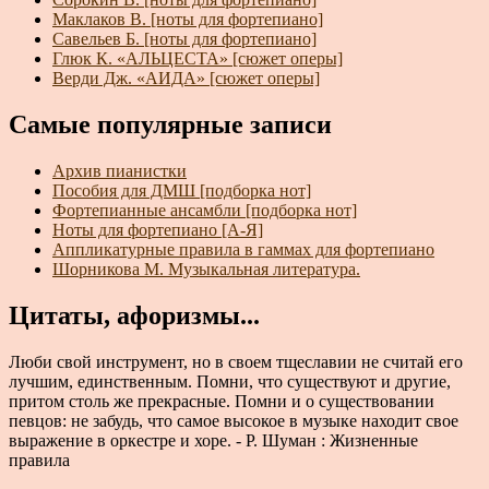
Маклаков В. [ноты для фортепиано]
Савельев Б. [ноты для фортепиано]
Глюк К. «АЛЬЦЕСТА» [сюжет оперы]
Верди Дж. «АИДА» [сюжет оперы]
Самые популярные записи
Архив пианистки
Пособия для ДМШ [подборка нот]
Фортепианные ансамбли [подборка нот]
Ноты для фортепиано [А-Я]
Аппликатурные правила в гаммах для фортепиано
Шорникова М. Музыкальная литература.
Цитаты, афоризмы...
Люби свой инструмент, но в своем тщеславии не считай его
лучшим, единственным. Помни, что существуют и другие,
притом столь же прекрасные. Помни и о существовании
певцов: не забудь, что самое высокое в музыке находит свое
выражение в оркестре и хоре. - Р. Шуман : Жизненные
правила