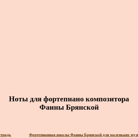
Ноты для фортепиано композитора
Фаины Брянской
етрадь
Фортепианная школы Фаины Брянской для маленьких музы