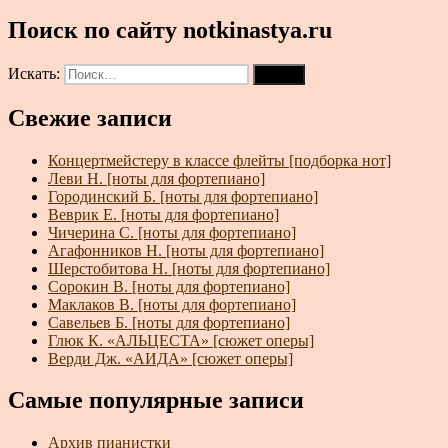
Поиск по сайту notkinastya.ru
Искать:
Поиск
Свежие записи
Концертмейстеру в классе флейты [подборка нот]
Леви Н. [ноты для фортепиано]
Городинский Б. [ноты для фортепиано]
Веврик Е. [ноты для фортепиано]
Чичерина С. [ноты для фортепиано]
Агафонников Н. [ноты для фортепиано]
Шерстобитова Н. [ноты для фортепиано]
Сорокин В. [ноты для фортепиано]
Маклаков В. [ноты для фортепиано]
Савельев Б. [ноты для фортепиано]
Глюк К. «АЛЬЦЕСТА» [сюжет оперы]
Верди Дж. «АИДА» [сюжет оперы]
Самые популярные записи
Архив пианистки