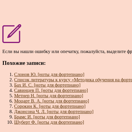
Если вы нашли ошибку или опечатку, пожалуйста, выделите ф
Похожие записи:
Слонов Ю. [ноты для фортепиано]
Список литературы к курсу «Методика обучения на форт
Бах И. С. [ноты для фортепиано]
Савинцев П. [ноты для фортепиано]
Метнер Н. [ноты для фортепиано]
Моцарт В. А. [ноты для фортепиано]
Сорокин К. [ноты для фортепиано]
Джонсона Ч. Л. [ноты для фортепиано]
Брамс И. [ноты для фортепиано]
Шуберт Ф. [ноты для фортепиано]