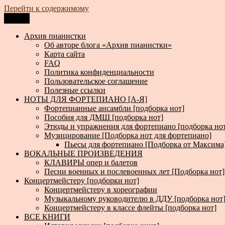
Перейти к содержимому
Меню
Архив пианистки
Всё для пианистов: ноты, книги, музыка, статьи…
Архив пианистки
Об авторе блога «Архив пианистки»
Карта сайта
FAQ
Политика конфиденциальности
Пользовательское соглашение
Полезные ссылки
НОТЫ ДЛЯ ФОРТЕПИАНО [А-Я]
Фортепианные ансамбли [подборка нот]
Пособия для ДМШ [подборка нот]
Этюды и упражнения для фортепиано [подборка но
Музицирование [Подборка нот для фортепиано]
Пьесы для фортепиано [Подборка от Максима
ВОКАЛЬНЫЕ ПРОИЗВЕДЕНИЯ
КЛАВИРЫ опер и балетов
Песни военных и послевоенных лет [Подборка нот]
Концертмейстеру [подборки нот]
Концертмейстеру в хореографии
Музыкальному руководителю в ДДУ [подборка нот
Концертмейстеру в классе флейты [подборка нот]
ВСЕ КНИГИ