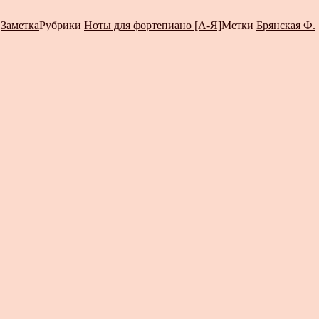
т
Заметка
Рубрики
Ноты для фортепиано [А-Я]
Метки
Брянская Ф.