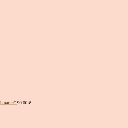
 parter"
90.00
₽