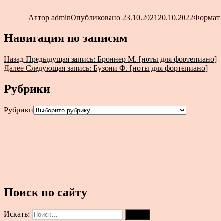
Автор
admin
Опубликовано
23.10.2021
20.10.2022
Форма
Навигация по записям
Назад
Предыдущая запись:
Броннер М. [ноты для фортепиано]
Далее
Следующая запись:
Бузони Ф. [ноты для фортепиано]
Рубрики
Рубрики
Поиск по сайту
Искать:
Поиск