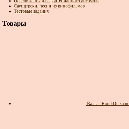
Переложения для фортепианного ансамбля
Саундтреки, песни из кинофильмов
Тестовые задания
Товары
Вальс "Rond De zhamb