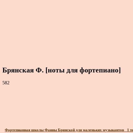
Брянская Ф. [ноты для фортепиано]
582
Фортепианная школы Фаины Брянской для маленьких музыкантов_ 1 т