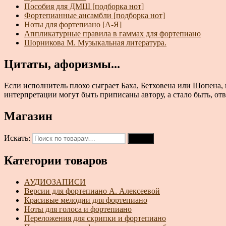
Пособия для ДМШ [подборка нот]
Фортепианные ансамбли [подборка нот]
Ноты для фортепиано [А-Я]
Аппликатурные правила в гаммах для фортепиано
Шорникова М. Музыкальная литература.
Цитаты, афоризмы...
Если исполнитель плохо сыграет Баха, Бетховена или Шопена, 
интерпретации могут быть приписаны автору, а стало быть, отв
Магазин
Искать:
Поиск
Категории товаров
АУДИОЗАПИСИ
Версии для фортепиано А. Алексеевой
Красивые мелодии для фортепиано
Ноты для голоса и фортепиано
Переложения для скрипки и фортепиано