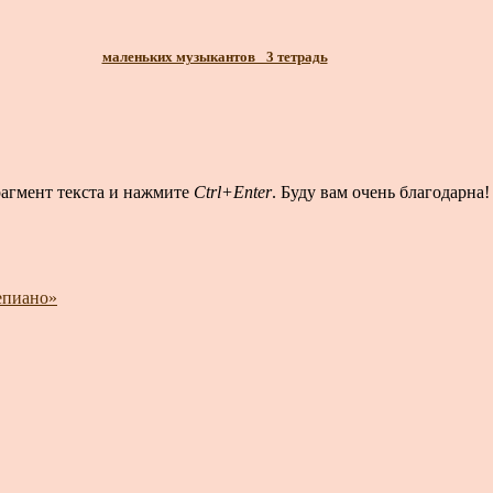
маленьких музыкантов_ 3 тетрадь
рагмент текста и нажмите
Ctrl+Enter
. Буду вам очень благодарна!
епиано»