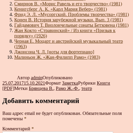
Смирнов В. «Морис Равель и его творчество» (1981)
Кенигсберг А. К. «Карл Мария Вебер» (1981)
Фрид Э. Л. «Мусоргский. Проблемы творчества» (1981)
Конен В. История зарубежной музыки. Вып. 3 (1981)
Гайдамович Т. Виолончельные сонаты Бетховена (1981)
Жан Кокто «Стравинский» / Из книги «Призыв к
порядку» (1926)
Черная Е. Моцарт и австрийский музыкальный театр
(1963)
Джонсона Ч. Л. [ноты для фортепиано]
Малиньон Ж. «Жан-Филипп Рамо» (1983)
Автор
admin
Опубликовано
25.07.2017
15.10.2021
Формат
Заметка
Рубрики
Книги
[PDF]
Метки
Брянцева В.
,
Рамо Ж.-Ф.
,
театр
Добавить комментарий
Ваш адрес email не будет опубликован.
Обязательные поля
помечены
*
Комментарий
*