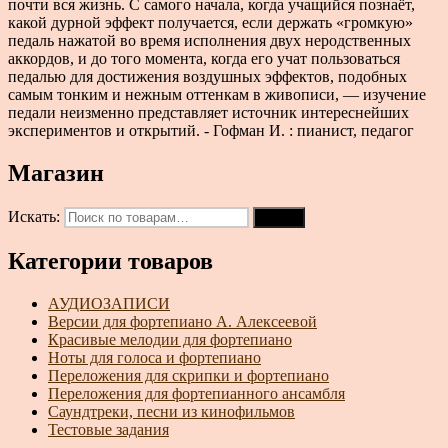
почти вся жизнь. С самого начала, когда учащийся познаёт,
какой дурной эффект получается, если держать «громкую»
педаль нажатой во время исполнения двух неродственных
аккордов, и до того момента, когда его учат пользоваться
педалью для достижения воздушных эффектов, подобных
самым тонким и нежным оттенкам в живописи, — изучение
педали неизменно представляет источник интереснейших
экспериментов и открытий. - Гофман И. : пианист, педагог
Магазин
Искать:
Поиск
Категории товаров
АУДИОЗАПИСИ
Версии для фортепиано А. Алексеевой
Красивые мелодии для фортепиано
Ноты для голоса и фортепиано
Переложения для скрипки и фортепиано
Переложения для фортепианного ансамбля
Саундтреки, песни из кинофильмов
Тестовые задания