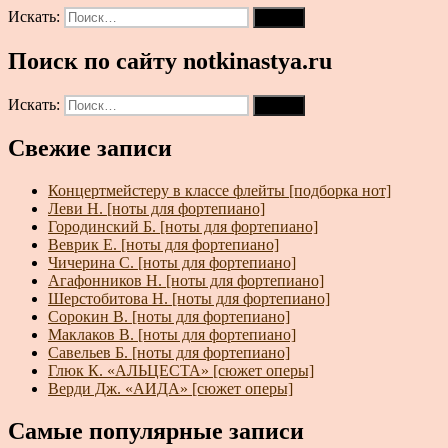
Искать:
Поиск
Поиск по сайту notkinastya.ru
Искать:
Поиск
Свежие записи
Концертмейстеру в классе флейты [подборка нот]
Леви Н. [ноты для фортепиано]
Городинский Б. [ноты для фортепиано]
Веврик Е. [ноты для фортепиано]
Чичерина С. [ноты для фортепиано]
Агафонников Н. [ноты для фортепиано]
Шерстобитова Н. [ноты для фортепиано]
Сорокин В. [ноты для фортепиано]
Маклаков В. [ноты для фортепиано]
Савельев Б. [ноты для фортепиано]
Глюк К. «АЛЬЦЕСТА» [сюжет оперы]
Верди Дж. «АИДА» [сюжет оперы]
Самые популярные записи