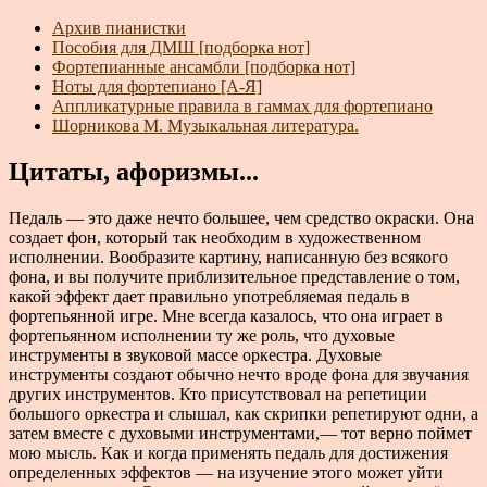
Архив пианистки
Пособия для ДМШ [подборка нот]
Фортепианные ансамбли [подборка нот]
Ноты для фортепиано [А-Я]
Аппликатурные правила в гаммах для фортепиано
Шорникова М. Музыкальная литература.
Цитаты, афоризмы...
Педаль — это даже нечто большее, чем средство окраски. Она
создает фон, который так необходим в художественном
исполнении. Вообразите картину, написанную без всякого
фона, и вы получите приблизительное представление о том,
какой эффект дает правильно употребляемая педаль в
фортепьянной игре. Мне всегда казалось, что она играет в
фортепьянном исполнении ту же роль, что духовые
инструменты в звуковой массе оркестра. Духовые
инструменты создают обычно нечто вроде фона для звучания
других инструментов. Кто присутствовал на репетиции
большого оркестра и слышал, как скрипки репетируют одни, а
затем вместе с духовыми инструментами,— тот верно поймет
мою мысль. Как и когда применять педаль для достижения
определенных эффектов — на изучение этого может уйти