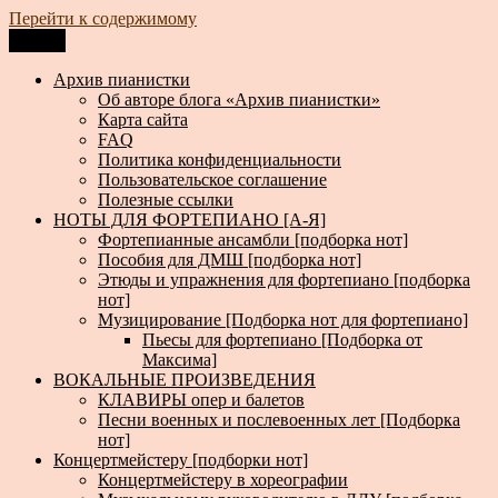
Перейти к содержимому
Меню
Архив пианистки
Всё для пианистов: ноты, книги, музыка, статьи…
Архив пианистки
Об авторе блога «Архив пианистки»
Карта сайта
FAQ
Политика конфиденциальности
Пользовательское соглашение
Полезные ссылки
НОТЫ ДЛЯ ФОРТЕПИАНО [А-Я]
Фортепианные ансамбли [подборка нот]
Пособия для ДМШ [подборка нот]
Этюды и упражнения для фортепиано [подборка
нот]
Музицирование [Подборка нот для фортепиано]
Пьесы для фортепиано [Подборка от
Максима]
ВОКАЛЬНЫЕ ПРОИЗВЕДЕНИЯ
КЛАВИРЫ опер и балетов
Песни военных и послевоенных лет [Подборка
нот]
Концертмейстеру [подборки нот]
Концертмейстеру в хореографии