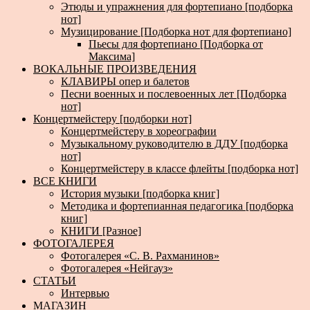
Этюды и упражнения для фортепиано [подборка
нот]
Музицирование [Подборка нот для фортепиано]
Пьесы для фортепиано [Подборка от
Максима]
ВОКАЛЬНЫЕ ПРОИЗВЕДЕНИЯ
КЛАВИРЫ опер и балетов
Песни военных и послевоенных лет [Подборка
нот]
Концертмейстеру [подборки нот]
Концертмейстеру в хореографии
Музыкальному руководителю в ДДУ [подборка
нот]
Концертмейстеру в классе флейты [подборка нот]
ВСЕ КНИГИ
История музыки [подборка книг]
Методика и фортепианная педагогика [подборка
книг]
КНИГИ [Разное]
ФОТОГАЛЕРЕЯ
Фотогалерея «С. В. Рахманинов»
Фотогалерея «Нейгауз»
СТАТЬИ
Интервью
МАГАЗИН