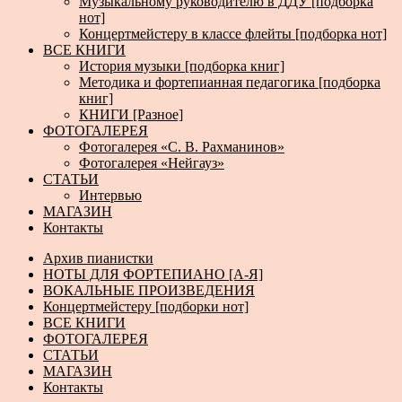
Музыкальному руководителю в ДДУ [подборка
нот]
Концертмейстеру в классе флейты [подборка нот]
ВСЕ КНИГИ
История музыки [подборка книг]
Методика и фортепианная педагогика [подборка
книг]
КНИГИ [Разное]
ФОТОГАЛЕРЕЯ
Фотогалерея «С. В. Рахманинов»
Фотогалерея «Нейгауз»
СТАТЬИ
Интервью
МАГАЗИН
Контакты
Архив пианистки
НОТЫ ДЛЯ ФОРТЕПИАНО [А-Я]
ВОКАЛЬНЫЕ ПРОИЗВЕДЕНИЯ
Концертмейстеру [подборки нот]
ВСЕ КНИГИ
ФОТОГАЛЕРЕЯ
СТАТЬИ
МАГАЗИН
Контакты